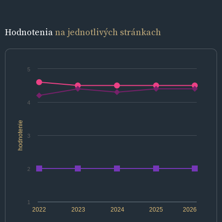
Hodnotenia
na jednotlivých stránkach
5
4
hodnotenie
3
2
1
2022
2023
2024
2025
2026