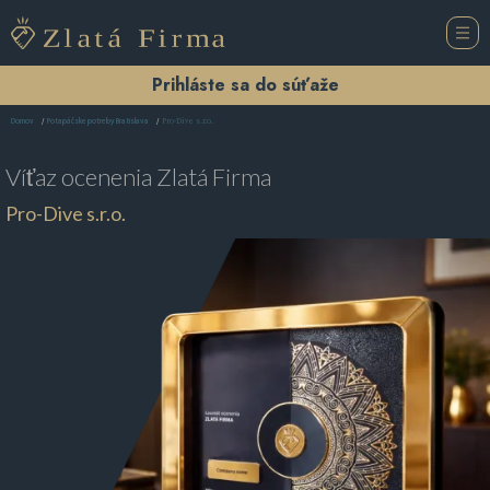
Prihláste sa do súťaže
Pro-Dive s.r.o.
Domov
Potapáčske potreby Bratislava
Víťaz ocenenia
Zlatá Firma
Pro-Dive s.r.o.