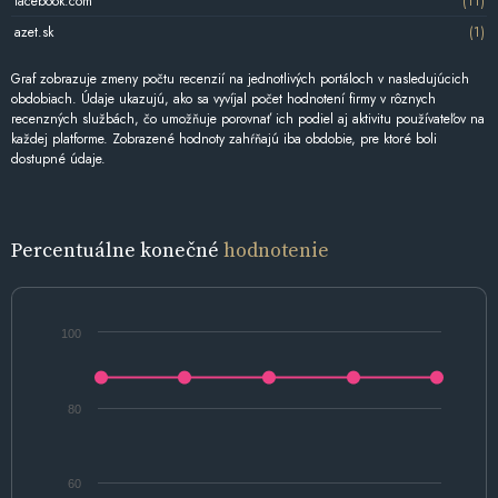
facebook.com
(11)
azet.sk
(1)
Graf zobrazuje zmeny počtu recenzií na jednotlivých portáloch v nasledujúcich
obdobiach. Údaje ukazujú, ako sa vyvíjal počet hodnotení firmy v rôznych
recenzných službách, čo umožňuje porovnať ich podiel aj aktivitu používateľov na
každej platforme. Zobrazené hodnoty zahŕňajú iba obdobie, pre ktoré boli
dostupné údaje.
Percentuálne konečné
hodnotenie
100
80
60