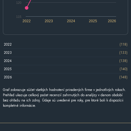
120
115
2022
2023
2024
2025
2026
2022
(118)
2023
(133)
2024
(138)
2025
(140)
2026
(148)
Graf zobrazuje súčet všetkých hodnotení priradených firme v jednotlivých rokoch.
Prehľad ukazuje celkový počet recenzií zahrnutých do analýzy v danom období
bez ohľadu na ich zdroj. Údaje sú uvedené pre roky, pre ktoré boli k dispozícii
kompletné informácie.