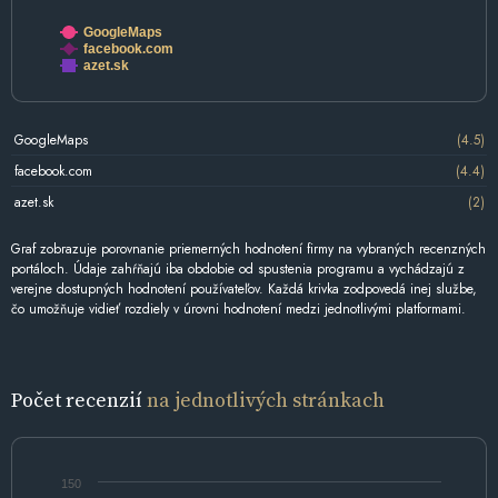
GoogleMaps
facebook.com
azet.sk
GoogleMaps
(4.5)
facebook.com
(4.4)
azet.sk
(2)
Graf zobrazuje porovnanie priemerných hodnotení firmy na vybraných recenzných
portáloch. Údaje zahŕňajú iba obdobie od spustenia programu a vychádzajú z
verejne dostupných hodnotení používateľov. Každá krivka zodpovedá inej službe,
čo umožňuje vidieť rozdiely v úrovni hodnotení medzi jednotlivými platformami.
Počet recenzií
na jednotlivých stránkach
150