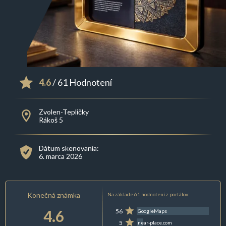
4.6
/ 61 Hodnotení
Zvolen-Tepličky
Rákoš 5
Dátum skenovania:
6. marca 2026
Konečná známka
Na základe 61 hodnotení z portálov:
4.6
56
GoogleMaps
5
near-place.com