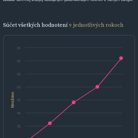
Súčet všetkých hodnotení
v jednotlivých rokoch
65
60
55
50
Množstvo
45
40
35