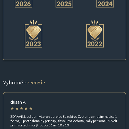
Vybrané
recenzie
dusan v.
ZDRAVÍM, bol som včera v servise Suzuki vo Zvolene a musím napísať,
že majú profesionálny prístup , absolútna ochota , milý personál, skvelí
prímaci technici 🤌 odporúčam 10 z 10