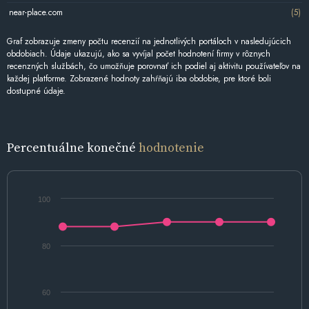
near-place.com
(5)
Graf zobrazuje zmeny počtu recenzií na jednotlivých portáloch v nasledujúcich
obdobiach. Údaje ukazujú, ako sa vyvíjal počet hodnotení firmy v rôznych
recenzných službách, čo umožňuje porovnať ich podiel aj aktivitu používateľov na
každej platforme. Zobrazené hodnoty zahŕňajú iba obdobie, pre ktoré boli
dostupné údaje.
Percentuálne konečné
hodnotenie
100
80
60