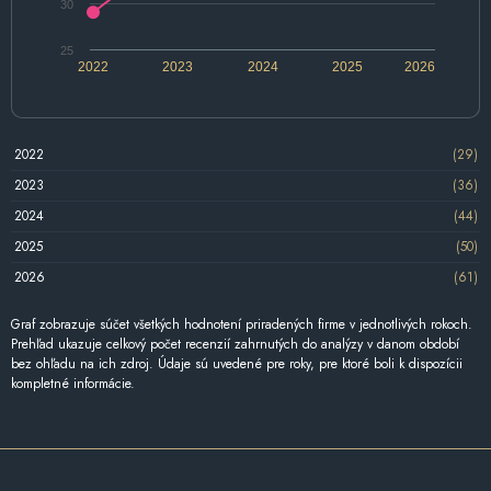
30
25
2022
2023
2024
2025
2026
2022
(29)
2023
(36)
2024
(44)
2025
(50)
2026
(61)
Graf zobrazuje súčet všetkých hodnotení priradených firme v jednotlivých rokoch.
Prehľad ukazuje celkový počet recenzií zahrnutých do analýzy v danom období
bez ohľadu na ich zdroj. Údaje sú uvedené pre roky, pre ktoré boli k dispozícii
kompletné informácie.