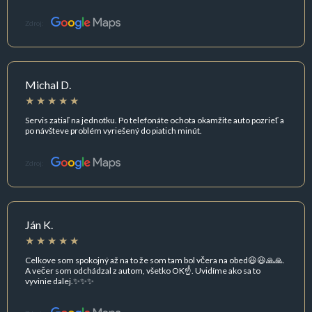
Zdroj:
Michal D.
Servis zatiaľ na jednotku. Po telefonáte ochota okamžite auto pozrieť a
po návšteve problém vyriešený do piatich minút.
Zdroj:
Ján K.
Celkove som spokojný až na to že som tam bol včera na obed😃😃🙏🙏.
A večer som odchádzal z autom, všetko OK☝️. Uvidíme ako sa to
vyvinie dalej.✨✨✨