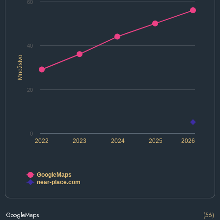
60
40
Množstvo
20
0
2022
2023
2024
2025
2026
GoogleMaps
near-place.com
GoogleMaps
(56)