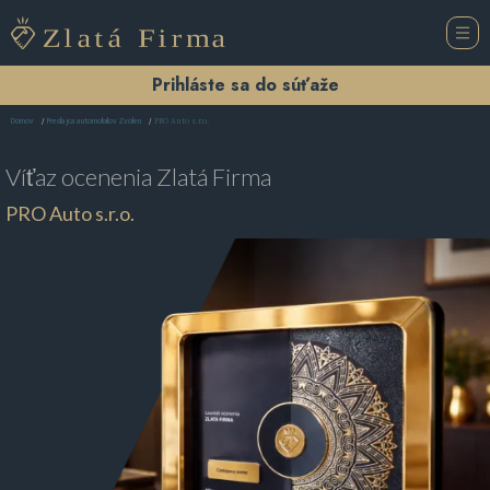
Prihláste sa do súťaže
PRO Auto s.r.o.
Domov
Predajca automobilov Zvolen
Víťaz ocenenia
Zlatá Firma
PRO Auto s.r.o.