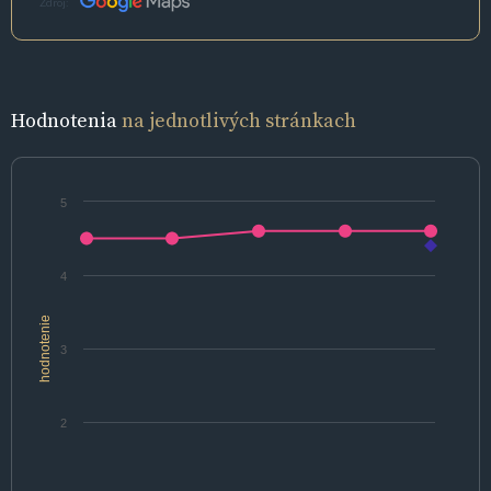
Zdroj:
Hodnotenia
na jednotlivých stránkach
5
4
hodnotenie
3
2