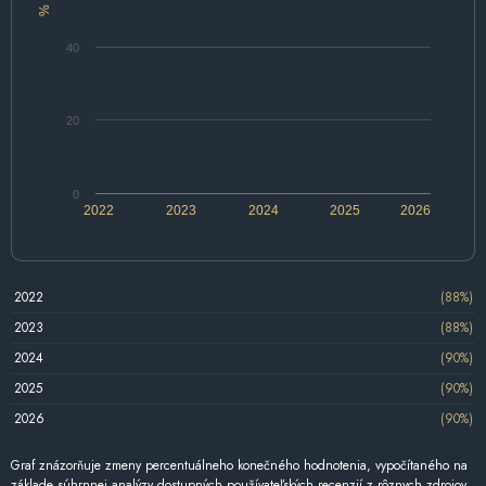
%
40
20
0
2022
2023
2024
2025
2026
2022
(88%)
2023
(88%)
2024
(90%)
2025
(90%)
2026
(90%)
Graf znázorňuje zmeny percentuálneho konečného hodnotenia, vypočítaného na
základe súhrnnej analýzy dostupných používateľských recenzií z rôznych zdrojov.