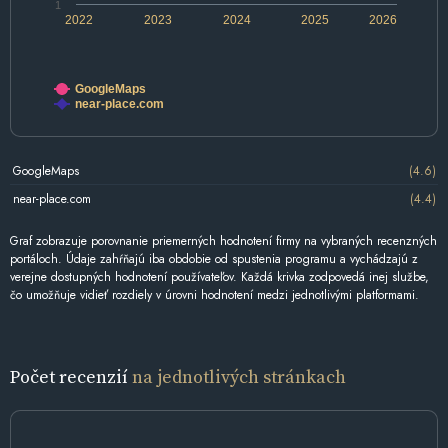
1
2022
2023
2024
2025
2026
GoogleMaps
near-place.com
GoogleMaps
(4.6)
near-place.com
(4.4)
Graf zobrazuje porovnanie priemerných hodnotení firmy na vybraných recenzných
portáloch. Údaje zahŕňajú iba obdobie od spustenia programu a vychádzajú z
verejne dostupných hodnotení používateľov. Každá krivka zodpovedá inej službe,
čo umožňuje vidieť rozdiely v úrovni hodnotení medzi jednotlivými platformami.
Počet recenzií
na jednotlivých stránkach