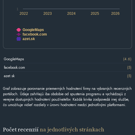
1
2022
2023
2024
2025
2026
GoogleMaps
facebook.com
azet.sk
GoogleMaps
(4.6)
facebook.com
(5)
azet.sk
(5)
Graf zobrazuje porovnanie priemerných hodnotení firmy na vybraných recenzných
portáloch. Údaje zahŕňajú iba obdobie od spustenia programu a vychádzajú z
verejne dostupných hodnotení používateľov. Každá krivka zodpovedá inej službe,
čo umožňuje vidieť rozdiely v úrovni hodnotení medzi jednotlivými platformami.
Počet recenzií
na jednotlivých stránkach