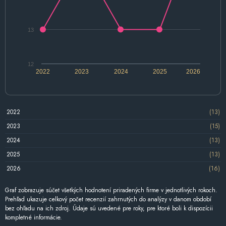
13
12
2022
2023
2024
2025
2026
2022
(13)
2023
(15)
2024
(13)
2025
(13)
2026
(16)
Graf zobrazuje súčet všetkých hodnotení priradených firme v jednotlivých rokoch.
Prehľad ukazuje celkový počet recenzií zahrnutých do analýzy v danom období
bez ohľadu na ich zdroj. Údaje sú uvedené pre roky, pre ktoré boli k dispozícii
kompletné informácie.