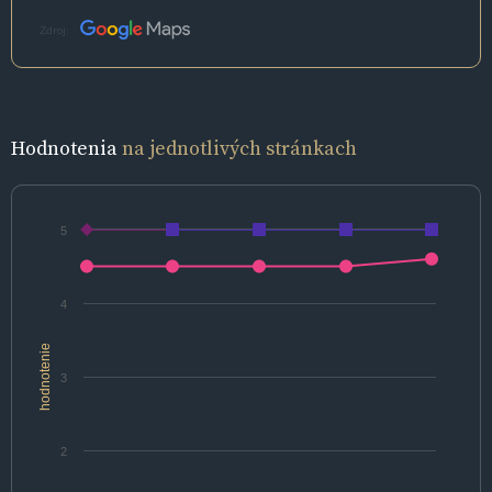
Zdroj:
Hodnotenia
na jednotlivých stránkach
5
4
hodnotenie
3
2