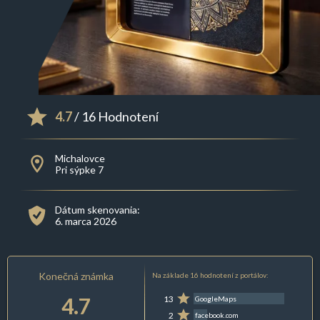
4.7
/ 16 Hodnotení
Michalovce
Pri sýpke 7
Dátum skenovania:
6. marca 2026
Konečná známka
Na základe 16 hodnotení z portálov:
4.7
13
GoogleMaps
2
facebook.com