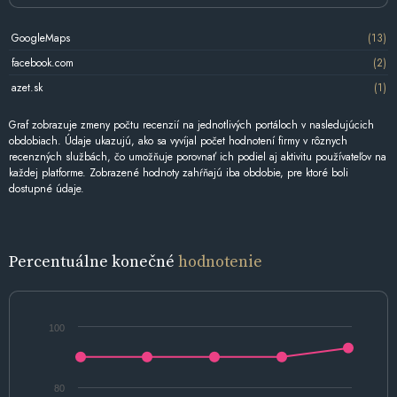
GoogleMaps
(13)
facebook.com
(2)
azet.sk
(1)
Graf zobrazuje zmeny počtu recenzií na jednotlivých portáloch v nasledujúcich
obdobiach. Údaje ukazujú, ako sa vyvíjal počet hodnotení firmy v rôznych
recenzných službách, čo umožňuje porovnať ich podiel aj aktivitu používateľov na
každej platforme. Zobrazené hodnoty zahŕňajú iba obdobie, pre ktoré boli
dostupné údaje.
Percentuálne konečné
hodnotenie
100
80