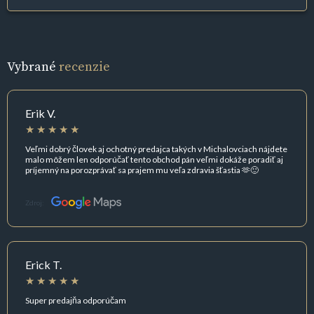
Vybrané
recenzie
Erik V.
Veľmi dobrý človek aj ochotný predajca takých v Michalovciach nájdete
malo môžem len odporúčať tento obchod pán veľmi dokáže poradiť aj
príjemný na porozprávať sa prajem mu veľa zdravia šťastia 🫶🙂
Zdroj:
Erick T.
Super predajňa odporúčam