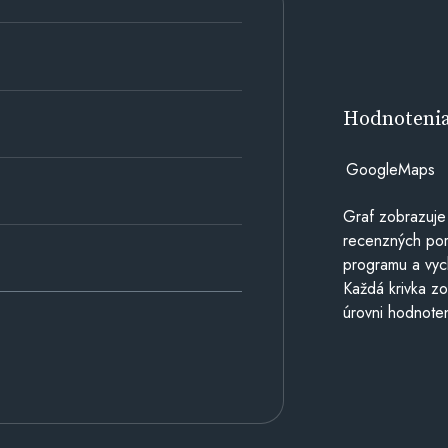
Hodnoteni
GoogleMaps
Graf zobrazuje
recenzných por
programu a vyc
Každá krivka zo
úrovni hodnoten