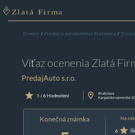
Predaj
Domov
Predajca automobilov Bratislava
Víťaz ocenenia
Zlatá Fir
PredajAuto s.r.o.
Bratislava
5
/ 6 Hodnotení
Karpatské námestie 1
Konečná známka
Na zák
6
G