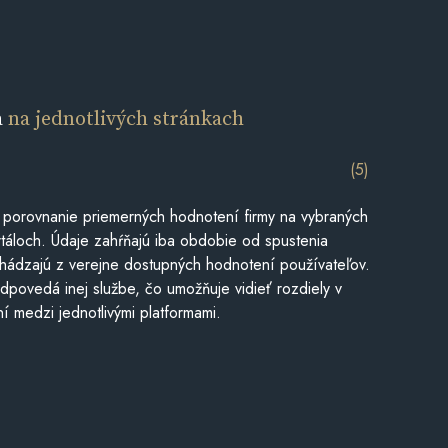
a
na jednotlivých stránkach
(5)
 porovnanie priemerných hodnotení firmy na vybraných
táloch. Údaje zahŕňajú iba obdobie od spustenia
hádzajú z verejne dostupných hodnotení používateľov.
dpovedá inej službe, čo umožňuje vidieť rozdiely v
í medzi jednotlivými platformami.