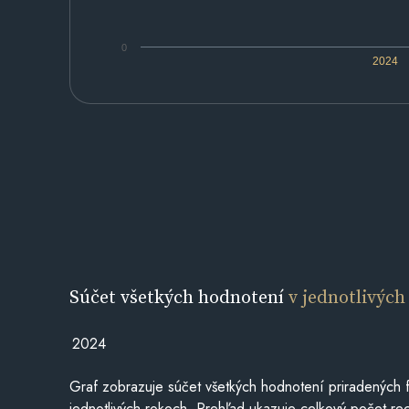
0
2024
Súčet všetkých hodnotení
v jednotlivých
2024
Graf zobrazuje súčet všetkých hodnotení priradených f
jednotlivých rokoch. Prehľad ukazuje celkový počet re