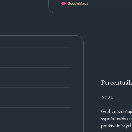
GoogleMaps
Percentuál
2024
Graf znázorňuj
vypočítaného n
používateľských