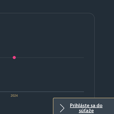
2024
Prihláste sa do
súťaže