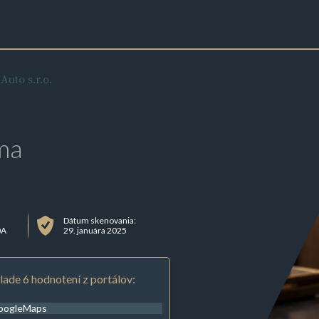
Auto s.r.o.
ma
Dátum skenovania:
0A
29. januára 2025
lade 6 hodnotení z portálov:
oogleMaps