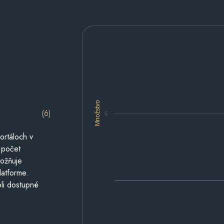
Množstvo
(6)
6
ortáloch v
 počet
možňuje
latforme.
li dostupné