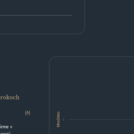
 rokoch
(6)
Množstvo
6
irme v
cenzií