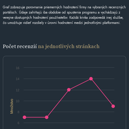
Graf zobrazuje porovnanie priemerných hodnotení firmy na vybraných recenzných
portáloch. Údaje zahŕňajú iba obdobie od spustenia programu a vychádzajú z
verejne dostupných hodnotení používateľov. Každá krivka zodpovedá inej službe,
čo umožňuje vidieť rozdiely v úrovni hodnotení medzi jednotlivými platformami.
Počet recenzií
na jednotlivých stránkach
16
14
12
Množstvo
10
8
6