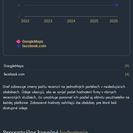
4
2
2022
2023
2024
2025
2026
GoogleMaps
facebook.com
GoogleMaps
(9)
facebook.com
(4)
Graf zobrazuje zmeny počtu recenzií na jednotlivých portáloch v nasledujúcich
obdobiach. Údaje ukazujú, ako sa vyvíjal počet hodnotení firmy v rôznych
recenzných službách, čo umožňuje porovnať ich podiel aj aktivitu používateľov na
každej platforme. Zobrazené hodnoty zahŕňajú iba obdobie, pre ktoré boli
dostupné údaje.
Percentuálne konečné
hodnotenie