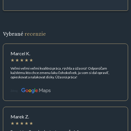
Vybrané
recenzie
Marcel K.
Veľmi veľmi veľmi kvalitná práca, rýchla a úžasná! Odporúčam
každému kto chce zmenu laku čohokoľvek, ja som si dal opraviť,
opieskovat a nalakovat disky. Úžasná práca!
Zdroj:
Marek Z.