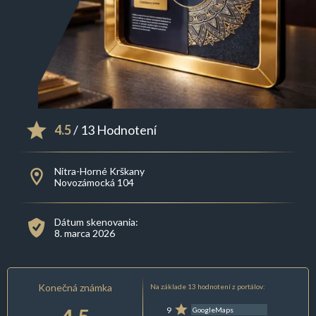
4.5
/ 13 Hodnotení
Nitra-Horné Krškany
Novozámocká 104
Dátum skenovania:
8. marca 2026
Konečná známka
Na základe 13 hodnotení z portálov:
9
GoogleMaps