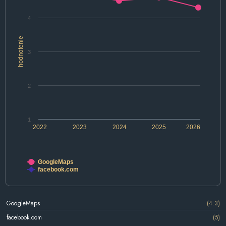
4
hodnotenie
3
2
1
2022
2023
2024
2025
2026
GoogleMaps
facebook.com
GoogleMaps
(4.3)
facebook.com
(5)