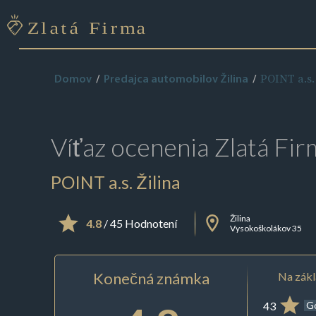
POINT a.s.
Domov
Predajca automobilov Žilina
Víťaz ocenenia
Zlatá Fir
POINT a.s. Žilina
Žilina
4.8
/ 45 Hodnotení
Vysokoškolákov 35
Konečná známka
Na zákl
43
G