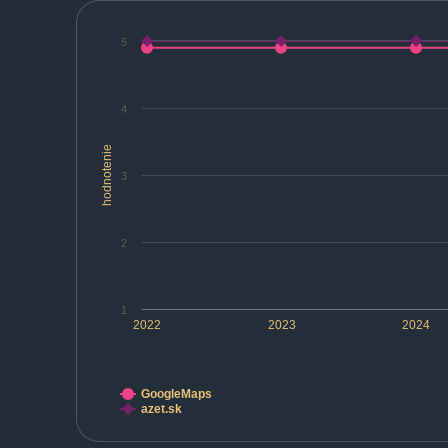
5
4
hodnotenie
3
2
1
2022
2023
2024
GoogleMaps
azet.sk