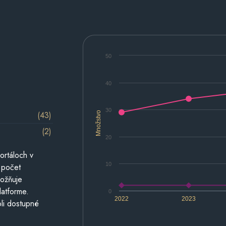
50
40
30
(43)
Množstvo
(2)
20
ortáloch v
10
 počet
možňuje
latforme.
0
2022
2023
li dostupné