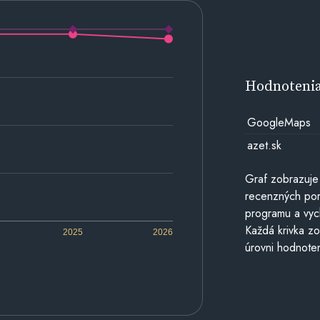
Hodnoteni
GoogleMaps
azet.sk
Graf zobrazuje
recenzných por
programu a vyc
Každá krivka zo
2025
2026
úrovni hodnoten