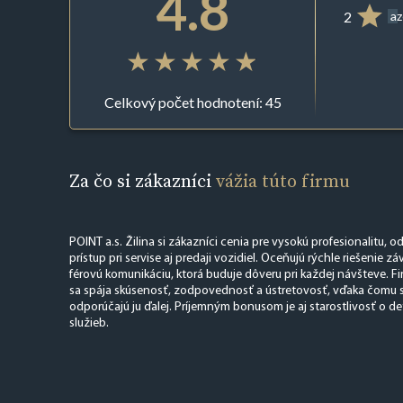
4.8
2
az
Celkový počet hodnotení: 45
Za čo si zákazníci
vážia túto firmu
POINT a.s. Žilina si zákazníci cenia pre vysokú profesionalitu, o
prístup pri servise aj predaji vozidiel. Oceňujú rýchle riešenie 
férovú komunikáciu, ktorá buduje dôveru pri každej návšteve. F
sa spája skúsenosť, zodpovednosť a ústretovosť, vďaka čomu sa
odporúčajú ju ďalej. Príjemným bonusom je aj starostlivosť o de
služieb.