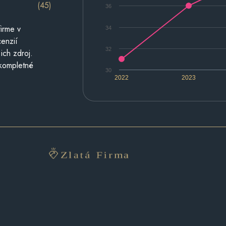
(45)
36
irme v
34
cenzií
32
ich zdroj.
 kompletné
30
2022
2023