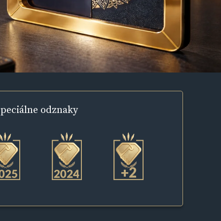
peciálne
odznaky
+2