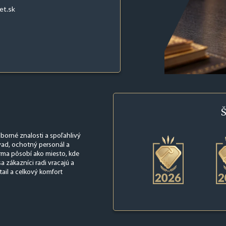
et.sk
Š
dborné znalosti a spoľahlivý
závad, ochotný personál a
irma pôsobí ako miesto, kde
 zákazníci radi vracajú a
tail a celkový komfort