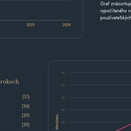
Graf znázorňuj
vypočítaného n
používateľských
2025
2026
46
 rokoch
44
(31)
42
(36)
40
(39)
Množstvo
38
(39)