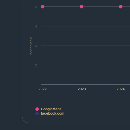
5
4
hodnotenie
3
2
1
2022
2023
2024
GoogleMaps
facebook.com