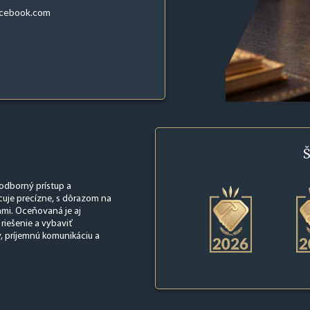
acebook.com
Š
odborný prístup a
uje precízne, s dôrazom na
ami. Oceňovaná je aj
iešenie a vybaviť
, príjemnú komunikáciu a