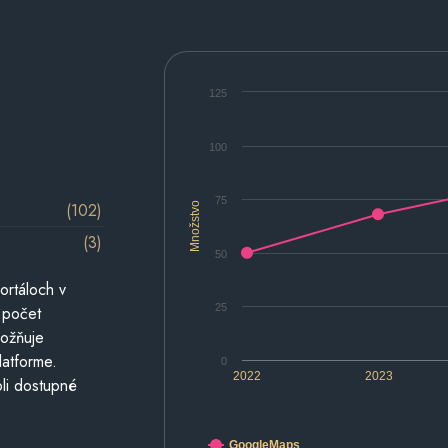
125
100
75
(102)
Množstvo
(3)
50
ortáloch v
25
 počet
možňuje
latforme.
0
2022
2023
li dostupné
GoogleMaps