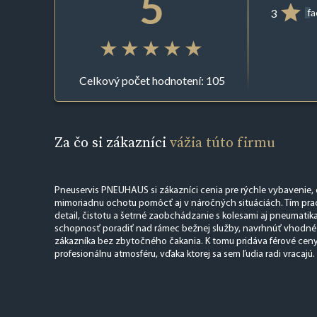
5
3
f
Celkový počet hodnotení: 105
Za čo si zákazníci
vážia túto firmu
Pneuservis PNEUHAUS si zákazníci cenia pre rýchle vybavenie, 
mimoriadnu ochotu pomôcť aj v náročných situáciách. Tím prac
detail, čistotu a šetrné zaobchádzanie s kolesami aj pneumatik
schopnosť poradiť nad rámec bežnej služby, navrhnúť vhodné r
zákazníka bez zbytočného čakania. K tomu pridáva férové ceny
profesionálnu atmosféru, vďaka ktorej sa sem ľudia radi vracajú.