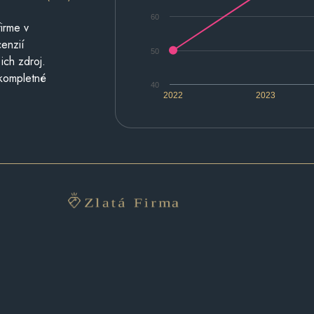
60
irme v
cenzií
50
ich zdroj.
 kompletné
40
2022
2023