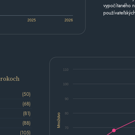
vypočítaného n
používateľských
2025
2026
110
 rokoch
100
(50)
90
(68)
(81)
80
Množstvo
(88)
70
(105)