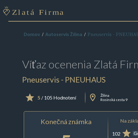
Pneuservis - PNEUHA
Domov
Autoservis Žilina
Víťaz ocenenia
Zlatá Fir
Pneuservis - PNEUHAUS
Žilina
5
/ 105 Hodnotení
Rosinská cesta 9
Konečná známka
Na zákla
102
G