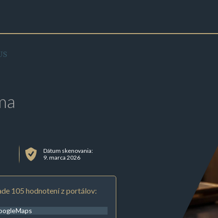
US
ma
Dátum skenovania:
9. marca 2026
de 105 hodnotení z portálov:
oogleMaps