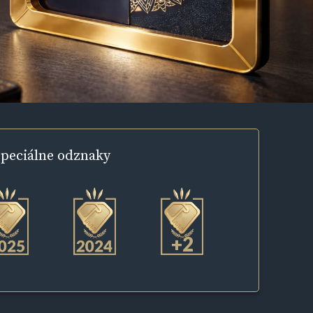
peciálne
odznaky
+2