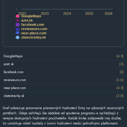
1
2022
2023
2024
2025
2026
GoogleMaps
azet.sk
facebook.com
revieweuro.com
near-place.com
zlatestranky.sk
GoogleMaps
(4.5)
azet.sk
(3)
facebook.com
(5)
revieweuro.com
(3.6)
near-place.com
(4.5)
zlatestranky.sk
(3.8)
Graf zobrazuje porovnanie priemerných hodnotení firmy na vybraných recenzných
portáloch. Údaje zahŕňajú iba obdobie od spustenia programu a vychádzajú z
verejne dostupných hodnotení používateľov. Každá krivka zodpovedá inej službe,
čo umožňuje vidieť rozdiely v úrovni hodnotení medzi jednotlivými platformami.