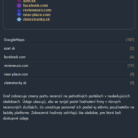
azet.sk
facebook.com
revieweuro.com
near-place.com
zlatestranky.sk
GoogleMaps
(187)
azet.sk
(2)
facebook.com
(4)
revieweuro.com
(19)
near-place.com
(5)
zlatestranky.sk
(5)
Graf zobrazuje zmeny počtu recenzií na jednotlivých portáloch v nasledujúcich
obdobiach. Údaje ukazujú, ako sa vyvíjal počet hodnotení firmy v rôznych
recenzných službách, čo umožňuje porovnať ich podiel aj aktivitu používateľov na
každej platforme. Zobrazené hodnoty zahŕňajú iba obdobie, pre ktoré boli
dostupné údaje.