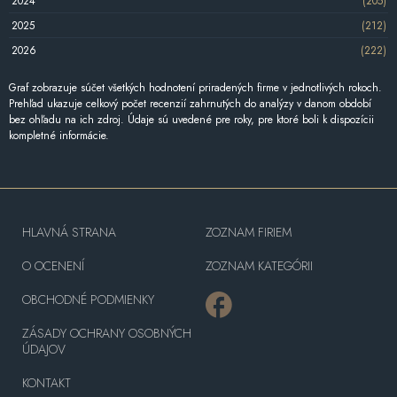
2024
(205)
2025
(212)
2026
(222)
Graf zobrazuje súčet všetkých hodnotení priradených firme v jednotlivých rokoch.
Prehľad ukazuje celkový počet recenzií zahrnutých do analýzy v danom období
bez ohľadu na ich zdroj. Údaje sú uvedené pre roky, pre ktoré boli k dispozícii
kompletné informácie.
HLAVNÁ STRANA
ZOZNAM FIRIEM
O OCENENÍ
ZOZNAM KATEGÓRII
OBCHODNÉ PODMIENKY
ZÁSADY OCHRANY OSOBNÝCH
ÚDAJOV
KONTAKT