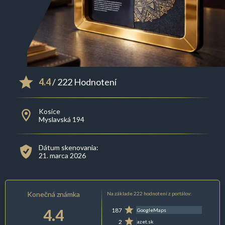
4.4
/ 222 Hodnotení
Kosice
Myslavská 194
Dátum skenovania:
21. marca 2026
Konečná známka
Na základe 222 hodnotení z portálov:
4.4
187
GoogleMaps
2
azet.sk