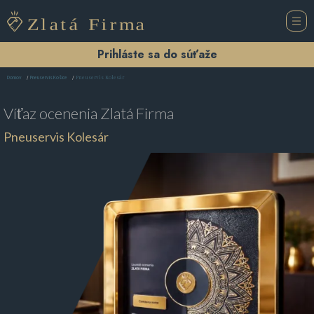
Prihláste sa do súťaže
Pneuservis Kolesár
Domov
Pneuservis Košice
Víťaz ocenenia
Zlatá Firma
Pneuservis Kolesár