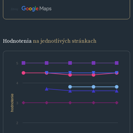
Zdroj:
Hodnotenia
na jednotlivých stránkach
5
4
hodnotenie
3
2