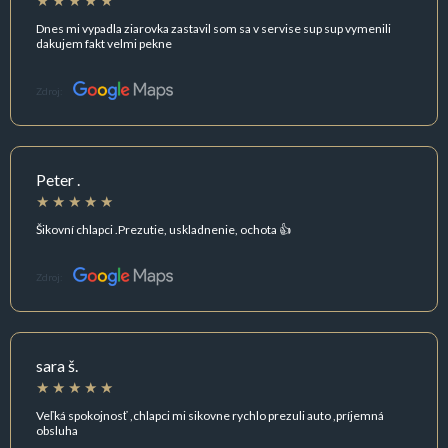
Dnes mi vypadla ziarovka zastavil som sa v servise sup sup vymenili
dakujem fakt velmi pekne
Zdroj:
Peter .
Šikovní chlapci .Prezutie, uskladnenie, ochota 👍
Zdroj:
sara š.
Veľká spokojnosť ,chlapci mi sikovne rychlo prezuli auto ,príjemná
obsluha