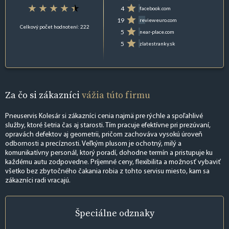
4
facebook.com
19
revieweuro.com
Celkový počet hodnotení: 222
5
near-place.com
5
zlatestranky.sk
Za čo si zákazníci
vážia túto firmu
Pneuservis Kolesár si zákazníci cenia najmä pre rýchle a spoľahlivé
služby, ktoré šetria čas aj starosti. Tím pracuje efektívne pri prezúvaní,
opravách defektov aj geometrii, pričom zachováva vysokú úroveň
odbornosti a precíznosti. Veľkým plusom je ochotný, milý a
komunikatívny personál, ktorý poradí, dohodne termín a pristupuje ku
každému autu zodpovedne. Príjemné ceny, flexibilita a možnosť vybaviť
všetko bez zbytočného čakania robia z tohto servisu miesto, kam sa
zákazníci radi vracajú.
Špeciálne
odznaky