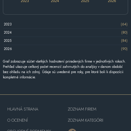
2023
2024
2025
2026
2023
(64)
2024
(80)
2025
(84)
2026
(90)
Graf zobrazuje súčet všetkých hodnotení priradených firme v jednotlivých rokoch.
Prehľad ukazuje celkový počet recenzií zahrnutých do analýzy v danom období
bez ohľadu na ich zdroj. Údaje sú uvedené pre roky, pre ktoré boli k dispozícii
kompletné informácie.
HLAVNÁ STRANA
ZOZNAM FIRIEM
O OCENENÍ
ZOZNAM KATEGÓRII