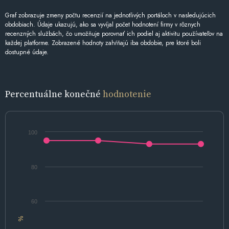
Graf zobrazuje zmeny počtu recenzií na jednotlivých portáloch v nasledujúcich
obdobiach. Údaje ukazujú, ako sa vyvíjal počet hodnotení firmy v rôznych
recenzných službách, čo umožňuje porovnať ich podiel aj aktivitu používateľov na
každej platforme. Zobrazené hodnoty zahŕňajú iba obdobie, pre ktoré boli
dostupné údaje.
Percentuálne konečné
hodnotenie
100
80
60
%