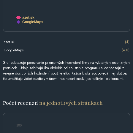
azet.sk
GoogleMaps
azet.sk
(4)
GoogleMaps
(4.8)
Graf zobrazuje porovnanie priemerných hodnotení firmy na vybraných recenzných
portáloch. Údaje zahŕňajú iba obdobie od spustenia programu a vychádzajú z
verejne dostupných hodnotení používateľov. Každá krivka zodpovedá inej službe,
čo umožňuje vidieť rozdiely v úrovni hodnotení medzi jednotlivými platformami.
Počet recenzií
na jednotlivých stránkach
100