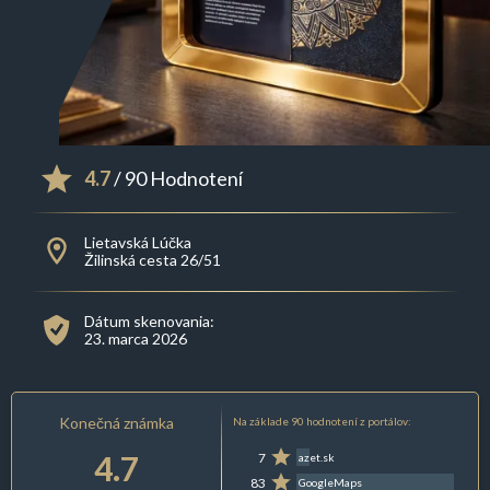
4.7
/ 90 Hodnotení
Lietavská Lúčka
Žilinská cesta 26/51
Dátum skenovania:
23. marca 2026
Konečná známka
Na základe 90 hodnotení z portálov:
4.7
7
azet.sk
83
GoogleMaps