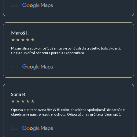
Zdroj:
Maroš I.
Maximálna spokojnosť, už mi aj vyrovnávali dis a všetko bolo ako má.
Chala sú veľmi ochotní a poradia.Odporúčam.
Zdroj:
Sona B.
Oprava elektrónov na BMW Bi color, absolútna spokojnosť, dodatočne
objednanie gúm, prezutie, ochota. Odporúčam a určite prídem opäť.
Zdroj: