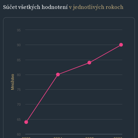
Súčet všetkých hodnotení
v jednotlivých rokoch
95
90
85
80
Množstvo
75
70
65
60