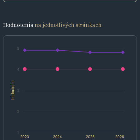
Hodnotenia
na jednotlivých stránkach
5
4
hodnotenie
3
2
1
2023
2024
2025
2026