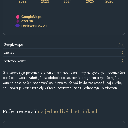
2022
2023
2024
2025
2026
GoogleMaps
azet.sk
revieweuro.com
GoogleMaps
(4.7)
azet.sk
(5)
revieweuro.com
(5)
Graf zobrazuje porovnanie priemerných hodnotení firmy na vybraných recenzných
portáloch. Údaje zahŕňajú iba obdobie od spustenia programu a vychádzajú z
verejne dostupných hodnotení používateľov. Každá krivka zodpovedá inej službe,
čo umožňuje vidieť rozdiely v úrovni hodnotení medzi jednotlivými platformami.
Počet recenzií
na jednotlivých stránkach