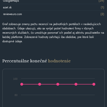
GoogleMaps
(39)
azet.sk
(1)
revieweuro.com
(2)
Graf zobrazuje zmeny počtu recenzií na jednotlivých portáloch v nasledujúcich
obdobiach. Údaje ukazujú, ako sa vyvíjal počet hodnotení firmy v rôznych
recenzných službách, čo umožňuje porovnať ich podiel aj aktivitu používateľov na
každej platforme. Zobrazené hodnoty zahŕňajú iba obdobie, pre ktoré boli
dostupné údaje.
Percentuálne konečné
hodnotenie
100
80