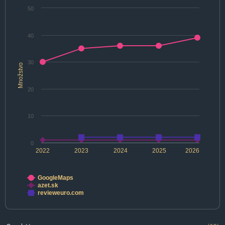
50
40
30
Množstvo
20
10
0
2022
2023
2024
2025
2026
GoogleMaps
azet.sk
revieweuro.com