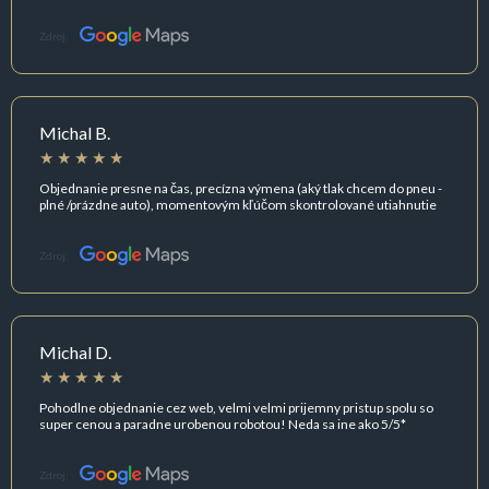
Zdroj:
Michal B.
Objednanie presne na čas, precízna výmena (aký tlak chcem do pneu -
plné /prázdne auto), momentovým kľúčom skontrolované utiahnutie
Zdroj:
Michal D.
Pohodlne objednanie cez web, velmi velmi prijemny pristup spolu so
super cenou a paradne urobenou robotou! Neda sa ine ako 5/5*
Zdroj: