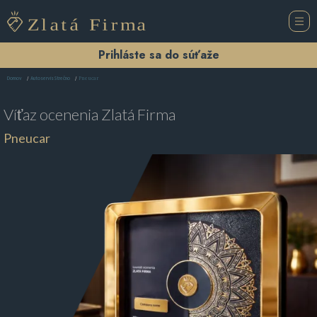
Prihláste sa do súťaže
Pneucar
Domov
Autoservis Strečno
Víťaz ocenenia
Zlatá Firma
Pneucar