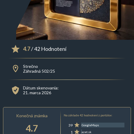
4.7
/ 42 Hodnotení
Strečno
Záhradná 502/25
Dátum skenovania:
21. marca 2026
Konečná známka
Na základe 42 hodnotení z portálov:
4.7
39
GoogleMaps
1
azet.sk