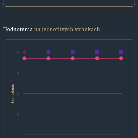
Hodnotenia
na jednotlivých stránkach
5
4
hodnotenie
3
2
1