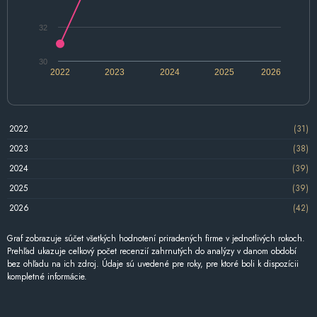
32
30
2022
2023
2024
2025
2026
2022
(31)
2023
(38)
2024
(39)
2025
(39)
2026
(42)
Graf zobrazuje súčet všetkých hodnotení priradených firme v jednotlivých rokoch.
Prehľad ukazuje celkový počet recenzií zahrnutých do analýzy v danom období
bez ohľadu na ich zdroj. Údaje sú uvedené pre roky, pre ktoré boli k dispozícii
kompletné informácie.