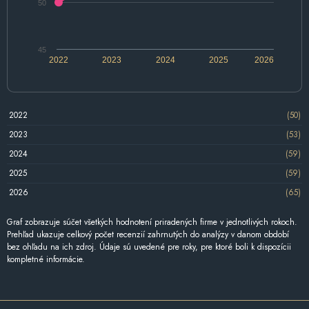
50
45
2022
2023
2024
2025
2026
2022
(50)
2023
(53)
2024
(59)
2025
(59)
2026
(65)
Graf zobrazuje súčet všetkých hodnotení priradených firme v jednotlivých rokoch.
Prehľad ukazuje celkový počet recenzií zahrnutých do analýzy v danom období
bez ohľadu na ich zdroj. Údaje sú uvedené pre roky, pre ktoré boli k dispozícii
kompletné informácie.