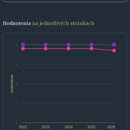
Hodnotenia
na jednotlivých stránkach
5
4
hodnotenie
3
2
1
2022
2023
2024
2025
2026