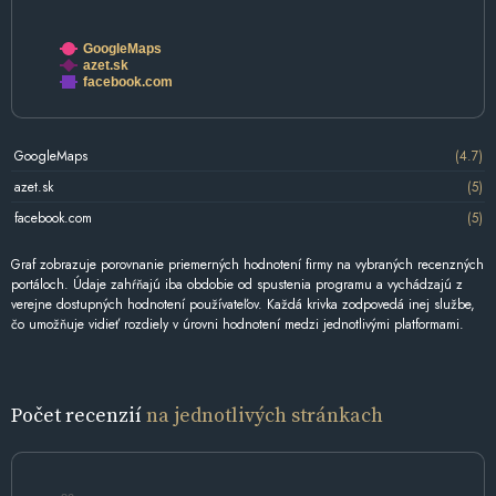
GoogleMaps
azet.sk
facebook.com
GoogleMaps
(4.7)
azet.sk
(5)
facebook.com
(5)
Graf zobrazuje porovnanie priemerných hodnotení firmy na vybraných recenzných
portáloch. Údaje zahŕňajú iba obdobie od spustenia programu a vychádzajú z
verejne dostupných hodnotení používateľov. Každá krivka zodpovedá inej službe,
čo umožňuje vidieť rozdiely v úrovni hodnotení medzi jednotlivými platformami.
Počet recenzií
na jednotlivých stránkach