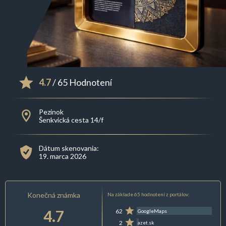
4.7
/ 65 Hodnotení
Pezinok
Šenkvická cesta 14/f
Dátum skenovania:
19. marca 2026
Konečná známka
Na základe 65 hodnotení z portálov:
4.7
62
GoogleMaps
2
azet.sk