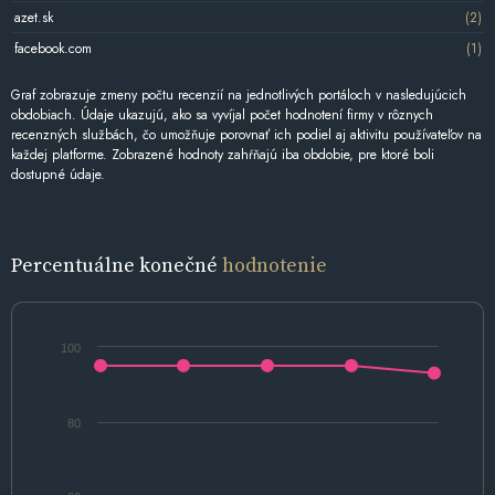
azet.sk
(2)
facebook.com
(1)
Graf zobrazuje zmeny počtu recenzií na jednotlivých portáloch v nasledujúcich
obdobiach. Údaje ukazujú, ako sa vyvíjal počet hodnotení firmy v rôznych
recenzných službách, čo umožňuje porovnať ich podiel aj aktivitu používateľov na
každej platforme. Zobrazené hodnoty zahŕňajú iba obdobie, pre ktoré boli
dostupné údaje.
Percentuálne konečné
hodnotenie
100
80