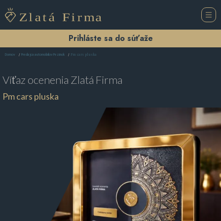
Prihláste sa do súťaže
Pm cars pluska
Domov
Predajca automobilov Pezinok
Víťaz ocenenia
Zlatá Firma
Pm cars pluska