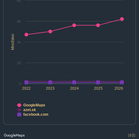
80
60
Množstvo
40
20
0
2022
2023
2024
2025
2026
GoogleMaps
azet.sk
facebook.com
GoogleMaps
(62)