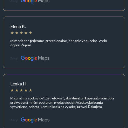
Zdroj:
Elena K.
Mimoriadne príjemné ,profesionalne,jednanie vedúceho. Vrelo
doporučujem.
Zdroj:
Lenka H.
Maximálna spokojnosť,ústretovosť, ako klient pri kúpe auta som bola
prekvapená milým postojom predavajucich.Všetko okolo auta
vysvetlené, ochota, komunikácia na vysokej úrovni.Ďakujem.
Zdroj: