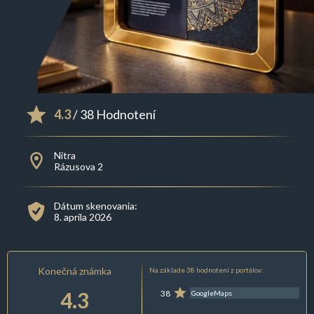
4.3
/ 38 Hodnotení
Nitra
Rázusova 2
Dátum skenovania:
8. apríla 2026
Konečná známka
Na základe 38 hodnotení z portálov:
4.3
38
GoogleMaps