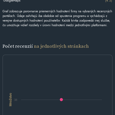
GoogleMaps
(4.3)
Graf zobrazuje porovnanie priemerných hodnotení firmy na vybraných recenzných
portáloch. Údaje zahŕňajú iba obdobie od spustenia programu a vychádzajú z
verejne dostupných hodnotení používateľov. Každá krivka zodpovedá inej službe,
čo umožňuje vidieť rozdiely v úrovni hodnotení medzi jednotlivými platformami.
Počet recenzií
na jednotlivých stránkach
Množstvo
38