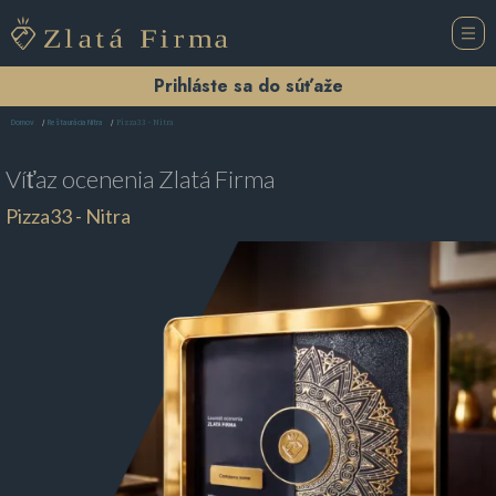
Prihláste sa do súťaže
Pizza33 - Nitra
Domov
Reštaurácia Nitra
Víťaz ocenenia
Zlatá Firma
Pizza33 - Nitra