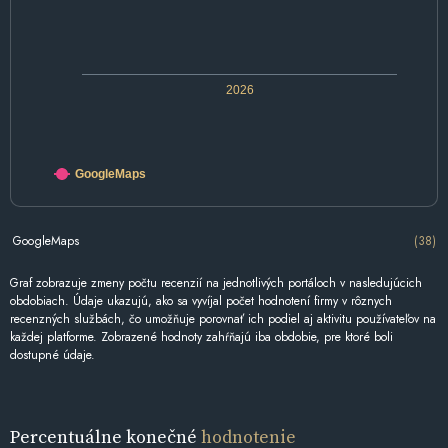
2026
GoogleMaps
GoogleMaps
(38)
Graf zobrazuje zmeny počtu recenzií na jednotlivých portáloch v nasledujúcich
obdobiach. Údaje ukazujú, ako sa vyvíjal počet hodnotení firmy v rôznych
recenzných službách, čo umožňuje porovnať ich podiel aj aktivitu používateľov na
každej platforme. Zobrazené hodnoty zahŕňajú iba obdobie, pre ktoré boli
dostupné údaje.
Percentuálne konečné
hodnotenie