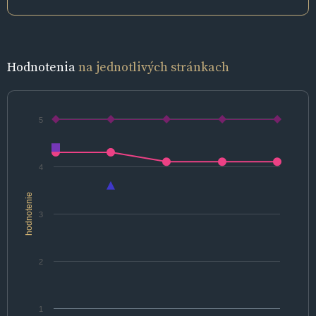
Hodnotenia
na jednotlivých stránkach
5
4
hodnotenie
3
2
1