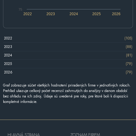
75
2022
2023
2024
2025
2026
2022
(105)
2023
(88)
2024
(81)
2025
(79)
2026
(79)
Graf zobrazuje súčet všetkých hodnotení priradených firme v jednotlivých rokoch.
Prehľad ukazuje celkový počet recenzií zahrnutých do analýzy v danom období
bez ohľadu na ich zdroj. Údaje sú uvedené pre roky, pre ktoré boli k dispozícii
kompletné informácie.
HLAVNÁ STRANA
ZOZNAM FIRIEM