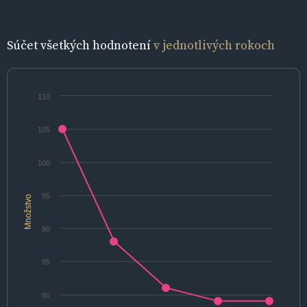
Súčet všetkých hodnotení
v jednotlivých rokoch
110
105
100
95
Množstvo
90
85
80