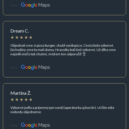
Zdroj:
Dream C.
Objednali sme si pizza burger, chutil vynikajúco. Cesto bolo výborné.
Do hodiny sme to mali doma. Hranolky boli tiež výborné. Už dlho sme
nejedli niečo tak chutné, môžem len odporučiť 👌
Zdroj:
Martina Ž.
Výborné jedlo a príjemný personál (operátorka aj kuriér). Určite ešte
niekedy objednáme.
Zdroj: