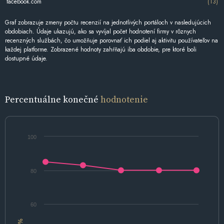
facebook.com
(13)
Graf zobrazuje zmeny počtu recenzií na jednotlivých portáloch v nasledujúcich
obdobiach. Údaje ukazujú, ako sa vyvíjal počet hodnotení firmy v rôznych
recenzných službách, čo umožňuje porovnať ich podiel aj aktivitu používateľov na
každej platforme. Zobrazené hodnoty zahŕňajú iba obdobie, pre ktoré boli
dostupné údaje.
Percentuálne konečné
hodnotenie
100
80
60
%