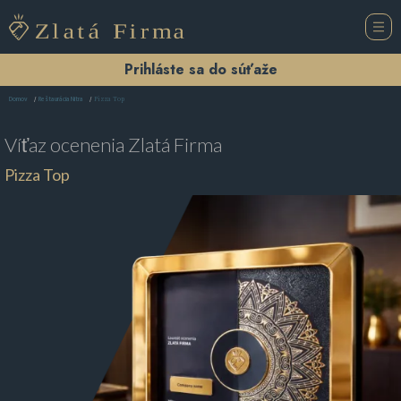
Prihláste sa do súťaže
Pizza Top
Domov
Reštaurácia Nitra
Víťaz ocenenia
Zlatá Firma
Pizza Top