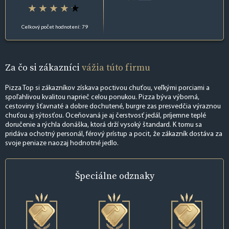
Celkový počet hodnotení: 79
Za čo si zákazníci
vážia túto firmu
Pizza Top si zákazníkov získava poctivou chuťou, veľkými porciami a
spoľahlivou kvalitou naprieč celou ponukou. Pizza býva výborná,
cestoviny šťavnaté a dobre dochutené, burgre zas presvedčia výraznou
chuťou aj sýtosťou. Oceňovaná je aj čerstvosť jedál, príjemne teplé
doručenie a rýchla donáška, ktorá drží vysoký štandard. K tomu sa
pridáva ochotný personál, férový prístup a pocit, že zákazník dostáva za
svoje peniaze naozaj hodnotné jedlo.
Špeciálne
odznaky