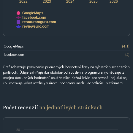
2022
2023
2024
2025
2026
GoogleMaps
facebook.com
restaurantguru.com
revieweuro.com
GoogleMaps
(4.1)
facebook.com
(5)
Graf zobrazuje porovnanie priemerných hodnotení firmy na vybraných recenzných
portáloch. Údaje zahŕňajú iba obdobie od spustenia programu a vychádzajú z
verejne dostupných hodnotení používateľov. Každá krivka zodpovedá inej službe,
čo umožňuje vidieť rozdiely v úrovni hodnotení medzi jednotlivými platformami.
Počet recenzií
na jednotlivých stránkach
80