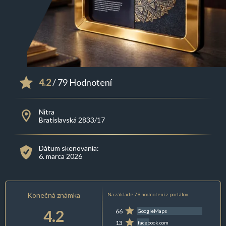
4.2
/ 79 Hodnotení
Nitra
Bratislavská 2833/17
Dátum skenovania:
6. marca 2026
Konečná známka
Na základe 79 hodnotení z portálov:
4.2
66
GoogleMaps
13
facebook.com