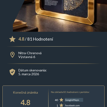
4.8
/ 81 Hodnotení
Nitra-Chrenová
Výstavná 6
Dátum skenovania:
5. marca 2026
Konečná známka
Na základe 81 hodnotení z portálov:
4.8
40
GoogleMaps
1
facebook.com