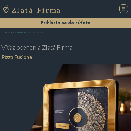
Prihláste sa do súťaže
Pizza Fusione
Domov
Reštaurácia Nitra
Víťaz ocenenia
Zlatá Firma
Pizza Fusione