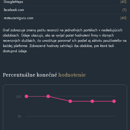
GoogleMaps
(40)
facebook.com
(1)
restaurantguru.com
(40)
Graf zobrazuje zmeny počtu recenzií na jednotlivých portáloch v nasledujúcich
obdobiach. Údaje ukazujú, ako sa vyvíjal počet hodnotení firmy v rôznych
recenzných službách, čo umožňuje porovnať ich podiel aj aktivitu používateľov na
každej platforme. Zobrazené hodnoty zahŕňajú iba obdobie, pre ktoré boli
dostupné údaje.
Percentuálne konečné
hodnotenie
100
80