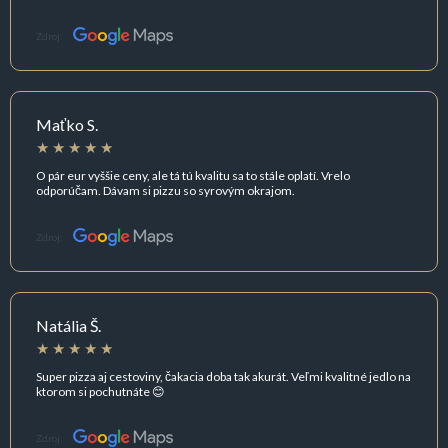
Zdroj:
Maťko S.
O pár eur vyššie ceny, ale tá tú kvalitu sa to stále oplatí. Vrelo
odporúčam. Dávam si pizzu so syrovým okrajom.
Zdroj:
Natália Š.
Super pizza aj cestoviny, čakacia doba tak akurát. Veľmi kvalitné jedlo na
ktorom si pochutnáte 😊
Zdroj: