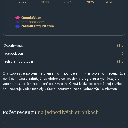
2022
2023
2024
2025
2026
GoogleMaps
facebook.com
restaurantguru.com
GoogleMaps
(4.8)
facebook.com
(5)
restaurantguru.com
(4.8)
Graf zobrazuje porovnanie priemerných hodnotení firmy na vybraných recenzných
portáloch. Údaje zahŕňajú iba obdobie od spustenia programu a vychádzajú z
verejne dostupných hodnotení používateľov. Každá krivka zodpovedá inej službe,
čo umožňuje vidieť rozdiely v úrovni hodnotení medzi jednotlivými platformami.
Počet recenzií
na jednotlivých stránkach