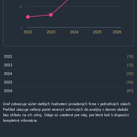
20
0
2022
2023
2024
2025
2026
2022
(10)
2023
(12)
2024
(32)
2025
(36)
2026
(81)
Graf zobrazuje súčet všetkých hodnotení priradených firme v jednotlivých rokoch.
Prehľad ukazuje celkový počet recenzií zahrnutých do analýzy v danom období
bez ohľadu na ich zdroj. Údaje sú uvedené pre roky, pre ktoré boli k dispozícii
kompletné informácie.