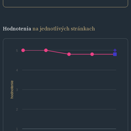
Hodnotenia
na jednotlivých stránkach
5
4
hodnotenie
3
2
1