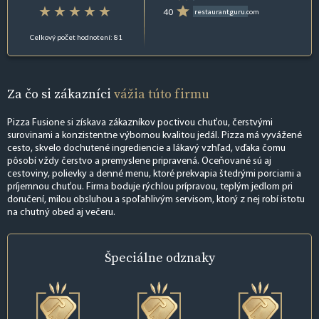
40
restaurantguru.com
Celkový počet hodnotení: 81
Za čo si zákazníci
vážia túto firmu
Pizza Fusione si získava zákazníkov poctivou chuťou, čerstvými
surovinami a konzistentne výbornou kvalitou jedál. Pizza má vyvážené
cesto, skvelo dochutené ingrediencie a lákavý vzhľad, vďaka čomu
pôsobí vždy čerstvo a premyslene pripravená. Oceňované sú aj
cestoviny, polievky a denné menu, ktoré prekvapia štedrými porciami a
príjemnou chuťou. Firma boduje rýchlou prípravou, teplým jedlom pri
doručení, milou obsluhou a spoľahlivým servisom, ktorý z nej robí istotu
na chutný obed aj večeru.
Špeciálne
odznaky