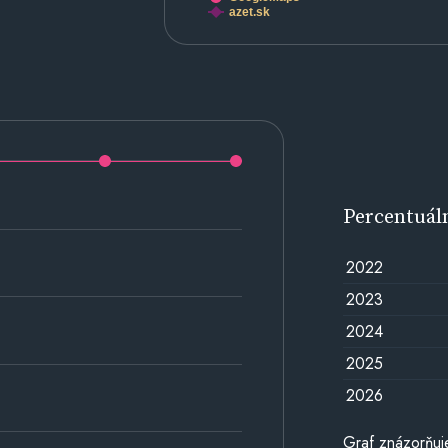
azet.sk
Percentuál
2022
2023
2024
2025
2026
Graf znázorňuj