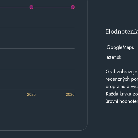
Hodnoteni
GoogleMaps
azet.sk
Graf zobrazuje
recenzných por
programu a vyc
Každá krivka zo
2025
2026
úrovni hodnoten