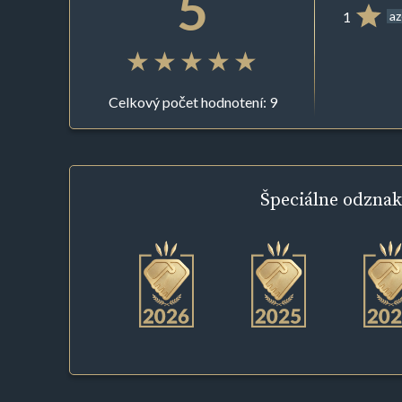
5
1
az
Celkový počet hodnotení: 9
Špeciálne
odznak