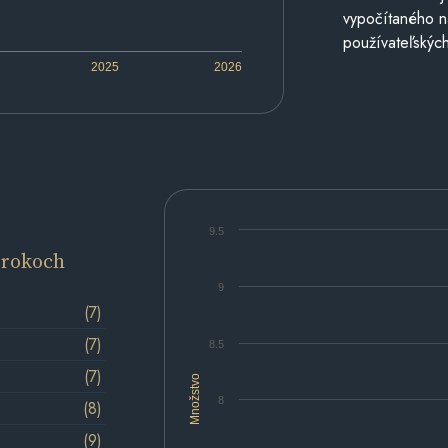
vypočítaného n
používateľských
2025
2026
9.5
 rokoch
9
(7)
(7)
8.5
(7)
Množstvo
8
(8)
(9)