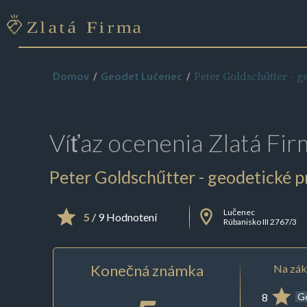
Peter Goldschűtter - g
Domov
Geodet Lučenec
Víťaz ocenenia
Zlatá Fir
Peter Goldschűtter - geodetické p
Lučenec
5
/ 9 Hodnotení
Rúbanisko III 2767/3
Konečná známka
Na zák
8
G