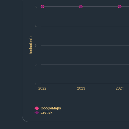
5
4
hodnotenie
3
2
1
2022
2023
2024
GoogleMaps
azet.sk