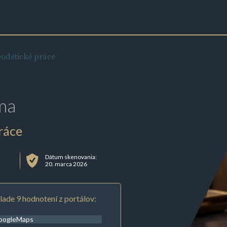
eodetické práce
ma
ráce
Dátum skenovania:
20. marca 2026
lade 9 hodnotení z portálov:
oogleMaps