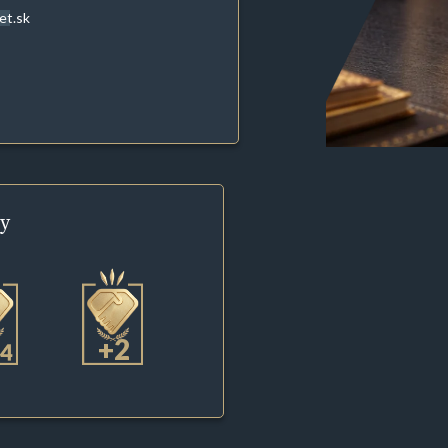
et.sk
y
+2