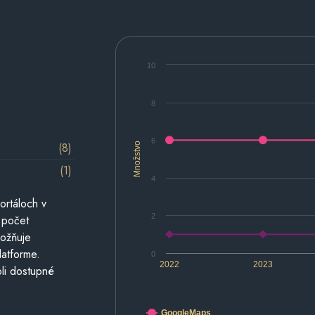
10
8
6
(8)
Množstvo
(1)
4
ortáloch v
2
 počet
možňuje
latforme.
0
2022
2023
li dostupné
GoogleMaps