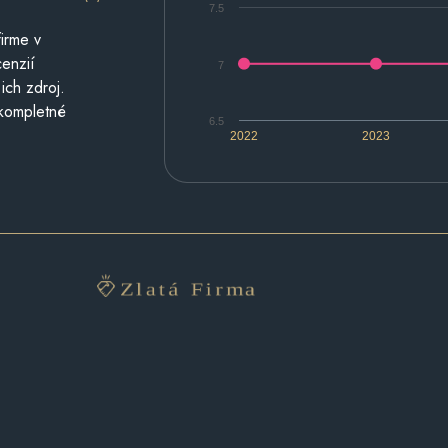
7.5
irme v
cenzií
7
ich zdroj.
 kompletné
6.5
2022
2023