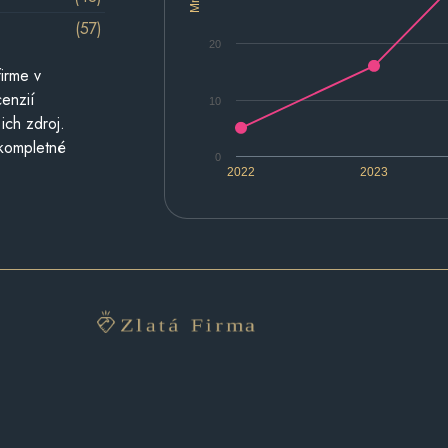
(57)
20
irme v
cenzií
10
ich zdroj.
 kompletné
0
2022
2023