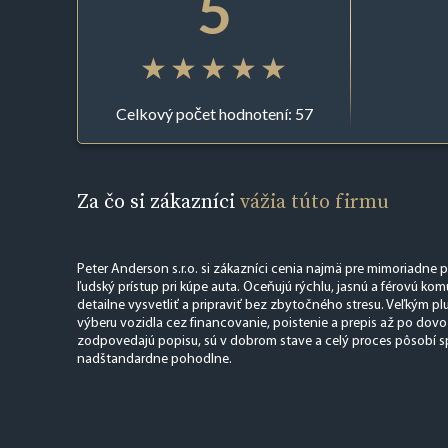
5
Celkový počet hodnotení: 57
Za čo si zákazníci
vážia túto firmu
Peter Anderson s.r.o. si zákazníci cenia najmä pre mimoriadne 
ľudský prístup pri kúpe auta. Oceňujú rýchlu, jasnú a férovú ko
detailne vysvetliť a pripraviť bez zbytočného stresu. Veľkým p
výberu vozidla cez financovanie, poistenie a prepis až po dov
zodpovedajú popisu, sú v dobrom stave a celý proces pôsobí s
nadštandardne pohodlne.