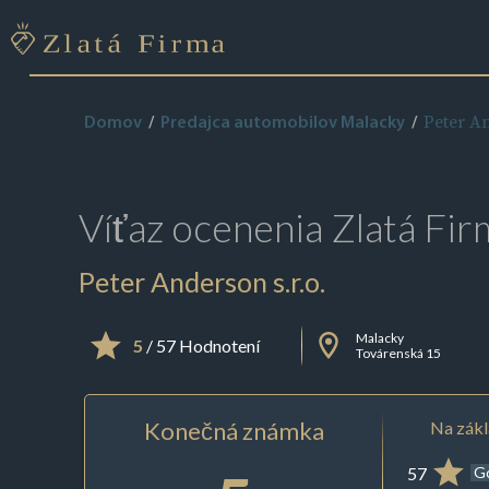
Peter An
Domov
Predajca automobilov Malacky
Víťaz ocenenia
Zlatá Fir
Peter Anderson s.r.o.
Malacky
5
/ 57 Hodnotení
Továrenská 15
Konečná známka
Na zákl
57
G