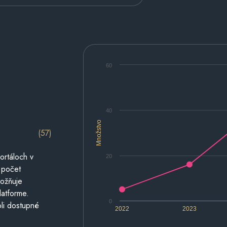
60
40
Množstvo
(57)
ortáloch v
20
 počet
možňuje
latforme.
0
li dostupné
2022
2023