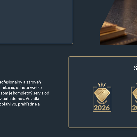
Š
profesionálny a zároveň
munikáciu, ochotu všetko
lusom je kompletný servis od
oz auta domov. Vozidlá
poľahlivo, prehľadne a