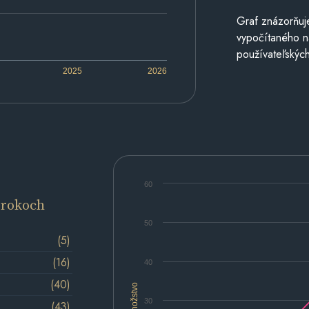
Graf znázorňuj
vypočítaného n
používateľských
2025
2026
60
 rokoch
50
(5)
(16)
40
(40)
Množstvo
30
(43)