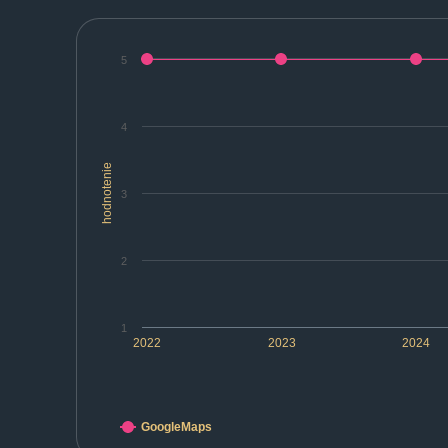
5
4
hodnotenie
3
2
1
2022
2023
2024
GoogleMaps