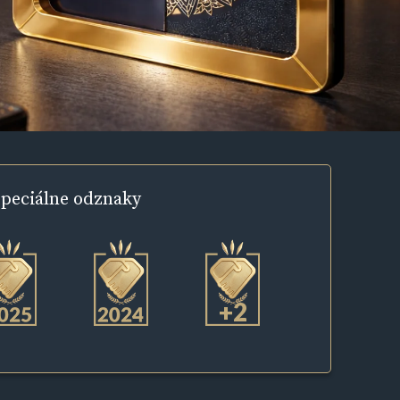
peciálne
odznaky
+2