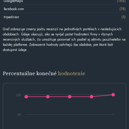
GoogleMaps
(166)
facebook.com
(78)
tripadvisor
(5)
Graf zobrazuje zmeny počtu recenzií na jednotlivých portáloch v nasledujúcich
obdobiach. Údaje ukazujú, ako sa vyvíjal počet hodnotení firmy v rôznych
recenzných službách, čo umožňuje porovnať ich podiel aj aktivitu používateľov na
každej platforme. Zobrazené hodnoty zahŕňajú iba obdobie, pre ktoré boli
dostupné údaje.
Percentuálne konečné
hodnotenie
100
80