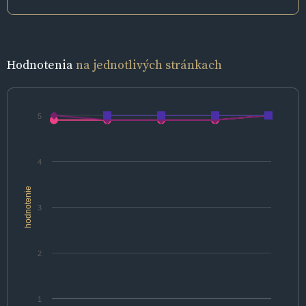
Hodnotenia
na jednotlivých stránkach
5
4
hodnotenie
3
2
1