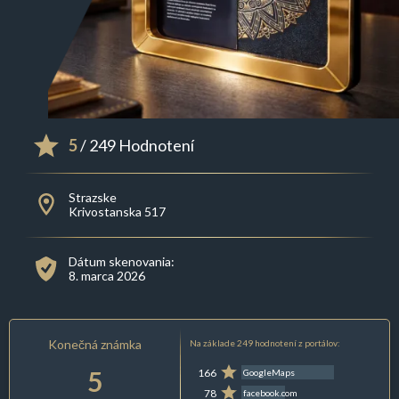
5
/ 249 Hodnotení
Strazske
Krivostanska 517
Dátum skenovania:
8. marca 2026
Konečná známka
Na základe 249 hodnotení z portálov:
5
166
GoogleMaps
78
facebook.com