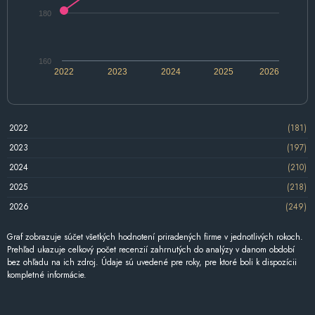
180
160
2022
2023
2024
2025
2026
2022
(181)
2023
(197)
2024
(210)
2025
(218)
2026
(249)
Graf zobrazuje súčet všetkých hodnotení priradených firme v jednotlivých rokoch.
Prehľad ukazuje celkový počet recenzií zahrnutých do analýzy v danom období
bez ohľadu na ich zdroj. Údaje sú uvedené pre roky, pre ktoré boli k dispozícii
kompletné informácie.