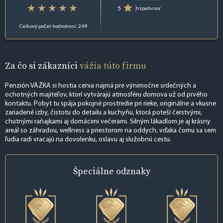
5
tripadvisor
Celkový počet hodnotení: 249
Za čo si zákazníci
vážia túto firmu
Penzión VÁŽKA si hostia cenia najmä pre výnimočne srdečných a
ochotných majiteľov, ktorí vytvárajú atmosféru domova už od prvého
kontaktu. Pobyt tu spája pokojné prostredie pri rieke, originálne a vkusne
zariadené izby, čistotu do detailu a kuchyňu, ktorá poteší čerstvými,
chutnými raňajkami aj domácimi večerami. Silným lákadlom je aj krásny
areál so záhradou, wellness a priestorom na oddych, vďaka čomu sa sem
ľudia radi vracajú na dovolenku, oslavu aj služobnú cestu.
Špeciálne
odznaky