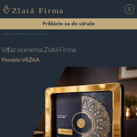
Prihláste sa do súťaže
Penzión VÁŽKA
Domov
Penzión Strážske
Víťaz ocenenia
Zlatá Firma
Penzión VÁŽKA