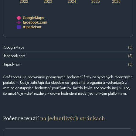
2022
2023
2024
2025
2026
GoogleMaps
facebook.com
tripadvisor
GoogleMaps
(5)
facebook.com
(5)
tripadvisor
(5)
Graf zobrazuje porovnanie priemerných hodnotení firmy na vybraných recenzných
portáloch. Údaje zahŕňajú iba obdobie od spustenia programu a vychádzajú z
verejne dostupných hodnotení používateľov. Každá krivka zodpovedá inej službe,
čo umožňuje vidieť rozdiely v úrovni hodnotení medzi jednotlivými platformami.
Počet recenzií
na jednotlivých stránkach