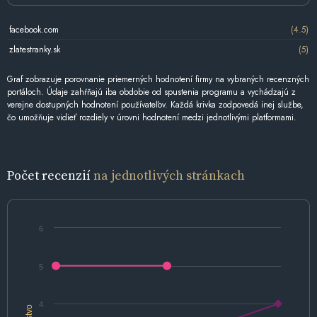
facebook.com
(4.5)
zlatestranky.sk
(5)
Graf zobrazuje porovnanie priemerných hodnotení firmy na vybraných recenzných
portáloch. Údaje zahŕňajú iba obdobie od spustenia programu a vychádzajú z
verejne dostupných hodnotení používateľov. Každá krivka zodpovedá inej službe,
čo umožňuje vidieť rozdiely v úrovni hodnotení medzi jednotlivými platformami.
Počet recenzií
na jednotlivých stránkach
6
5
4