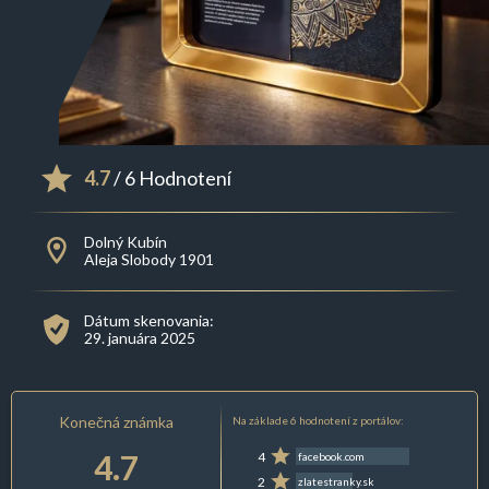
4.7
/ 6 Hodnotení
Dolný Kubín
Aleja Slobody 1901
Dátum skenovania:
29. januára 2025
Konečná známka
Na základe 6 hodnotení z portálov:
4.7
4
facebook.com
2
zlatestranky.sk