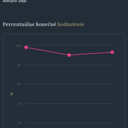
dostupné údaje.
Percentuálne konečné
hodnotenie
100
80
60
%
40
20