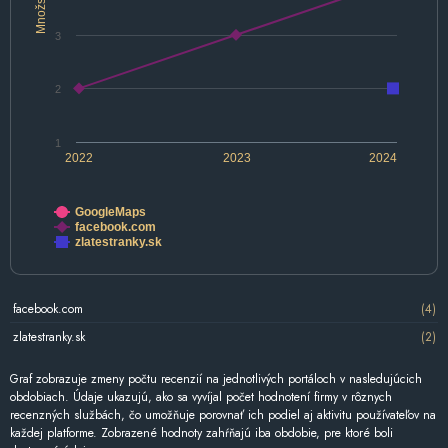
Množstvo
3
2
1
2022
2023
2024
GoogleMaps
facebook.com
zlatestranky.sk
facebook.com
(4)
zlatestranky.sk
(2)
Graf zobrazuje zmeny počtu recenzií na jednotlivých portáloch v nasledujúcich
obdobiach. Údaje ukazujú, ako sa vyvíjal počet hodnotení firmy v rôznych
recenzných službách, čo umožňuje porovnať ich podiel aj aktivitu používateľov na
každej platforme. Zobrazené hodnoty zahŕňajú iba obdobie, pre ktoré boli