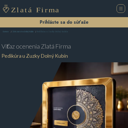
Prihláste sa do súťaže
Pedikúra u Zuzky Dolný Kubín
Domov
Železiarstvo Dolný Kubín
Víťaz ocenenia
Zlatá Firma
Pedikúra u Zuzky Dolný Kubín