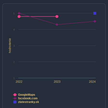
5
4
hodnotenie
3
2
1
2022
2023
2024
GoogleMaps
facebook.com
zlatestranky.sk