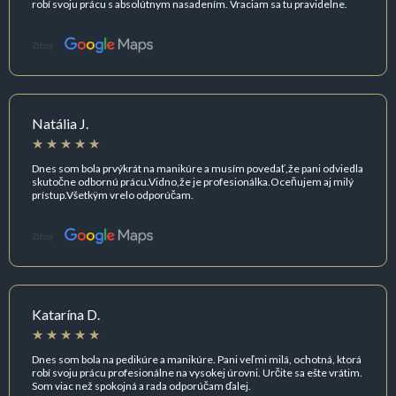
robí svoju prácu s absolútnym nasadením. Vraciam sa tu pravidelne.
Zdroj:
Natália J.
Dnes som bola prvýkrát na manikúre a musím povedať,že pani odviedla
skutočne odbornú prácu.Vidno,že je profesionálka.Oceňujem aj milý
prístup.Všetkÿm vrelo odporúčam.
Zdroj:
Katarína D.
Dnes som bola na pedikúre a manikúre. Pani veľmi milá, ochotná, ktorá
robí svoju prácu profesionálne na vysokej úrovni. Určite sa ešte vrátim.
Som viac než spokojná a rada odporúčam ďalej.