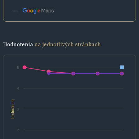
Zdroj:
Hodnotenia
na jednotlivých stránkach
5
4
hodnotenie
3
2