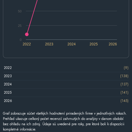
50
25
0
2022
2023
2024
2025
2026
2022
(9)
2023
(138)
2024
(137)
2025
(141)
2026
(145)
Graf zobrazuje súčet všetkých hodnotení priradených firme v jednotlivých rokoch.
Prehľad ukazuje celkový počet recenzií zahrnutých do analýzy v danom období
bez ohľadu na ich zdroj. Údaje sú uvedené pre roky, pre ktoré boli k dispozícii
kompletné informácie.