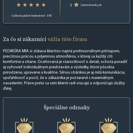
2
zlatestranky.sk
Celkový počet hodnotení: 145
Za čo si zákazníci
vážia túto firmu
PEDIKÚRA MIA si získava klientov najmä profesionálnym prístupom,
precíznou prácou a príjemnou atmosférou, v ktorej sa každý cíti
komfortne a vítane. Oceňovaná je starostlivosť o detail, ochota poradiť
aj vyhovieť individuálnym predstavám a výsledky, ktoré pôsobia
prirodzene, upravene a kvalitne. Silnou stránkou je aj milá komunikácia,
spoľahlivosť a pocit, že o zákazníka je postarané s maximálnym
nasadením. Práve preto sa sem klienti radi vracajú a odporúčajú služby
ďalej.
Špeciálne
odznaky