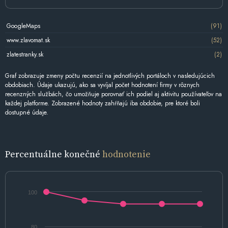
GoogleMaps
(91)
www.zlavomat.sk
(52)
zlatestranky.sk
(2)
Graf zobrazuje zmeny počtu recenzií na jednotlivých portáloch v nasledujúcich
obdobiach. Údaje ukazujú, ako sa vyvíjal počet hodnotení firmy v rôznych
recenzných službách, čo umožňuje porovnať ich podiel aj aktivitu používateľov na
každej platforme. Zobrazené hodnoty zahŕňajú iba obdobie, pre ktoré boli
dostupné údaje.
Percentuálne konečné
hodnotenie
100
80