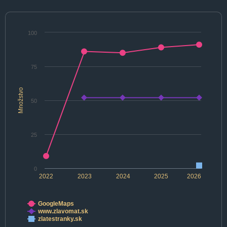
100
75
Množstvo
50
25
0
2022
2023
2024
2025
2026
GoogleMaps
www.zlavomat.sk
zlatestranky.sk