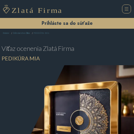
Prihláste sa do súťaže
PEDIKÚRA MIA
Domov
Železiarstvo Žilina
Víťaz ocenenia
Zlatá Firma
PEDIKÚRA MIA