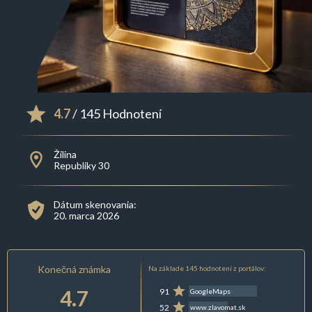
4.7
/ 145 Hodnotení
Žilina
Republiky 30
Dátum skenovania:
20. marca 2026
Konečná známka
Na základe 145 hodnotení z portálov:
4.7
91
GoogleMaps
52
www.zlavomat.sk