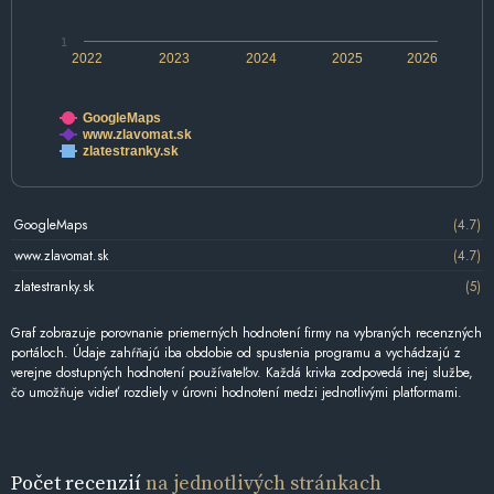
1
2022
2023
2024
2025
2026
GoogleMaps
www.zlavomat.sk
zlatestranky.sk
GoogleMaps
(4.7)
www.zlavomat.sk
(4.7)
zlatestranky.sk
(5)
Graf zobrazuje porovnanie priemerných hodnotení firmy na vybraných recenzných
portáloch. Údaje zahŕňajú iba obdobie od spustenia programu a vychádzajú z
verejne dostupných hodnotení používateľov. Každá krivka zodpovedá inej službe,
čo umožňuje vidieť rozdiely v úrovni hodnotení medzi jednotlivými platformami.
Počet recenzií
na jednotlivých stránkach