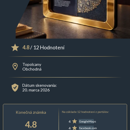
4.8
/ 12 Hodnotení
Topolcany
Obchodná
Dátum skenovania:
20. marca 2026
Konečná známka
Na základe 12 hodnotení z portálov:
4.8
4
GoogleMaps
4
facebook.com