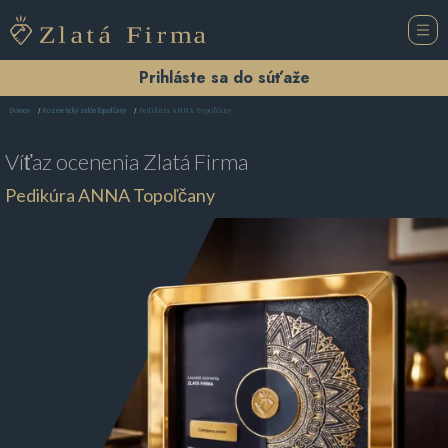
Prihláste sa do súťaže
Pedikúra ANNA Topoľčany
Domov
Kozmetický salón Topoľčany
Víťaz ocenenia
Zlatá Firma
Pedikúra ANNA Topoľčany