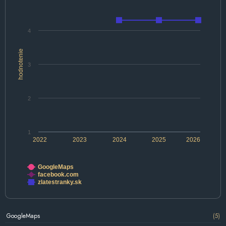
4
hodnotenie
3
2
1
2022
2023
2024
2025
2026
GoogleMaps
facebook.com
zlatestranky.sk
GoogleMaps
(5)