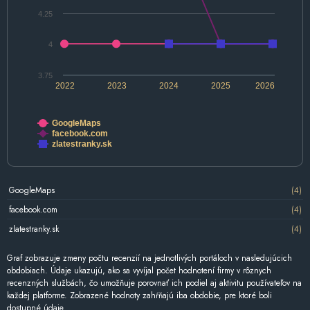
4.25
4
3.75
2022
2023
2024
2025
2026
GoogleMaps
facebook.com
zlatestranky.sk
GoogleMaps
(4)
facebook.com
(4)
zlatestranky.sk
(4)
Graf zobrazuje zmeny počtu recenzií na jednotlivých portáloch v nasledujúcich
obdobiach. Údaje ukazujú, ako sa vyvíjal počet hodnotení firmy v rôznych
recenzných službách, čo umožňuje porovnať ich podiel aj aktivitu používateľov na
každej platforme. Zobrazené hodnoty zahŕňajú iba obdobie, pre ktoré boli
dostupné údaje.