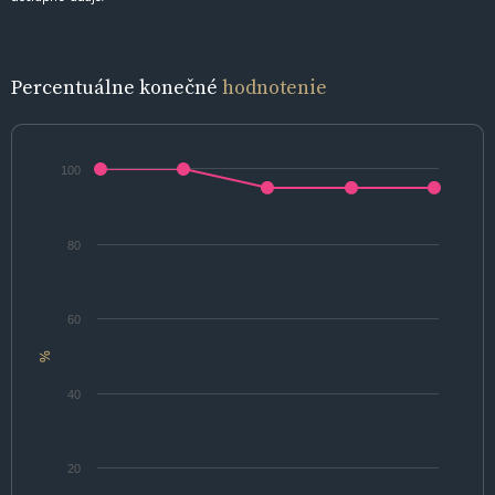
Percentuálne konečné
hodnotenie
100
80
60
%
40
20