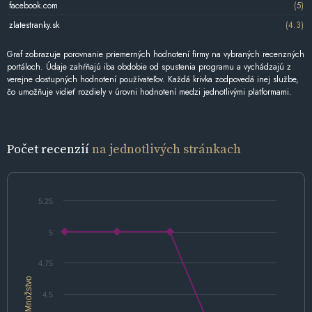
facebook.com
(5)
zlatestranky.sk
(4.3)
Graf zobrazuje porovnanie priemerných hodnotení firmy na vybraných recenzných
portáloch. Údaje zahŕňajú iba obdobie od spustenia programu a vychádzajú z
verejne dostupných hodnotení používateľov. Každá krivka zodpovedá inej službe,
čo umožňuje vidieť rozdiely v úrovni hodnotení medzi jednotlivými platformami.
Počet recenzií
na jednotlivých stránkach
5.25
5
4.75
Množstvo
4.5