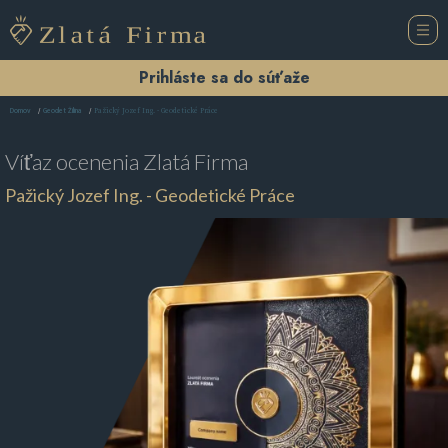
Prihláste sa do súťaže
Pažický Jozef Ing. - Geodetické Práce
Domov
Geodet Žilina
Víťaz ocenenia
Zlatá Firma
Pažický Jozef Ing. - Geodetické Práce