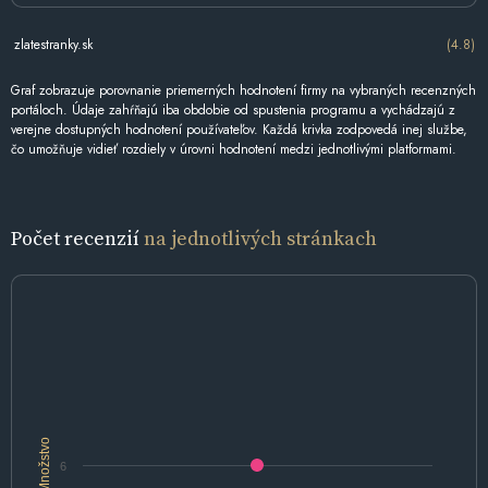
zlatestranky.sk
(4.8)
Graf zobrazuje porovnanie priemerných hodnotení firmy na vybraných recenzných
portáloch. Údaje zahŕňajú iba obdobie od spustenia programu a vychádzajú z
verejne dostupných hodnotení používateľov. Každá krivka zodpovedá inej službe,
čo umožňuje vidieť rozdiely v úrovni hodnotení medzi jednotlivými platformami.
Počet recenzií
na jednotlivých stránkach
Množstvo
6