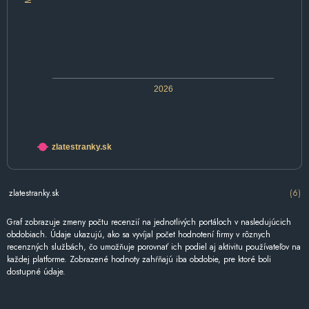
2026
zlatestranky.sk
zlatestranky.sk
(6)
Graf zobrazuje zmeny počtu recenzií na jednotlivých portáloch v nasledujúcich
obdobiach. Údaje ukazujú, ako sa vyvíjal počet hodnotení firmy v rôznych
recenzných službách, čo umožňuje porovnať ich podiel aj aktivitu používateľov na
každej platforme. Zobrazené hodnoty zahŕňajú iba obdobie, pre ktoré boli
dostupné údaje.