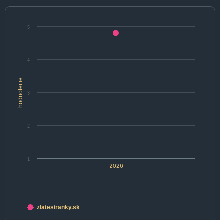
5
4
hodnotenie
3
2
1
2026
zlatestranky.sk