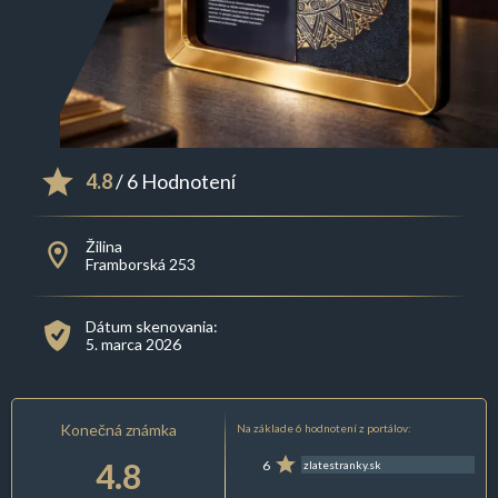
4.8
/ 6 Hodnotení
Žilina
Framborská 253
Dátum skenovania:
5. marca 2026
Konečná známka
Na základe 6 hodnotení z portálov:
4.8
6
zlatestranky.sk