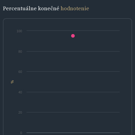
Percentuálne konečné
hodnotenie
100
80
60
%
40
20
0