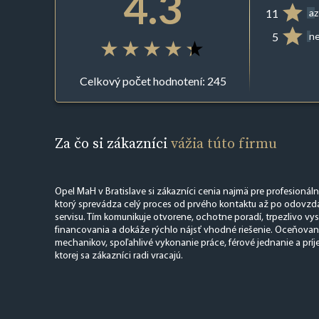
4.3
11
az
5
ne
Celkový počet hodnotení: 245
Za čo si zákazníci
vážia túto firmu
Opel MaH v Bratislave si zákazníci cenia najmä pre profesionáln
ktorý sprevádza celý proces od prvého kontaktu až po odovzda
servisu. Tím komunikuje otvorene, ochotne poradí, trpezlivo vys
financovania a dokáže rýchlo nájsť vhodné riešenie. Oceňovan
mechanikov, spoľahlivé vykonanie práce, férové jednanie a prí
ktorej sa zákazníci radi vracajú.