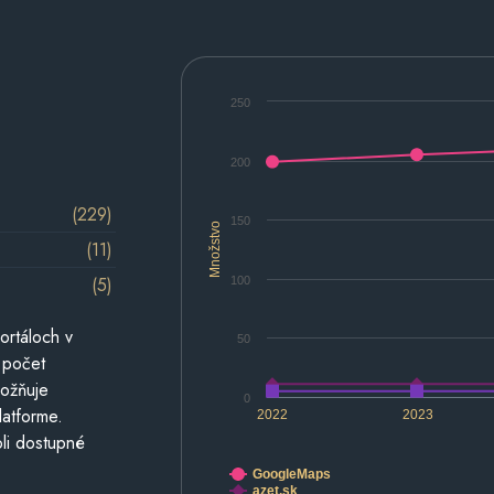
250
200
(229)
150
Množstvo
(11)
(5)
100
ortáloch v
50
 počet
možňuje
0
latforme.
2022
2023
li dostupné
GoogleMaps
azet.sk