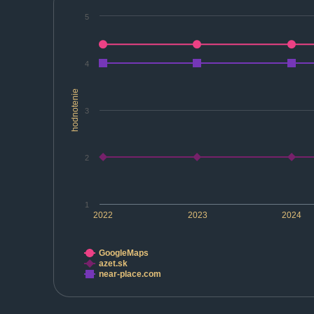
5
4
hodnotenie
3
2
1
2022
2023
2024
GoogleMaps
azet.sk
near-place.com