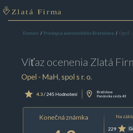
Opel -
Domov
Predajca automobilov Bratislava
Víťaz ocenenia
Zlatá Fir
Opel - MaH, spol s r. o.
Bratislava
4.3
/ 245 Hodnotení
Panónska cesta 43
Konečná známka
Na zákla
229
G