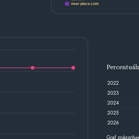
near-place.com
Percentuál
2022
2023
2024
2025
2026
Graf znázorňuj