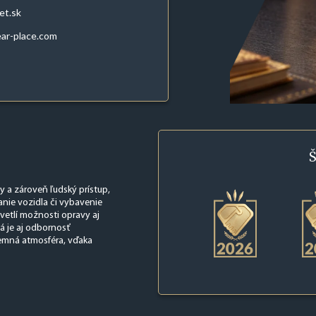
et.sk
ar-place.com
Š
y a zároveň ľudský prístup,
nie vozidla či vybavenie
vetlí možnosti opravy aj
á je aj odbornosť
jemná atmosféra, vďaka