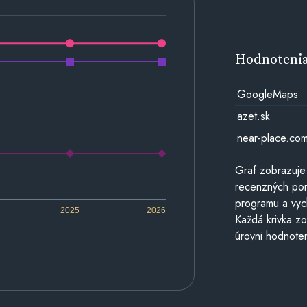
Hodnoteni
GoogleMaps
azet.sk
near-place.co
Graf zobrazuje
recenzných por
programu a vyc
2025
2026
Každá krivka zo
úrovni hodnoten