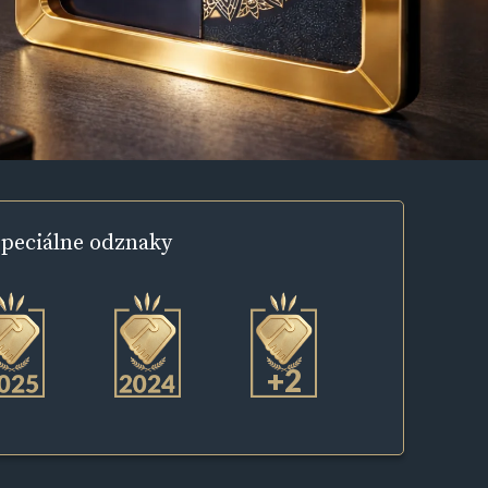
peciálne
odznaky
+2