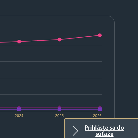
2024
2025
2026
Prihláste sa do
súťaže