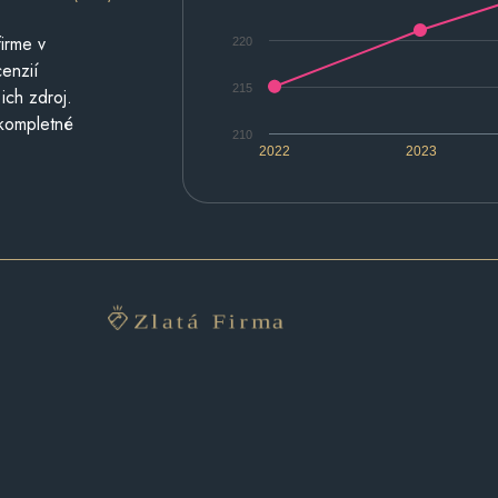
irme v
220
cenzií
215
ich zdroj.
 kompletné
210
2022
2023