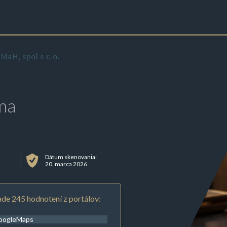
 MaH, spol s r. o.
ma
Dátum skenovania:
20. marca 2026
de 245 hodnotení z portálov:
oogleMaps