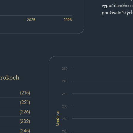
vypočítaného n
používateľských
2025
2026
250
 rokoch
245
(215)
240
(221)
235
(226)
Množstvo
230
(232)
(245)
225