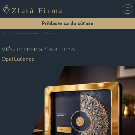
Prihláste sa do súťaže
Opel Lučenec
Domov
Predajca automobilov Lučenec
Víťaz ocenenia
Zlatá Firma
Opel Lučenec