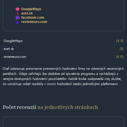
GoogleMaps
azet.sk
facebook.com
revieweuro.com
GoogleMaps
(4.8)
azet.sk
(5)
revieweuro.com
(4.9)
Graf zobrazuje porovnanie priemerných hodnotení firmy na vybraných recenzných
portáloch. Údaje zahŕňajú iba obdobie od spustenia programu a vychádzajú z
verejne dostupných hodnotení používateľov. Každá krivka zodpovedá inej službe,
čo umožňuje vidieť rozdiely v úrovni hodnotení medzi jednotlivými platformami.
Počet recenzií
na jednotlivých stránkach