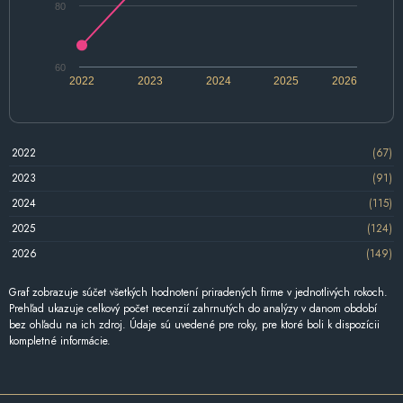
80
60
2022
2023
2024
2025
2026
2022
(67)
2023
(91)
2024
(115)
2025
(124)
2026
(149)
Graf zobrazuje súčet všetkých hodnotení priradených firme v jednotlivých rokoch.
Prehľad ukazuje celkový počet recenzií zahrnutých do analýzy v danom období
bez ohľadu na ich zdroj. Údaje sú uvedené pre roky, pre ktoré boli k dispozícii
kompletné informácie.