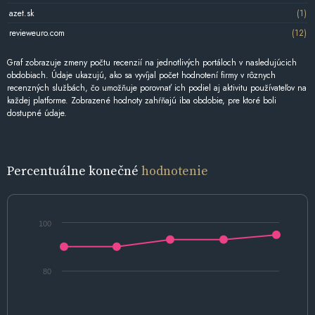
azet.sk
(1)
revieweuro.com
(12)
Graf zobrazuje zmeny počtu recenzií na jednotlivých portáloch v nasledujúcich
obdobiach. Údaje ukazujú, ako sa vyvíjal počet hodnotení firmy v rôznych
recenzných službách, čo umožňuje porovnať ich podiel aj aktivitu používateľov na
každej platforme. Zobrazené hodnoty zahŕňajú iba obdobie, pre ktoré boli
dostupné údaje.
Percentuálne konečné
hodnotenie
100
80