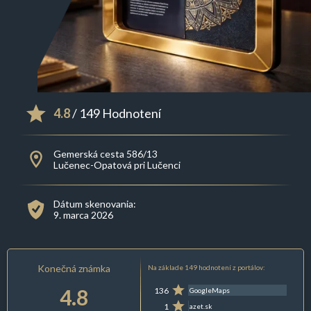
4.8
/ 149 Hodnotení
Gemerská cesta 586/13
Lučenec-Opatová pri Lučenci
Dátum skenovania:
9. marca 2026
Konečná známka
Na základe 149 hodnotení z portálov:
4.8
136
GoogleMaps
1
azet.sk