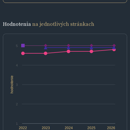
Hodnotenia
na jednotlivých stránkach
5
4
hodnotenie
3
2
1
2022
2023
2024
2025
2026