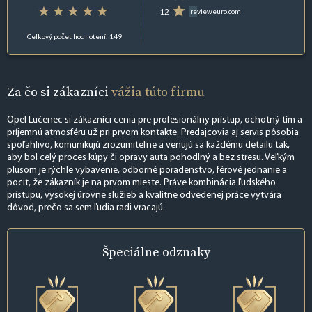
12
revieweuro.com
Celkový počet hodnotení: 149
Za čo si zákazníci
vážia túto firmu
Opel Lučenec si zákazníci cenia pre profesionálny prístup, ochotný tím a
príjemnú atmosféru už pri prvom kontakte. Predajcovia aj servis pôsobia
spoľahlivo, komunikujú zrozumiteľne a venujú sa každému detailu tak,
aby bol celý proces kúpy či opravy auta pohodlný a bez stresu. Veľkým
plusom je rýchle vybavenie, odborné poradenstvo, férové jednanie a
pocit, že zákazník je na prvom mieste. Práve kombinácia ľudského
prístupu, vysokej úrovne služieb a kvalitne odvedenej práce vytvára
dôvod, prečo sa sem ľudia radi vracajú.
Špeciálne
odznaky