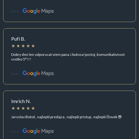
Zdroj:
Pufi B.
Dobry den len odporucat viem pana J.botosa!postoj ,komunikativnost
vsetko 5*!!!
Zdroj:
Imrich N.
Jaroslav Botoš , najlepší predajca , najlepší prístup , najlepší človek 😎
Zdroj: