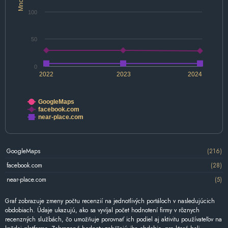
100
50
0
2022
2023
2024
GoogleMaps
facebook.com
near-place.com
GoogleMaps
(216)
facebook.com
(28)
near-place.com
(5)
Graf zobrazuje zmeny počtu recenzií na jednotlivých portáloch v nasledujúcich
obdobiach. Údaje ukazujú, ako sa vyvíjal počet hodnotení firmy v rôznych
recenzných službách, čo umožňuje porovnať ich podiel aj aktivitu používateľov na