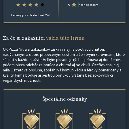
5
near-place.com
Celkový počet hodnotení: 249
Za čo si zákazníci
vážia túto firmu
OK Pizza Nitra si zákazníkov získava najmä poctivou chuťou,
nadýchaným a dobre prepečeným cestom a čerstvými surovinami, ktoré
sú cítiť v každom súste. Veľkým plusom je rýchla príprava aj doručenie,
pričom pizza prichádza horúca a chutná aj po chvíli. Oceňovaná je aj
milá, ústretová obsluha, spoľahlivá komunikácia a férový pomer ceny a
kvality. Firma boduje aj pestrou ponukou vrátane bezlepkových či
vegánskych možností.
Špeciálne
odznaky