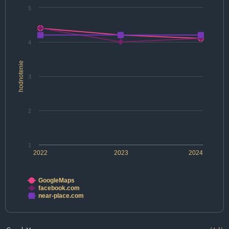
5
4
hodnotenie
3
2
1
2022
2023
2024
GoogleMaps
facebook.com
near-place.com