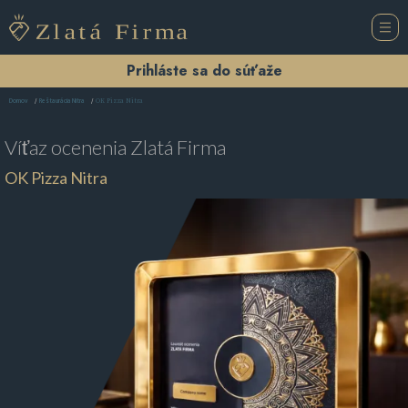
Prihláste sa do súťaže
OK Pizza Nitra
Domov
Reštaurácia Nitra
Víťaz ocenenia
Zlatá Firma
OK Pizza Nitra