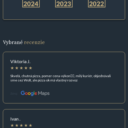
Vybrané
recenzie
Viktoria J.
Skvelá, chutná pizza, pomer cena-výkon👍🏻, milý kuriér, objednávali
sme cez Wolt, ale pizza ok má vlastný rozvoz
Zdroj:
Ivan .