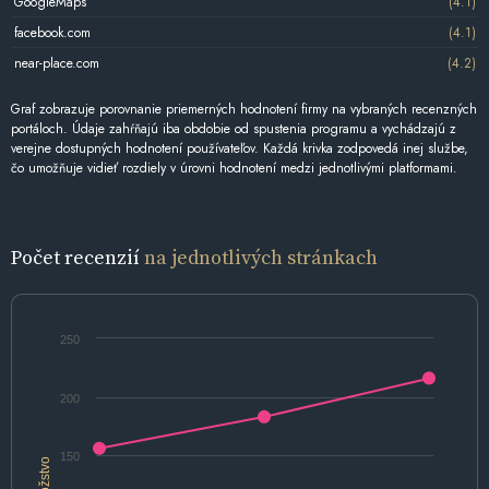
GoogleMaps
(4.1)
facebook.com
(4.1)
near-place.com
(4.2)
Graf zobrazuje porovnanie priemerných hodnotení firmy na vybraných recenzných
portáloch. Údaje zahŕňajú iba obdobie od spustenia programu a vychádzajú z
verejne dostupných hodnotení používateľov. Každá krivka zodpovedá inej službe,
čo umožňuje vidieť rozdiely v úrovni hodnotení medzi jednotlivými platformami.
Počet recenzií
na jednotlivých stránkach
250
200
150
Množstvo