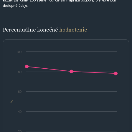
každej platforme. Zobrazené hodnoty zahŕňajú iba obdobie, pre ktoré boli
dostupné údaje.
Percentuálne konečné
hodnotenie
100
80
60
%
40
20