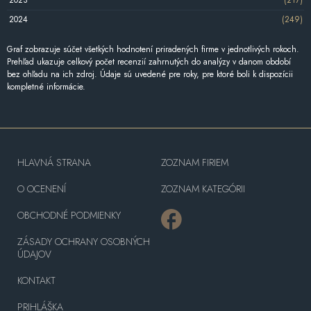
2023
(217)
2024
(249)
Graf zobrazuje súčet všetkých hodnotení priradených firme v jednotlivých rokoch.
Prehľad ukazuje celkový počet recenzií zahrnutých do analýzy v danom období
bez ohľadu na ich zdroj. Údaje sú uvedené pre roky, pre ktoré boli k dispozícii
kompletné informácie.
HLAVNÁ STRANA
ZOZNAM FIRIEM
O OCENENÍ
ZOZNAM KATEGÓRII
OBCHODNÉ PODMIENKY
ZÁSADY OCHRANY OSOBNÝCH
ÚDAJOV
KONTAKT
PRIHLÁŠKA