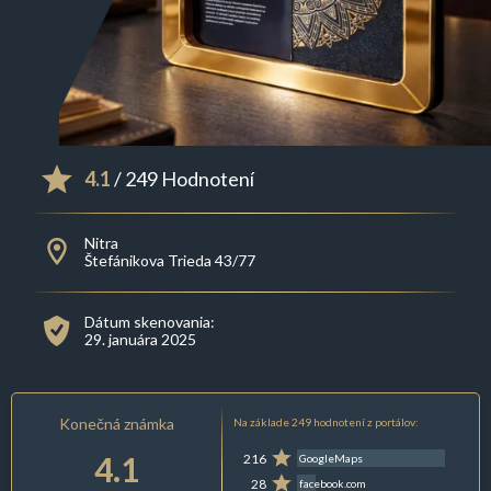
4.1
/ 249 Hodnotení
Nitra
Štefánikova Trieda 43/77
Dátum skenovania:
29. januára 2025
Konečná známka
Na základe 249 hodnotení z portálov:
4.1
216
GoogleMaps
28
facebook.com