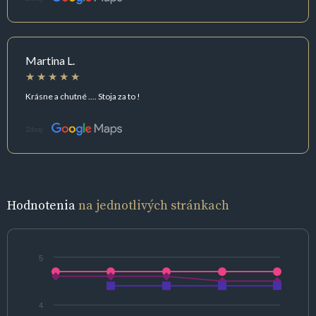
Martina L.
Krásne a chutné .... Stoja za to !
Zdroj:
Hodnotenia
na jednotlivých stránkach
5
4