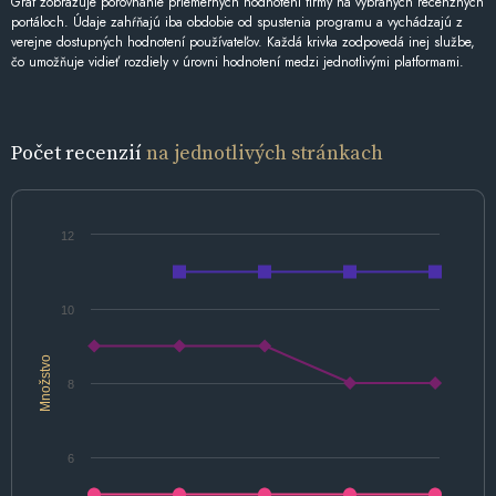
Graf zobrazuje porovnanie priemerných hodnotení firmy na vybraných recenzných
portáloch. Údaje zahŕňajú iba obdobie od spustenia programu a vychádzajú z
verejne dostupných hodnotení používateľov. Každá krivka zodpovedá inej službe,
čo umožňuje vidieť rozdiely v úrovni hodnotení medzi jednotlivými platformami.
Počet recenzií
na jednotlivých stránkach
12
10
Množstvo
8
6