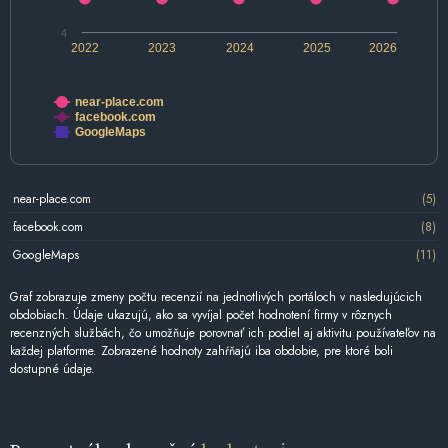
4
2022
2023
2024
2025
2026
near-place.com
facebook.com
GoogleMaps
near-place.com
(5)
facebook.com
(8)
GoogleMaps
(11)
Graf zobrazuje zmeny počtu recenzií na jednotlivých portáloch v nasledujúcich
obdobiach. Údaje ukazujú, ako sa vyvíjal počet hodnotení firmy v rôznych
recenzných službách, čo umožňuje porovnať ich podiel aj aktivitu používateľov na
každej platforme. Zobrazené hodnoty zahŕňajú iba obdobie, pre ktoré boli
dostupné údaje.