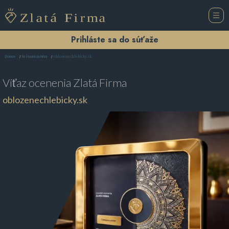
Prihláste sa do súťaže
oblozenechlebicky.sk
Domov
Reštaurácia Nitra
Víťaz ocenenia
Zlatá Firma
oblozenechlebicky.sk