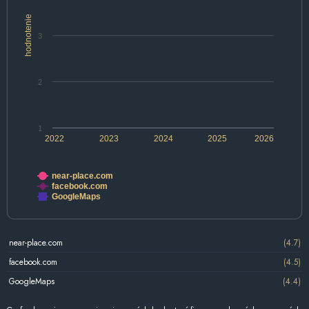
hodnotenie
3
2
1
2022
2023
2024
2025
2026
near-place.com
facebook.com
GoogleMaps
near-place.com
(4.7)
facebook.com
(4.5)
GoogleMaps
(4.4)