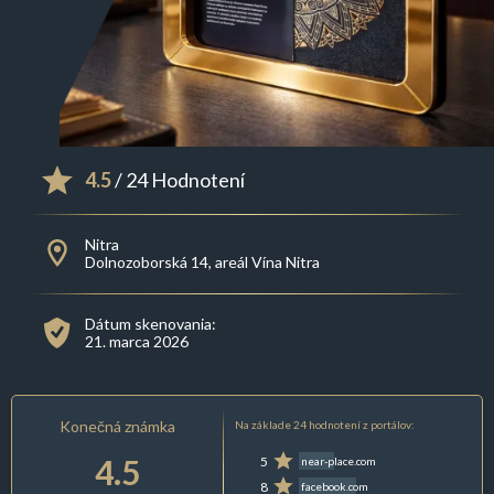
4.5
/ 24 Hodnotení
Nitra
Dolnozoborská 14, areál Vína Nitra
Dátum skenovania:
21. marca 2026
Konečná známka
Na základe 24 hodnotení z portálov:
4.5
5
near-place.com
8
facebook.com