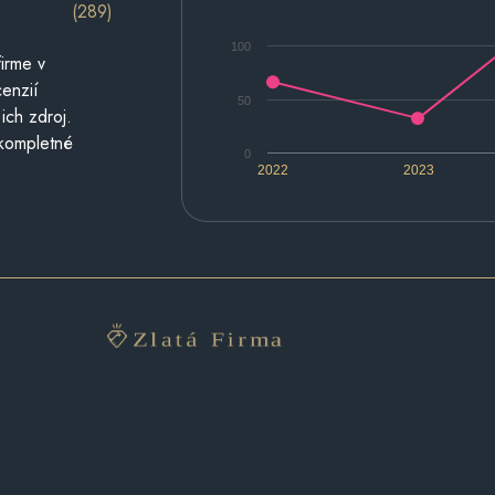
(289)
100
irme v
cenzií
50
ich zdroj.
 kompletné
0
2022
2023