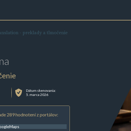
nslation - preklady a tlmočenie
ma
čenie
Dátum skenovania:
5. marca 2026
de 289 hodnotení z portálov:
oogleMaps