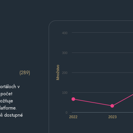
400
300
Množstvo
(289)
200
ortáloch v
 počet
100
možňuje
latforme.
0
li dostupné
2022
2023