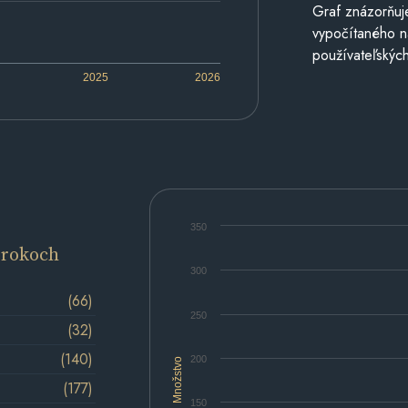
Graf znázorňuj
vypočítaného n
používateľských
2025
2026
350
 rokoch
300
(66)
250
(32)
(140)
200
Množstvo
(177)
150