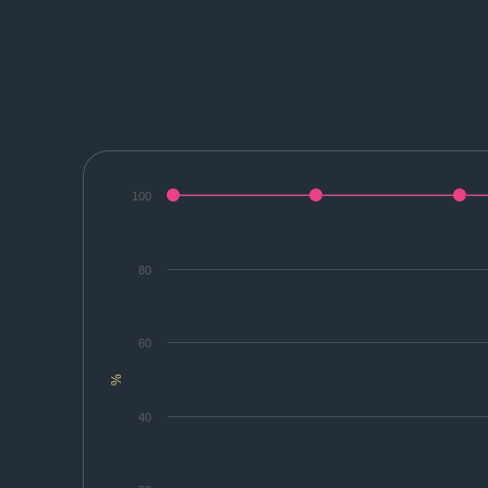
100
80
60
%
40