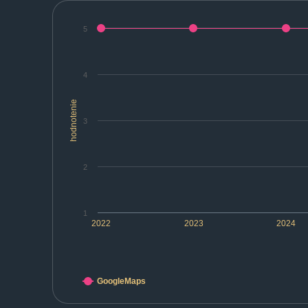
5
4
hodnotenie
3
2
1
2022
2023
2024
GoogleMaps