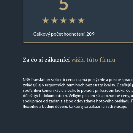
5
Celkový počet hodnotení: 289
Za čo si zákazníci
vážia túto firmu
NRV Translation si klienti cenia najmä pre rýchle a presné sprac
zvládajú aj v urgentných termínoch bez straty kvality. Oceňujú 
spoľahlivú komunikáciu a ochotu poradiť pri každom kroku, čo pr
dôležitých dokumentoch. Veľkým plusom sú aj rozumné ceny, ú
spolupráce od zadania až po odovzdanie hotového prekladu. F
flexibilne a buduje dôveru, ku ktorej sa zákazníci radi vracajú.