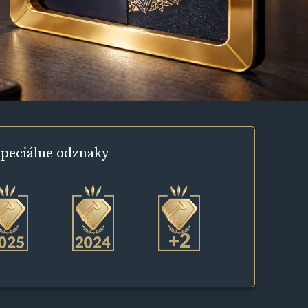
peciálne
odznaky
+2