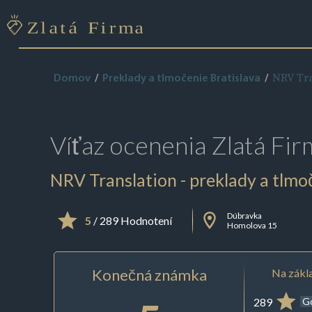
NRV Tra
Domov
Preklady a tlmočenie Bratislava
Víťaz ocenenia
Zlatá Fir
NRV Translation - preklady a tlmo
Dúbravka
5
/ 289 Hodnotení
Homolova 15
Konečná známka
Na zákla
289
G