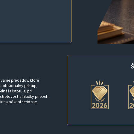
Š
ovanie prekladov, ktoré
profesionálny prístup,
ináša istotu aj pri
stretovosť a hladký priebeh
irma pôsobí seriózne,