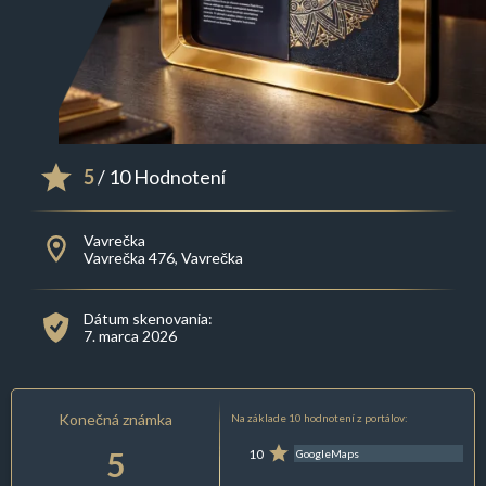
5
/ 10 Hodnotení
Vavrečka
Vavrečka 476, Vavrečka
Dátum skenovania:
7. marca 2026
Konečná známka
Na základe 10 hodnotení z portálov:
5
10
GoogleMaps