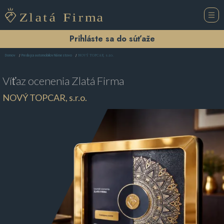
Prihláste sa do súťaže
NOVÝ TOPCAR, s.r.o.
Domov
Predajca automobilov Námestovo
Víťaz ocenenia
Zlatá Firma
NOVÝ TOPCAR, s.r.o.