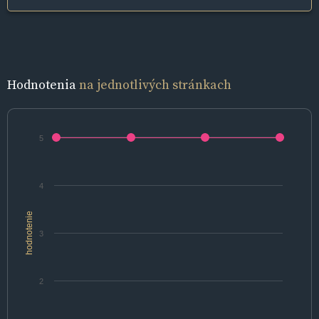
Hodnotenia
na jednotlivých stránkach
5
4
hodnotenie
3
2