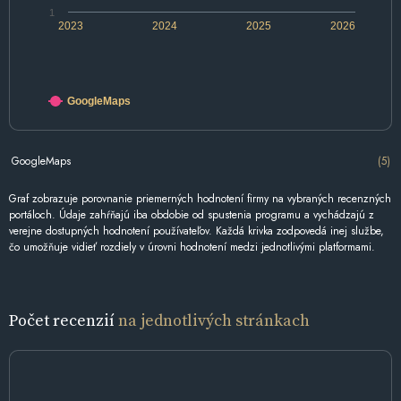
1
2023
2024
2025
2026
GoogleMaps
GoogleMaps
(5)
Graf zobrazuje porovnanie priemerných hodnotení firmy na vybraných recenzných
portáloch. Údaje zahŕňajú iba obdobie od spustenia programu a vychádzajú z
verejne dostupných hodnotení používateľov. Každá krivka zodpovedá inej službe,
čo umožňuje vidieť rozdiely v úrovni hodnotení medzi jednotlivými platformami.
Počet recenzií
na jednotlivých stránkach