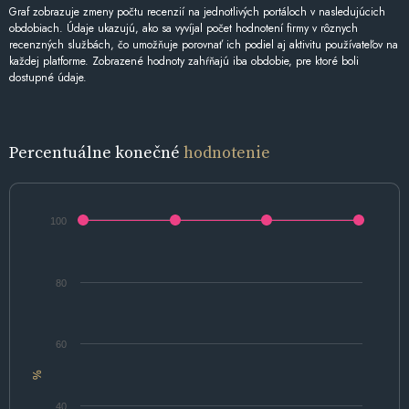
Graf zobrazuje zmeny počtu recenzií na jednotlivých portáloch v nasledujúcich
obdobiach. Údaje ukazujú, ako sa vyvíjal počet hodnotení firmy v rôznych
recenzných službách, čo umožňuje porovnať ich podiel aj aktivitu používateľov na
každej platforme. Zobrazené hodnoty zahŕňajú iba obdobie, pre ktoré boli
dostupné údaje.
Percentuálne konečné
hodnotenie
100
80
60
%
40