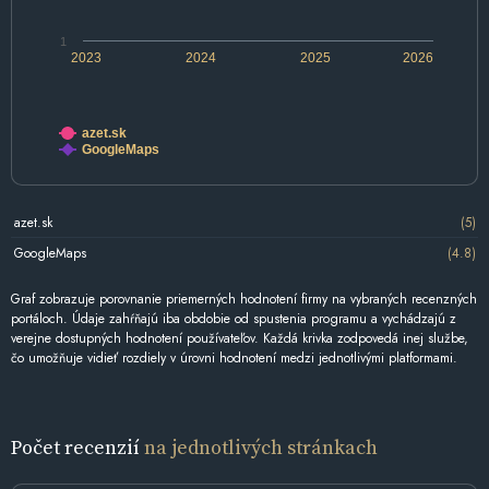
1
2023
2024
2025
2026
azet.sk
GoogleMaps
azet.sk
(5)
GoogleMaps
(4.8)
Graf zobrazuje porovnanie priemerných hodnotení firmy na vybraných recenzných
portáloch. Údaje zahŕňajú iba obdobie od spustenia programu a vychádzajú z
verejne dostupných hodnotení používateľov. Každá krivka zodpovedá inej službe,
čo umožňuje vidieť rozdiely v úrovni hodnotení medzi jednotlivými platformami.
Počet recenzií
na jednotlivých stránkach