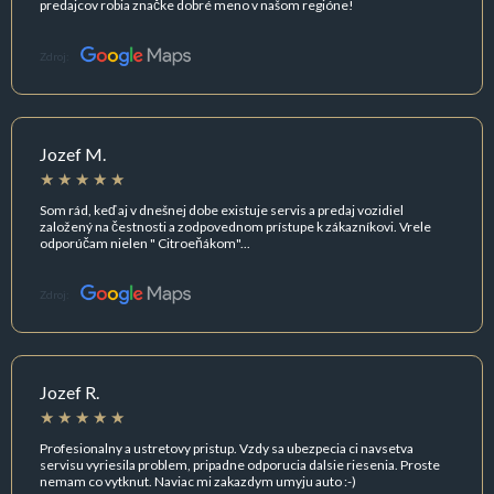
predajcov robia značke dobré meno v našom regióne!
Zdroj:
Jozef M.
Som rád, keď aj v dnešnej dobe existuje servis a predaj vozidiel
založený na čestnosti a zodpovednom prístupe k zákazníkovi. Vrele
odporúčam nielen " Citroeňákom"...
Zdroj:
Jozef R.
Profesionalny a ustretovy pristup. Vzdy sa ubezpecia ci navsetva
servisu vyriesila problem, pripadne odporucia dalsie riesenia. Proste
nemam co vytknut. Naviac mi zakazdym umyju auto :-)