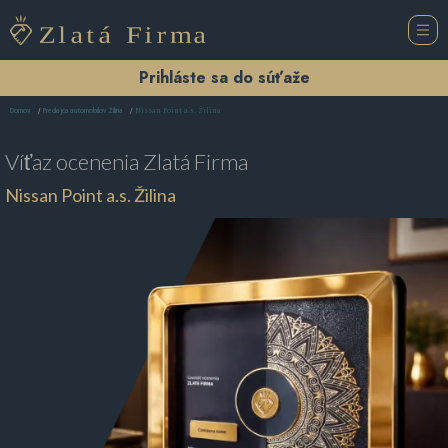
Prihláste sa do súťaže
Nissan Point a.s. Žilina
Domov
Predajca automobilov Žilina
Víťaz ocenenia
Zlatá Firma
Nissan Point a.s. Žilina