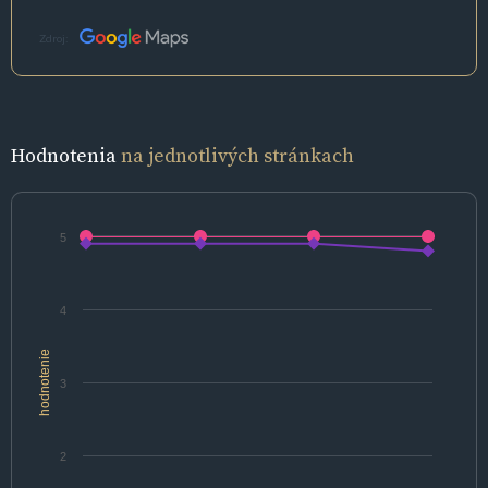
Zdroj:
Hodnotenia
na jednotlivých stránkach
5
4
hodnotenie
3
2