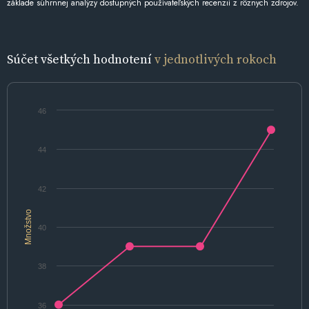
základe súhrnnej analýzy dostupných používateľských recenzií z rôznych zdrojov.
Súčet všetkých hodnotení
v jednotlivých rokoch
46
44
42
Množstvo
40
38
36