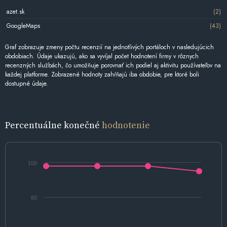
azet.sk
(2)
GoogleMaps
(43)
Graf zobrazuje zmeny počtu recenzií na jednotlivých portáloch v nasledujúcich
obdobiach. Údaje ukazujú, ako sa vyvíjal počet hodnotení firmy v rôznych
recenzných službách, čo umožňuje porovnať ich podiel aj aktivitu používateľov na
každej platforme. Zobrazené hodnoty zahŕňajú iba obdobie, pre ktoré boli
dostupné údaje.
Percentuálne konečné
hodnotenie
100
80