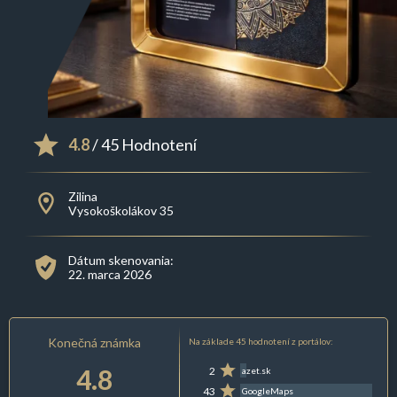
4.8
/ 45 Hodnotení
Zilina
Vysokoškolákov 35
Dátum skenovania:
22. marca 2026
Konečná známka
Na základe 45 hodnotení z portálov:
4.8
2
azet.sk
43
GoogleMaps