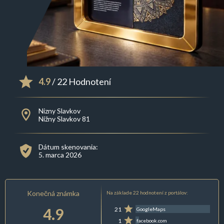
4.9
/ 22 Hodnotení
Nizny Slavkov
Nižny Slavkov 81
Dátum skenovania:
5. marca 2026
Konečná známka
Na základe 22 hodnotení z portálov:
4.9
21
GoogleMaps
1
facebook.com