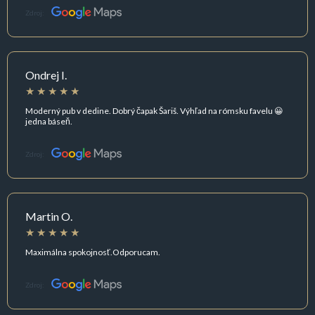
Zdroj:
Ondrej I.
Moderný pub v dedine. Dobrý čapak Šariš. Výhľad na rómsku favelu 😀
jedna báseň.
Zdroj:
Martin O.
Maximálna spokojnosť.Odporucam.
Zdroj: