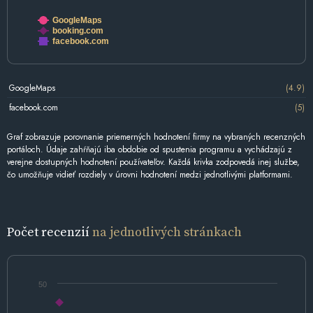
GoogleMaps
booking.com
facebook.com
GoogleMaps
(4.9)
facebook.com
(5)
Graf zobrazuje porovnanie priemerných hodnotení firmy na vybraných recenzných
portáloch. Údaje zahŕňajú iba obdobie od spustenia programu a vychádzajú z
verejne dostupných hodnotení používateľov. Každá krivka zodpovedá inej službe,
čo umožňuje vidieť rozdiely v úrovni hodnotení medzi jednotlivými platformami.
Počet recenzií
na jednotlivých stránkach
50