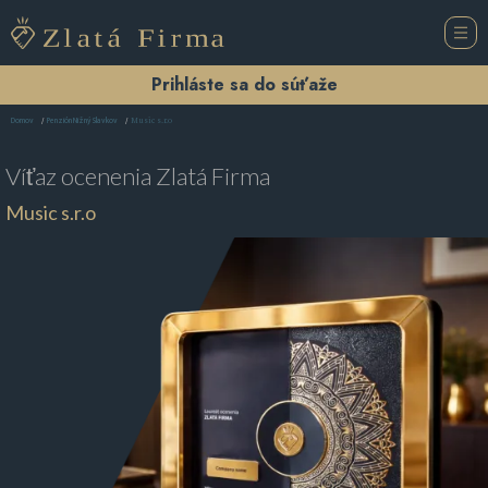
Prihláste sa do súťaže
Music s.r.o
Domov
Penzión Nižný Slavkov
Víťaz ocenenia
Zlatá Firma
Music s.r.o