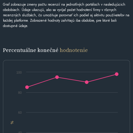
Graf zobrazuje zmeny počtu recenzií na jednotlivých portáloch v nasledujúcich
obdobiach. Údaje ukazujú, ako sa vyvíjal počet hodnotení firmy v rôznych
recenzných službách, čo umožňuje porovnať ich podiel aj aktivitu používateľov na
každej platforme. Zobrazené hodnoty zahŕňajú iba obdobie, pre ktoré boli
dostupné údaje.
Percentuálne konečné
hodnotenie
100
80
60
%
40