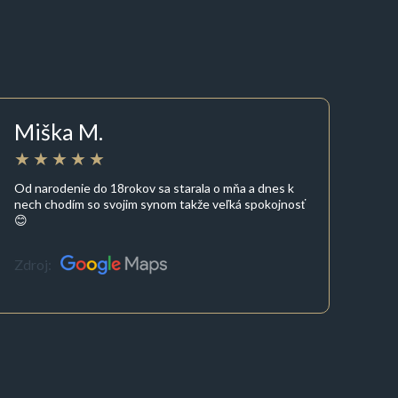
Miška M.
Od narodenie do 18rokov sa starala o mňa a dnes k
nech chodím so svojim synom takže veľká spokojnosť
😊
Zdroj: