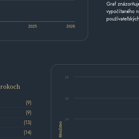
Graf znázorňuj
vypočítaného n
používateľských
2025
2026
18
 rokoch
16
(9)
(9)
14
(13)
Množstvo
(14)