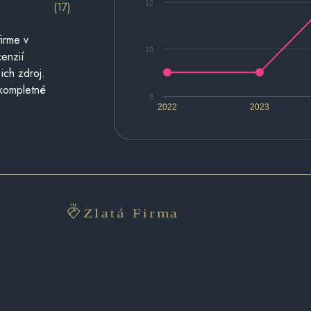
12
(17)
irme v
10
cenzií
ich zdroj.
 kompletné
8
2022
2023