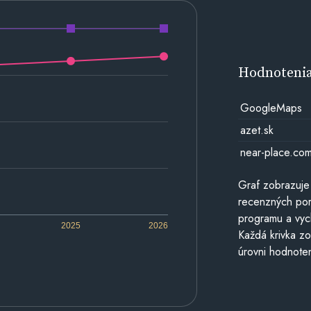
Hodnoteni
GoogleMaps
azet.sk
near-place.co
Graf zobrazuje
recenzných por
programu a vyc
2025
2026
Každá krivka zo
úrovni hodnoten