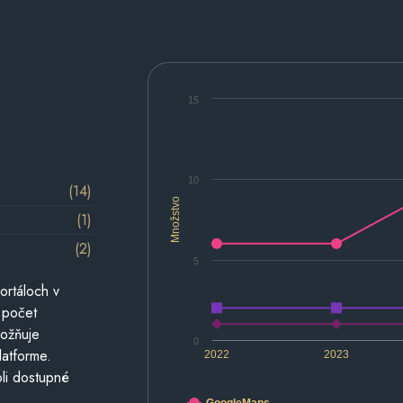
15
10
(14)
Množstvo
(1)
(2)
5
ortáloch v
 počet
možňuje
0
latforme.
2022
2023
li dostupné