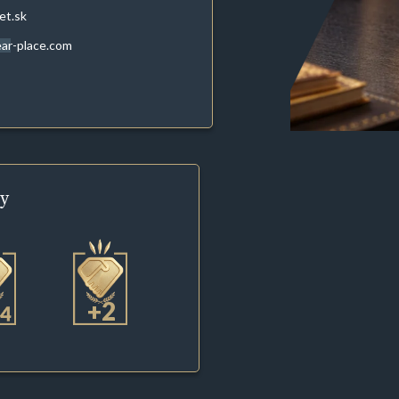
et.sk
ar-place.com
y
+2