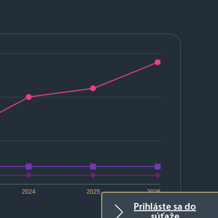
2024
2025
2026
Prihláste sa do
súťaže