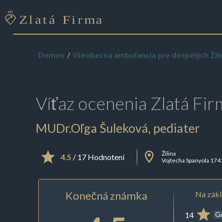
Domov
Všeobecná ambulancia pre dospelých Žil
Víťaz ocenenia
Zlatá Fir
MUDr.Oľga Šuleková, pediater
Žilina
4.5
/ 17 Hodnotení
Vojtecha Spanyola 174
Konečná známka
Na zákl
14
G