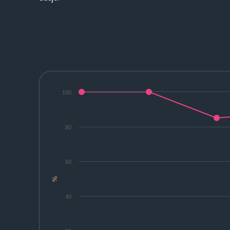
100
80
60
%
40