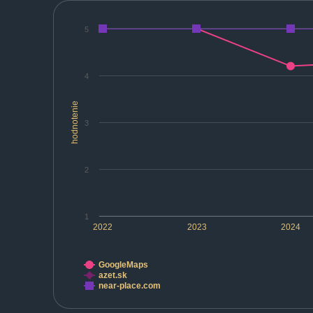
5
4
hodnotenie
3
2
1
2022
2023
2024
GoogleMaps
azet.sk
near-place.com