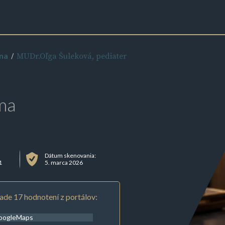
MUDr.Oľga Šuleková, pediater
ina
ma
Dátum skenovania:
1
5. marca 2026
ade 17 hodnotení z portálov:
oogleMaps