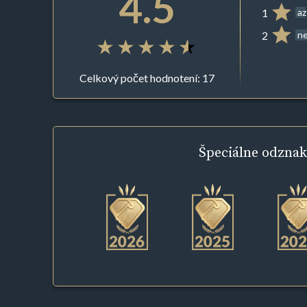
4.5
1
az
2
ne
Celkový počet hodnotení: 17
Špeciálne
odznak