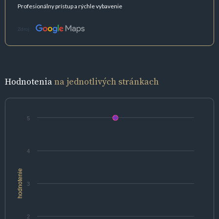
Profesionálny prístup a rýchle vybavenie
Zdroj:
Hodnotenia
na jednotlivých stránkach
5
4
hodnotenie
3
2