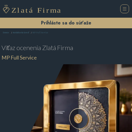
Prihláste sa do súťaže
MP Full Service
Domov
Autolakovňa Sereď
Víťaz ocenenia
Zlatá Firma
MP Full Service