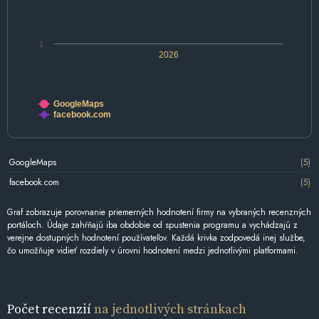
1
2026
GoogleMaps
facebook.com
GoogleMaps
(5)
facebook.com
(5)
Graf zobrazuje porovnanie priemerných hodnotení firmy na vybraných recenzných
portáloch. Údaje zahŕňajú iba obdobie od spustenia programu a vychádzajú z
verejne dostupných hodnotení používateľov. Každá krivka zodpovedá inej službe,
čo umožňuje vidieť rozdiely v úrovni hodnotení medzi jednotlivými platformami.
Počet recenzií
na jednotlivých stránkach