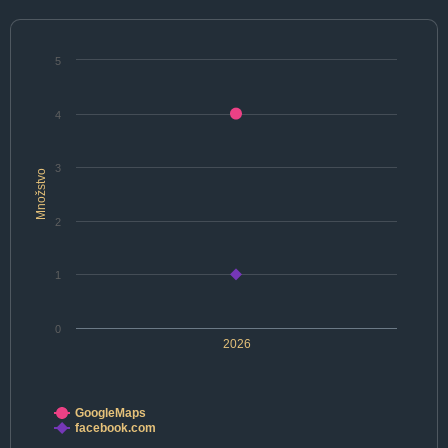
5
4
3
Množstvo
2
1
0
2026
GoogleMaps
facebook.com