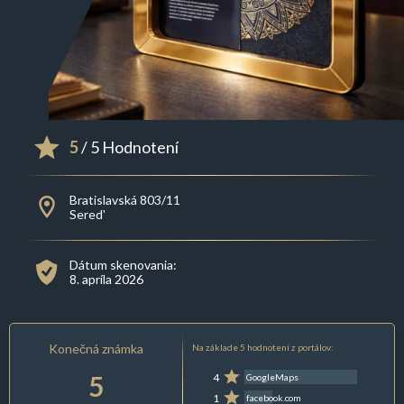
5
/ 5 Hodnotení
Bratislavská 803/11
Sered'
Dátum skenovania:
8. apríla 2026
Konečná známka
Na základe 5 hodnotení z portálov:
5
4
GoogleMaps
1
facebook.com