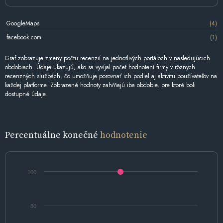
GoogleMaps
(4)
facebook.com
(1)
Graf zobrazuje zmeny počtu recenzií na jednotlivých portáloch v nasledujúcich
obdobiach. Údaje ukazujú, ako sa vyvíjal počet hodnotení firmy v rôznych
recenzných službách, čo umožňuje porovnať ich podiel aj aktivitu používateľov na
každej platforme. Zobrazené hodnoty zahŕňajú iba obdobie, pre ktoré boli
dostupné údaje.
Percentuálne konečné
hodnotenie
100
80