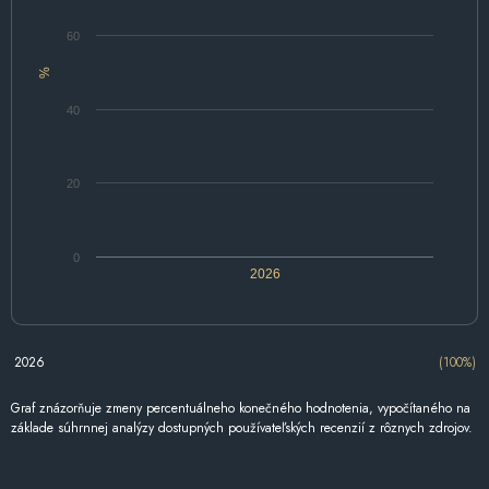
60
%
40
20
0
2026
2026
(100%)
Graf znázorňuje zmeny percentuálneho konečného hodnotenia, vypočítaného na
základe súhrnnej analýzy dostupných používateľských recenzií z rôznych zdrojov.