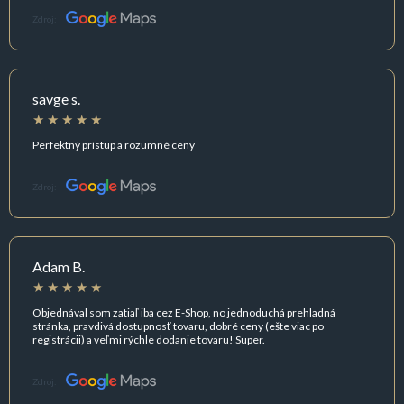
Zdroj:
savge s.
Perfektný prístup a rozumné ceny
Zdroj:
Adam B.
Objednával som zatiaľ iba cez E-Shop, no jednoduchá prehladná
stránka, pravdivá dostupnosť tovaru, dobré ceny (ešte viac po
registrácii) a veľmi rýchle dodanie tovaru! Super.
Zdroj: