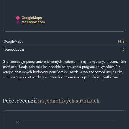
GoogleMaps
facebook.com
GoogleMaps
(4.8)
facebook.com
(5)
Graf zobrazuje porovnanie priemerných hodnotení firmy na vybraných recenzných
portáloch. Údaje zahŕňajú iba obdobie od spustenia programu a vychádzajú z
verejne dostupných hodnotení používateľov. Každá krivka zodpovedá inej službe,
čo umožňuje vidieť rozdiely v úrovni hodnotení medzi jednotlivými platformami.
Počet recenzií
na jednotlivých stránkach
80