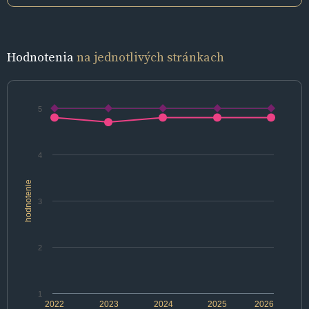
Hodnotenia
na jednotlivých stránkach
5
4
hodnotenie
3
2
1
2022
2023
2024
2025
2026