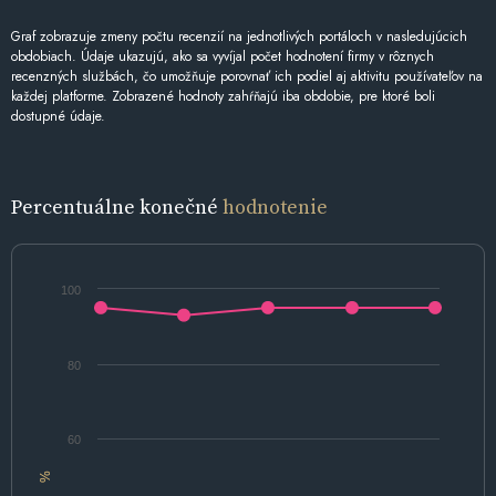
Graf zobrazuje zmeny počtu recenzií na jednotlivých portáloch v nasledujúcich
obdobiach. Údaje ukazujú, ako sa vyvíjal počet hodnotení firmy v rôznych
recenzných službách, čo umožňuje porovnať ich podiel aj aktivitu používateľov na
každej platforme. Zobrazené hodnoty zahŕňajú iba obdobie, pre ktoré boli
dostupné údaje.
Percentuálne konečné
hodnotenie
100
80
60
%