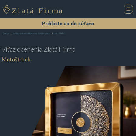
Prihláste sa do súťaže
Motoštrbek
Domov
Predajca automobilov Považská Bystrica
Víťaz ocenenia
Zlatá Firma
Motoštrbek