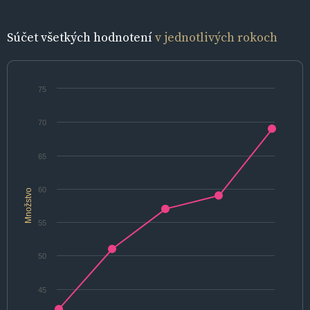
Súčet všetkých hodnotení
v jednotlivých rokoch
75
70
65
60
Množstvo
55
50
45