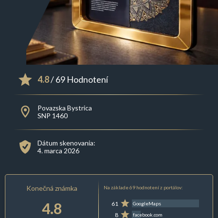
4.8
/ 69 Hodnotení
Povazska Bystrica
SNP 1460
Dátum skenovania:
4. marca 2026
Konečná známka
Na základe 69 hodnotení z portálov:
4.8
61
GoogleMaps
8
facebook.com