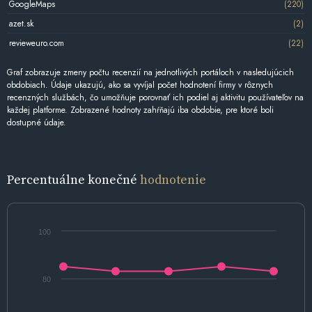
GoogleMaps
(220)
azet.sk
(2)
revieweuro.com
(22)
Graf zobrazuje zmeny počtu recenzií na jednotlivých portáloch v nasledujúcich
obdobiach. Údaje ukazujú, ako sa vyvíjal počet hodnotení firmy v rôznych
recenzných službách, čo umožňuje porovnať ich podiel aj aktivitu používateľov na
každej platforme. Zobrazené hodnoty zahŕňajú iba obdobie, pre ktoré boli
dostupné údaje.
Percentuálne konečné
hodnotenie
100
80