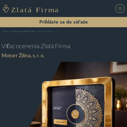
Prihláste sa do súťaže
Motorr Žilina, s. r. o.
Domov
Predajca automobilov Žilina
Víťaz ocenenia
Zlatá Firma
Motorr Žilina, s. r. o.