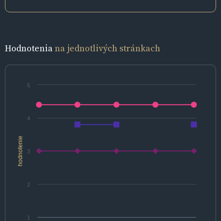
Hodnotenia
na jednotlivých stránkach
5
4
hodnotenie
3
2
1