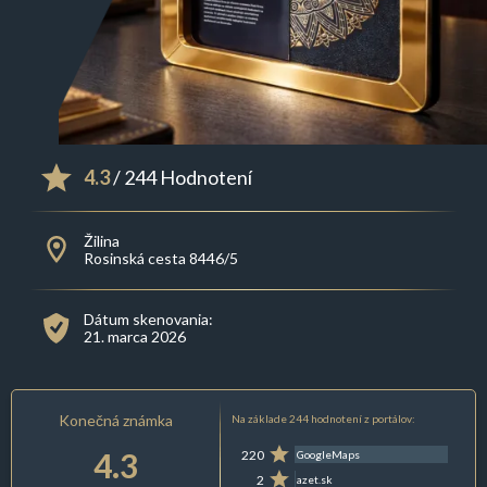
4.3
/ 244 Hodnotení
Žilina
Rosinská cesta 8446/5
Dátum skenovania:
21. marca 2026
Konečná známka
Na základe 244 hodnotení z portálov:
4.3
220
GoogleMaps
2
azet.sk