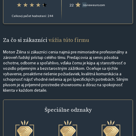
22
revieweuro.com
Celkový počet hodnotení: 244
Za čo si zákazníci
vážia túto firmu
Motorr Žilina si zákazníci cenia najmä pre mimoriadne profesionálny a
zároveň ľudský prístup celého tímu. Predajcovia aj servis pôsobia
ochotne, odborne a spoľahlivo, vďaka čomu je kúpa aj starostlivosť o
vozidlo príjemným a bezstarostným zážitkom. Oceňuje sa rýchle
vybavenie, proaktívne riešenie požiadaviek, kvalitná komunikácia a
schopnosť nájsť vhodné riešenia aj pri špecifických potrebách. Silným
plusom je aj príjemné prostredie showroomu a dôraz na spokojnosť
klienta v každom detaile.
Špeciálne
odznaky