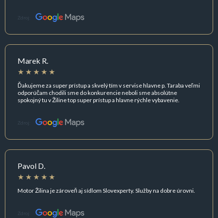
Zdroj:
Marek R.
Ďakujeme za super prístup a skvelý tím v servise hlavne p. Taraba veľmi
odporúčam chodili sme do konkurencie neboli sme absolútne
spokojný tu v Žiline top super prístup a hlavne rýchle vybavenie.
Zdroj:
Pavol D.
Motor Žilina je zároveň aj sídlom Slovexperty. Služby na dobre úrovni.
Zdroj: