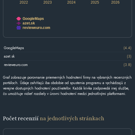
2022
2023
2024
2025
2026
GoogleMaps
azet.sk
revieweuro.com
GoogleMaps
(4.4)
azet.sk
(3)
revieweuro.com
(3.8)
Graf zobrazuje porovnanie priemerných hodnotení firmy na vybraných recenzných
portáloch. Údaje zahŕňajú iba obdobie od spustenia programu a vychádzajú z
verejne dostupných hodnotení používateľov. Každá krivka zodpovedá inej službe,
čo umožňuje vidieť rozdiely v úrovni hodnotení medzi jednotlivými platformami.
Počet recenzií
na jednotlivých stránkach