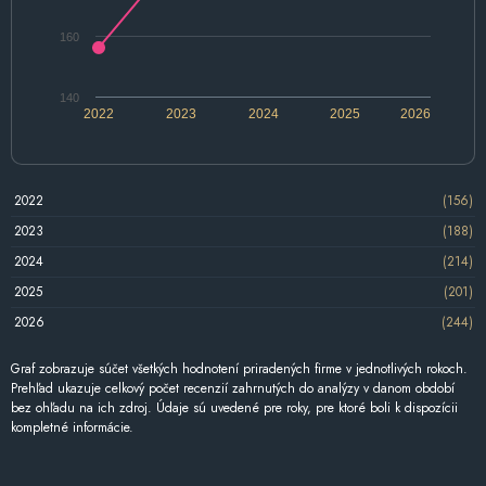
160
140
2022
2023
2024
2025
2026
2022
(156)
2023
(188)
2024
(214)
2025
(201)
2026
(244)
Graf zobrazuje súčet všetkých hodnotení priradených firme v jednotlivých rokoch.
Prehľad ukazuje celkový počet recenzií zahrnutých do analýzy v danom období
bez ohľadu na ich zdroj. Údaje sú uvedené pre roky, pre ktoré boli k dispozícii
kompletné informácie.