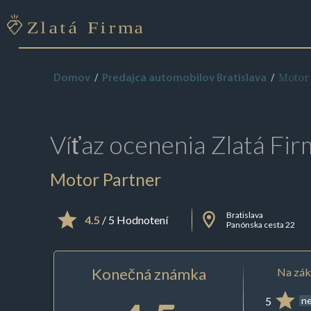
Motor
Domov
Predajca automobilov Bratislava
Víťaz ocenenia
Zlatá Fir
Motor Partner
Bratislava
4.5
/ 5 Hodnotení
Panónska cesta 22
Konečná známka
Na zák
5
ne