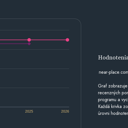
Hodnoteni
near-place.co
Graf zobrazuje
recenzných por
programu a vyc
Každá krivka zo
2025
2026
úrovni hodnoten