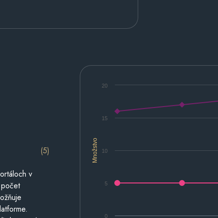
20
15
Množstvo
(5)
10
ortáloch v
 počet
5
možňuje
latforme.
0