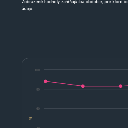
Zobrazené hodnoty zahŕňajú iba obdobie, pre ktoré bo
údaje.
100
80
60
%