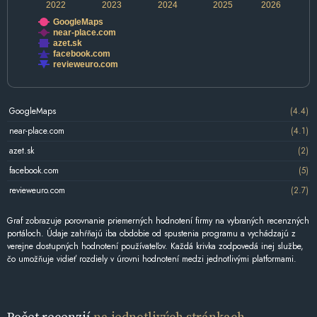
2022
2023
2024
2025
2026
GoogleMaps
near-place.com
azet.sk
facebook.com
revieweuro.com
GoogleMaps
(4.4)
near-place.com
(4.1)
azet.sk
(2)
facebook.com
(5)
revieweuro.com
(2.7)
Graf zobrazuje porovnanie priemerných hodnotení firmy na vybraných recenzných
portáloch. Údaje zahŕňajú iba obdobie od spustenia programu a vychádzajú z
verejne dostupných hodnotení používateľov. Každá krivka zodpovedá inej službe,
čo umožňuje vidieť rozdiely v úrovni hodnotení medzi jednotlivými platformami.
Počet recenzií
na jednotlivých stránkach