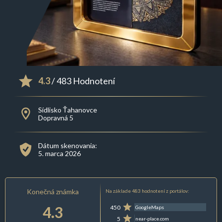
4.3
/ 483 Hodnotení
Sídlisko Ťahanovce
Dopravná 5
Dátum skenovania:
5. marca 2026
Konečná známka
Na základe 483 hodnotení z portálov:
4.3
450
GoogleMaps
5
near-place.com