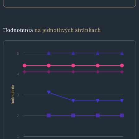
Hodnotenia
na jednotlivých stránkach
5
4
hodnotenie
3
2
1