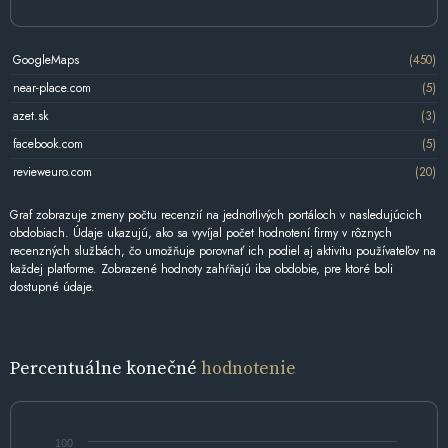
GoogleMaps
(450)
near-place.com
(5)
azet.sk
(3)
facebook.com
(5)
revieweuro.com
(20)
Graf zobrazuje zmeny počtu recenzií na jednotlivých portáloch v nasledujúcich
obdobiach. Údaje ukazujú, ako sa vyvíjal počet hodnotení firmy v rôznych
recenzných službách, čo umožňuje porovnať ich podiel aj aktivitu používateľov na
každej platforme. Zobrazené hodnoty zahŕňajú iba obdobie, pre ktoré boli
dostupné údaje.
Percentuálne konečné
hodnotenie
100