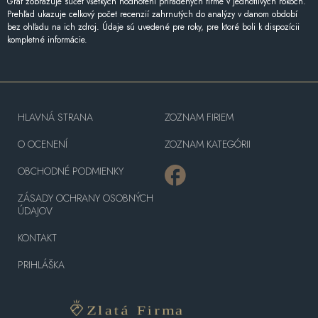
Graf zobrazuje súčet všetkých hodnotení priradených firme v jednotlivých rokoch.
Prehľad ukazuje celkový počet recenzií zahrnutých do analýzy v danom období
bez ohľadu na ich zdroj. Údaje sú uvedené pre roky, pre ktoré boli k dispozícii
kompletné informácie.
HLAVNÁ STRANA
ZOZNAM FIRIEM
O OCENENÍ
ZOZNAM KATEGÓRII
OBCHODNÉ PODMIENKY
ZÁSADY OCHRANY OSOBNÝCH
ÚDAJOV
KONTAKT
PRIHLÁŠKA