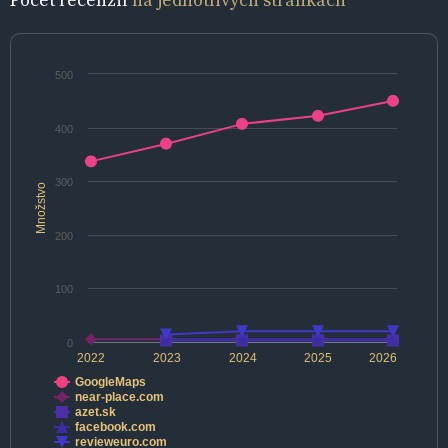
500
400
300
Množstvo
200
100
0
2022
2023
2024
2025
2026
GoogleMaps
near-place.com
azet.sk
facebook.com
revieweuro.com