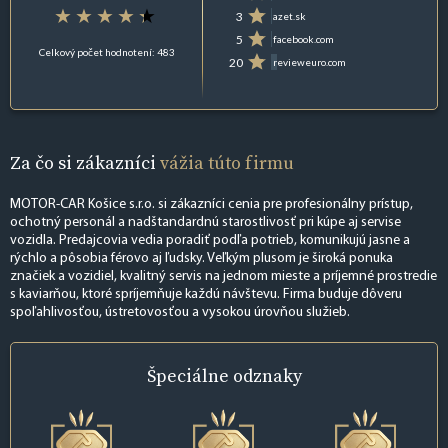
3
azet.sk
5
facebook.com
Celkový počet hodnotení: 483
20
revieweuro.com
Za čo si zákazníci
vážia túto firmu
MOTOR-CAR Košice s.r.o. si zákazníci cenia pre profesionálny prístup,
ochotný personál a nadštandardnú starostlivosť pri kúpe aj servise
vozidla. Predajcovia vedia poradiť podľa potrieb, komunikujú jasne a
rýchlo a pôsobia férovo aj ľudsky. Veľkým plusom je široká ponuka
značiek a vozidiel, kvalitný servis na jednom mieste a príjemné prostredie
s kaviarňou, ktoré spríjemňuje každú návštevu. Firma buduje dôveru
spoľahlivosťou, ústretovosťou a vysokou úrovňou služieb.
Špeciálne
odznaky