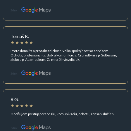
Zdroj:
Tomáš K.
Profesionalita a prozakaznickost. Velka spokojnost so servisom.
Ochota, profesionalita, dobra komunikacia. Ci predtym s p. Soltesom,
alebo s p. Adamcekom. Za mna 5 hviezdiciek.
Zdroj:
R G.
Oceňujem prístup personálu, komunikáciu, ochotu, rozsah služieb.
Zdroj: