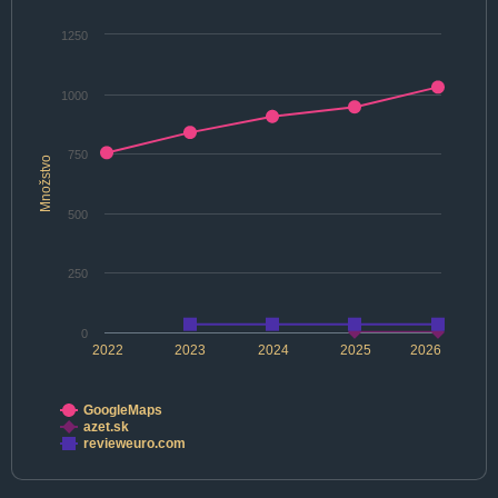
1250
1000
750
Množstvo
500
250
0
2022
2023
2024
2025
2026
GoogleMaps
azet.sk
revieweuro.com