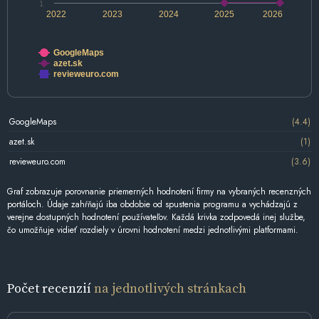
1
2022
2023
2024
2025
2026
GoogleMaps
azet.sk
revieweuro.com
GoogleMaps
(4.4)
azet.sk
(1)
revieweuro.com
(3.6)
Graf zobrazuje porovnanie priemerných hodnotení firmy na vybraných recenzných
portáloch. Údaje zahŕňajú iba obdobie od spustenia programu a vychádzajú z
verejne dostupných hodnotení používateľov. Každá krivka zodpovedá inej službe,
čo umožňuje vidieť rozdiely v úrovni hodnotení medzi jednotlivými platformami.
Počet recenzií
na jednotlivých stránkach