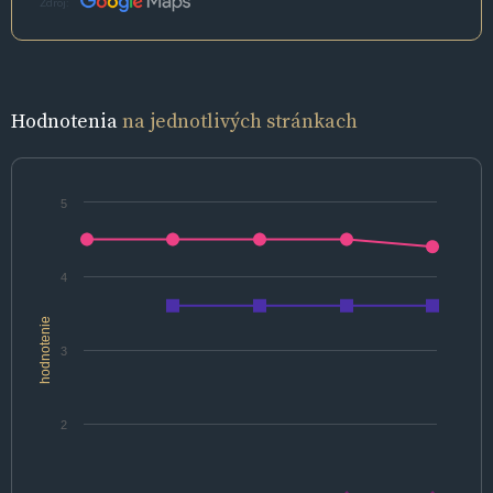
Zdroj:
Hodnotenia
na jednotlivých stránkach
5
4
hodnotenie
3
2