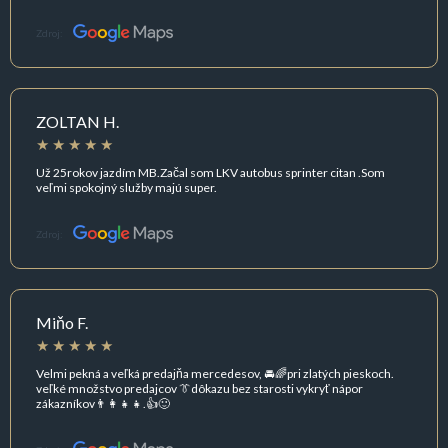
Zdroj:
ZOLTAN H.
Už 25rokov jazdím MB.Začal som LKV autobus sprinter citan .Som
veľmi spokojný služby majú super.
Zdroj:
Miňo F.
Velmi pekná a veľká predajňa mercedesov, 🚘🌈pri zlatých pieskoch.
veľké množstvo predajcov 👔dôkazu bez starosti vykryť nápor
zákazníkov👨‍👩‍👧‍👧.👍🙂