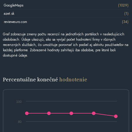
GoogleMaps
(1029)
azet.sk
(1)
revieweuro.com
(34)
Graf zobrazuje zmeny počtu recenzií na jednotlivých portáloch v nasledujúcich
obdobiach. Údaje ukazujú, ako sa vyvíjal počet hodnotení firmy v rôznych
recenzných službách, čo umožňuje porovnať ich podiel aj aktivitu používateľov na
každej platforme. Zobrazené hodnoty zahŕňajú iba obdobie, pre ktoré boli
dostupné údaje.
Percentuálne konečné
hodnotenie
100
80