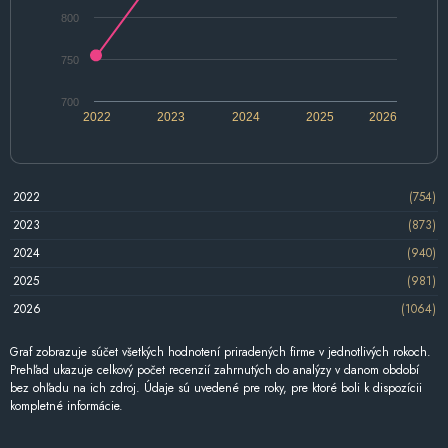
800
750
700
2022
2023
2024
2025
2026
2022
(754)
2023
(873)
2024
(940)
2025
(981)
2026
(1064)
Graf zobrazuje súčet všetkých hodnotení priradených firme v jednotlivých rokoch.
Prehľad ukazuje celkový počet recenzií zahrnutých do analýzy v danom období
bez ohľadu na ich zdroj. Údaje sú uvedené pre roky, pre ktoré boli k dispozícii
kompletné informácie.