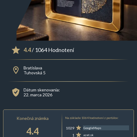
4.4
/ 1064 Hodnotení
Bratislava
Tuhovská 5
Dátum skenovania:
22. marca 2026
Konečná známka
Na základe 1064 hodnotení z portálov:
4.4
1029
GoogleMaps
1
azet.sk