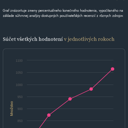
Graf znázorňuje zmeny percentuálneho konečného hodnotenia, vypočítaného na
základe súhrnnej analýzy dostupných používateľských recenzií z rôznych zdrojov.
Súčet všetkých hodnotení
v jednotlivých rokoch
1100
1050
1000
950
Množstvo
900
850