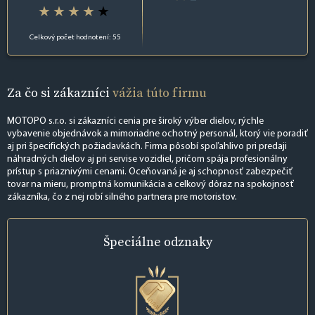
Celkový počet hodnotení: 55
Za čo si zákazníci
vážia túto firmu
MOTOPO s.r.o. si zákazníci cenia pre široký výber dielov, rýchle
vybavenie objednávok a mimoriadne ochotný personál, ktorý vie poradiť
aj pri špecifických požiadavkách. Firma pôsobí spoľahlivo pri predaji
náhradných dielov aj pri servise vozidiel, pričom spája profesionálny
prístup s priaznivými cenami. Oceňovaná je aj schopnosť zabezpečiť
tovar na mieru, promptná komunikácia a celkový dôraz na spokojnosť
zákazníka, čo z nej robí silného partnera pre motoristov.
Špeciálne
odznaky