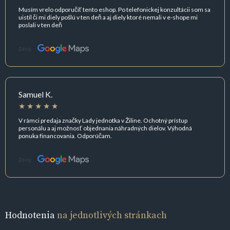
Musím vrelo odporučiť tento eshop. Po telefonickej konzultácii som sa
uistil či mi diely pošlú v ten deň a aj diely ktoré nemali v e-shope mi
poslali v ten deň
Zdroj:
Samuel K.
V rámci predaja značky Lady jednotka v Žiline. Ochotný prístup
personálu a aj možnosť objednania náhradných dielov. Výhodná
ponuka financovania. Odporúčam.
Zdroj:
Hodnotenia
na jednotlivých stránkach