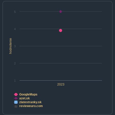
5
4
hodnotenie
3
2
1
2023
GoogleMaps
azet.sk
zlatestranky.sk
revieweuro.com