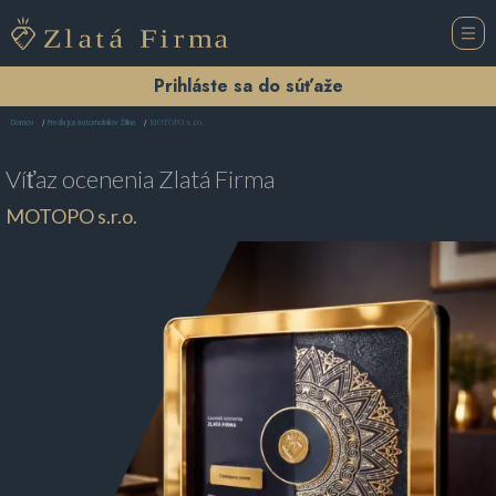
Prihláste sa do súťaže
MOTOPO s.r.o.
Domov
Predajca automobilov Žilina
Víťaz ocenenia
Zlatá Firma
MOTOPO s.r.o.