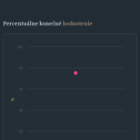
Percentuálne konečné
hodnotenie
100
80
60
%
40
20