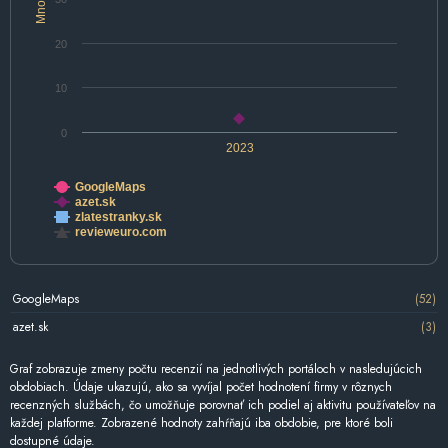
20
10
0
2023
GoogleMaps
azet.sk
zlatestranky.sk
revieweuro.com
GoogleMaps
(52)
azet.sk
(3)
Graf zobrazuje zmeny počtu recenzií na jednotlivých portáloch v nasledujúcich
obdobiach. Údaje ukazujú, ako sa vyvíjal počet hodnotení firmy v rôznych
recenzných službách, čo umožňuje porovnať ich podiel aj aktivitu používateľov na
každej platforme. Zobrazené hodnoty zahŕňajú iba obdobie, pre ktoré boli
dostupné údaje.