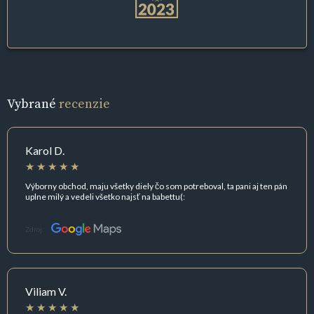
Vybrané
recenzie
Karol D.
Výborny obchod, maju všetky diely čo som potreboval, ta pani aj ten pán
uplne milý a vedeli všetko najsť na babettu(:
Zdroj:
Viliam V.