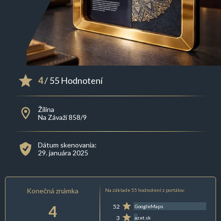
4
/ 55 Hodnotení
Žilina
Na Závaží 858/9
Dátum skenovania:
29. januára 2025
Konečná známka
Na základe 55 hodnotení z portálov:
4
52
GoogleMaps
3
azet.sk