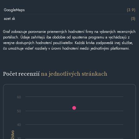
GoogleMaps
(3.9)
azet.sk
(5)
Graf zobrazuje porovnanie priemerných hodnotení firmy na vybraných recenzných
portáloch. Údaje zahŕňajú iba obdobie od spustenia programu a vychádzajú z
verejne dostupných hodnotení používateľov. Každá krivka zodpovedá inej službe,
čo umožňuje vidieť rozdiely v úrovni hodnotení medzi jednotlivými platformami.
Počet recenzií
na jednotlivých stránkach
60
50
40
Množstvo
30