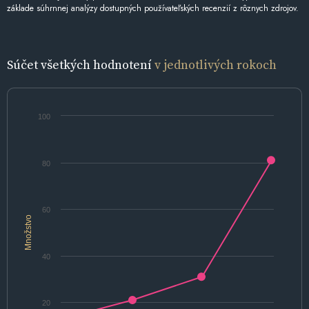
základe súhrnnej analýzy dostupných používateľských recenzií z rôznych zdrojov.
Súčet všetkých hodnotení
v jednotlivých rokoch
100
80
60
Množstvo
40
20