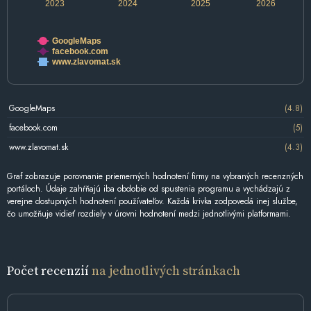
2023
2024
2025
2026
GoogleMaps
facebook.com
www.zlavomat.sk
GoogleMaps
(4.8)
facebook.com
(5)
www.zlavomat.sk
(4.3)
Graf zobrazuje porovnanie priemerných hodnotení firmy na vybraných recenzných
portáloch. Údaje zahŕňajú iba obdobie od spustenia programu a vychádzajú z
verejne dostupných hodnotení používateľov. Každá krivka zodpovedá inej službe,
čo umožňuje vidieť rozdiely v úrovni hodnotení medzi jednotlivými platformami.
Počet recenzií
na jednotlivých stránkach