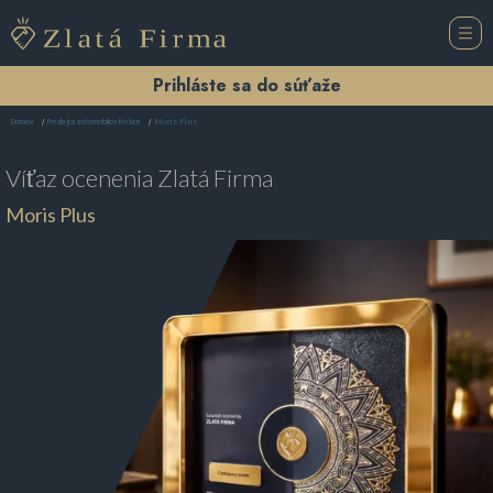
Prihláste sa do súťaže
Moris Plus
Domov
Predajca automobilov Košice
Víťaz ocenenia
Zlatá Firma
Moris Plus