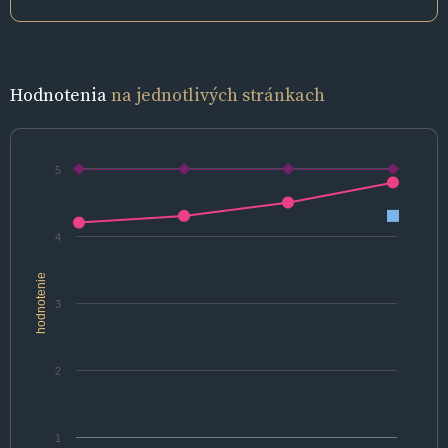
Hodnotenia
na jednotlivých stránkach
5
4
hodnotenie
3
2
1