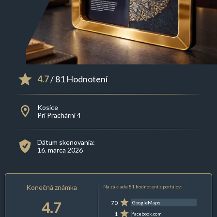
4.7
/ 81 Hodnotení
Kosice
Pri Prachárni 4
Dátum skenovania:
16. marca 2026
Konečná známka
Na základe 81 hodnotení z portálov:
4.7
70
GoogleMaps
1
facebook.com