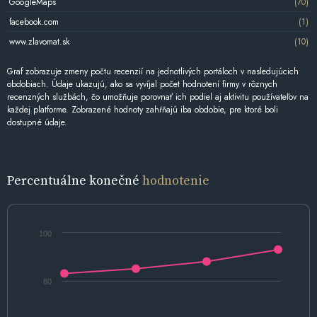
GoogleMaps
(70)
facebook.com
(1)
www.zlavomat.sk
(10)
Graf zobrazuje zmeny počtu recenzií na jednotlivých portáloch v nasledujúcich
obdobiach. Údaje ukazujú, ako sa vyvíjal počet hodnotení firmy v rôznych
recenzných službách, čo umožňuje porovnať ich podiel aj aktivitu používateľov na
každej platforme. Zobrazené hodnoty zahŕňajú iba obdobie, pre ktoré boli
dostupné údaje.
Percentuálne konečné
hodnotenie
100
80