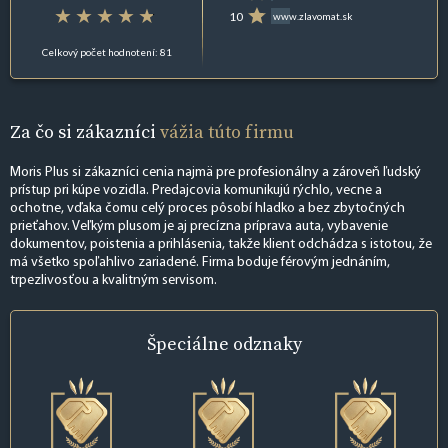
10
www.zlavomat.sk
Celkový počet hodnotení: 81
Za čo si zákazníci
vážia túto firmu
Moris Plus si zákazníci cenia najmä pre profesionálny a zároveň ľudský
prístup pri kúpe vozidla. Predajcovia komunikujú rýchlo, vecne a
ochotne, vďaka čomu celý proces pôsobí hladko a bez zbytočných
prieťahov. Veľkým plusom je aj precízna príprava auta, vybavenie
dokumentov, poistenia a prihlásenia, takže klient odchádza s istotou, že
má všetko spoľahlivo zariadené. Firma boduje férovým jednáním,
trpezlivosťou a kvalitným servisom.
Špeciálne
odznaky