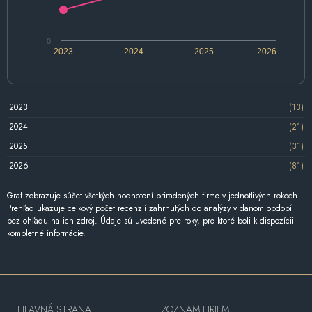
0
2023
2024
2025
2026
2023
(13)
2024
(21)
2025
(31)
2026
(81)
Graf zobrazuje súčet všetkých hodnotení priradených firme v jednotlivých rokoch.
Prehľad ukazuje celkový počet recenzií zahrnutých do analýzy v danom období
bez ohľadu na ich zdroj. Údaje sú uvedené pre roky, pre ktoré boli k dispozícii
kompletné informácie.
HLAVNÁ STRANA
ZOZNAM FIRIEM