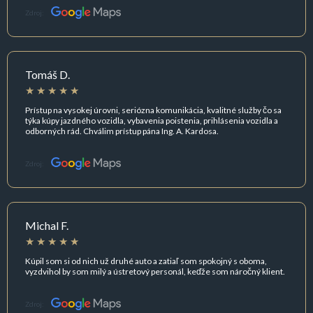
Zdroj:
Tomáš D.
Prístup na vysokej úrovni, seriózna komunikácia, kvalitné služby čo sa
týka kúpy jazdného vozidla, vybavenia poistenia, prihlásenia vozidla a
odborných rád. Chválim prístup pána Ing. A. Kardosa.
Zdroj:
Michal F.
Kúpil som si od nich už druhé auto a zatiaľ som spokojný s oboma,
vyzdvihol by som milý a ústretový personál, keďže som náročný klient.
Zdroj: