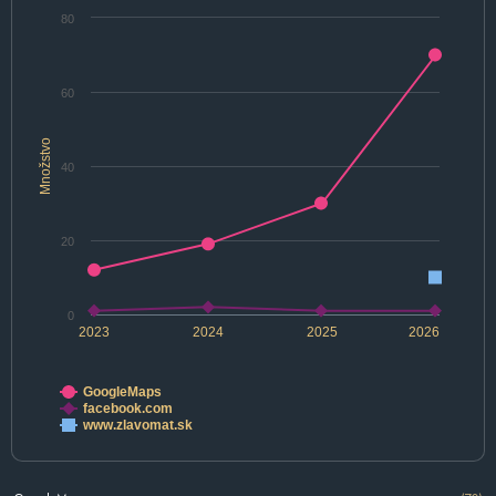
80
60
Množstvo
40
20
0
2023
2024
2025
2026
GoogleMaps
facebook.com
www.zlavomat.sk