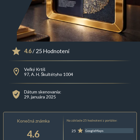
4.6
/ 25 Hodnotení
Veľký Krtíš
97, A. H. Škultétyho 1004
Dátum skenovania:
29. januára 2025
Konečná známka
Na základe 25 hodnotení z portálov:
4.6
25
GoogleMaps