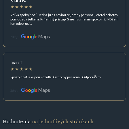
Klára B.
Veľká spokojnosť. Jedna ju na rovinu príjemný personál, všetci ochotný
pomoc zo všetkým. Príjemný prístup. Sme nadmerný spokojný. Môžem
len odporučiť.
Zdroj:
Ivan T.
Spokojnosť s kupou vozidla. Ochotny personal. Odporúčam
Zdroj:
Hodnotenia
na jednotlivých stránkach