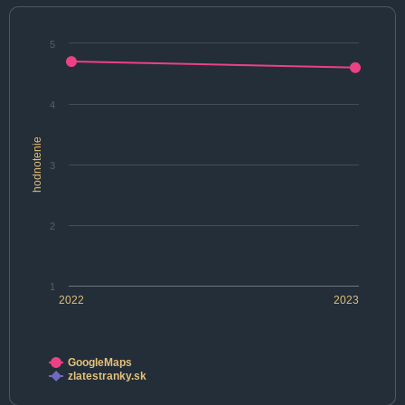
5
4
hodnotenie
3
2
1
2022
2023
GoogleMaps
zlatestranky.sk