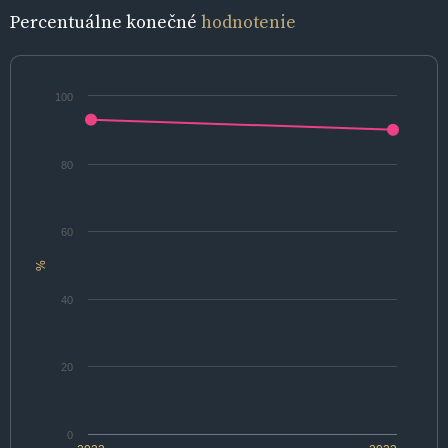
Percentuálne konečné
hodnotenie
100
80
60
%
40
20
0