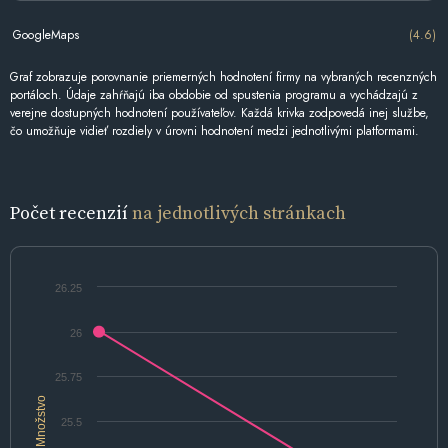
GoogleMaps
(4.6)
Graf zobrazuje porovnanie priemerných hodnotení firmy na vybraných recenzných
portáloch. Údaje zahŕňajú iba obdobie od spustenia programu a vychádzajú z
verejne dostupných hodnotení používateľov. Každá krivka zodpovedá inej službe,
čo umožňuje vidieť rozdiely v úrovni hodnotení medzi jednotlivými platformami.
Počet recenzií
na jednotlivých stránkach
26.25
26
25.75
Množstvo
25.5