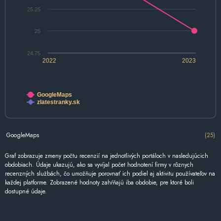
25.25
25
24.75
2022
2023
GoogleMaps
zlatestranky.sk
GoogleMaps
(25)
Graf zobrazuje zmeny počtu recenzií na jednotlivých portáloch v nasledujúcich
obdobiach. Údaje ukazujú, ako sa vyvíjal počet hodnotení firmy v rôznych
recenzných službách, čo umožňuje porovnať ich podiel aj aktivitu používateľov na
každej platforme. Zobrazené hodnoty zahŕňajú iba obdobie, pre ktoré boli
dostupné údaje.