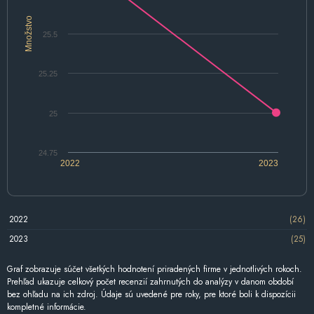
Množstvo
25.5
25.25
25
24.75
2022
2023
2022
(26)
2023
(25)
Graf zobrazuje súčet všetkých hodnotení priradených firme v jednotlivých rokoch.
Prehľad ukazuje celkový počet recenzií zahrnutých do analýzy v danom období
bez ohľadu na ich zdroj. Údaje sú uvedené pre roky, pre ktoré boli k dispozícii
kompletné informácie.