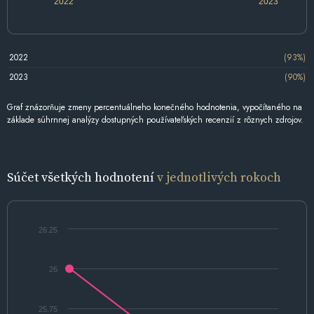
2022
2023
2022
(93%)
2023
(90%)
Graf znázorňuje zmeny percentuálneho konečného hodnotenia, vypočítaného na
základe súhrnnej analýzy dostupných používateľských recenzií z rôznych zdrojov.
Súčet všetkých hodnotení
v jednotlivých rokoch
26.25
26
25.75