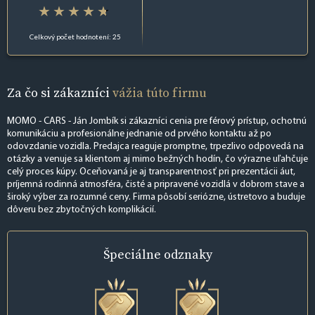
Celkový počet hodnotení: 25
Za čo si zákazníci
vážia túto firmu
MOMO - CARS - Ján Jombík si zákazníci cenia pre férový prístup, ochotnú
komunikáciu a profesionálne jednanie od prvého kontaktu až po
odovzdanie vozidla. Predajca reaguje promptne, trpezlivo odpovedá na
otázky a venuje sa klientom aj mimo bežných hodín, čo výrazne uľahčuje
celý proces kúpy. Oceňovaná je aj transparentnosť pri prezentácii áut,
príjemná rodinná atmosféra, čisté a pripravené vozidlá v dobrom stave a
široký výber za rozumné ceny. Firma pôsobí seriózne, ústretovo a buduje
dôveru bez zbytočných komplikácií.
Špeciálne
odznaky