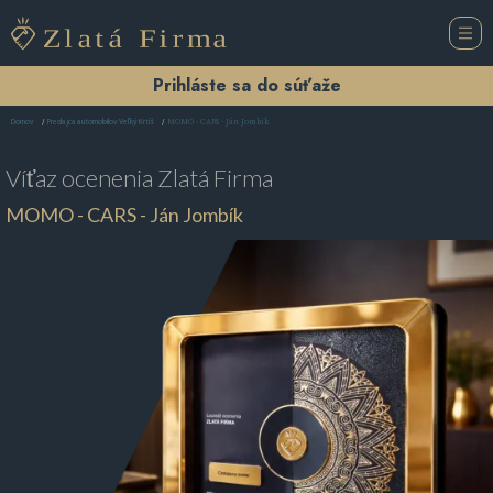
Prihláste sa do súťaže
MOMO - CARS - Ján Jombík
Domov
Predajca automobilov Veľký Krtíš
Víťaz ocenenia
Zlatá Firma
MOMO - CARS - Ján Jombík