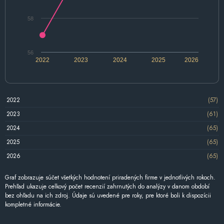
58
56
2022
2023
2024
2025
2026
2022
(57)
2023
(61)
2024
(65)
2025
(65)
2026
(65)
Graf zobrazuje súčet všetkých hodnotení priradených firme v jednotlivých rokoch.
Prehľad ukazuje celkový počet recenzií zahrnutých do analýzy v danom období
bez ohľadu na ich zdroj. Údaje sú uvedené pre roky, pre ktoré boli k dispozícii
kompletné informácie.