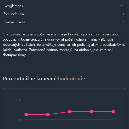
GoogleMaps
(53)
facebook.com
(7)
revieweuro.com
(5)
Graf zobrazuje zmeny počtu recenzií na jednotlivých portáloch v nasledujúcich
obdobiach. Údaje ukazujú, ako sa vyvíjal počet hodnotení firmy v rôznych
recenzných službách, čo umožňuje porovnať ich podiel aj aktivitu používateľov na
každej platforme. Zobrazené hodnoty zahŕňajú iba obdobie, pre ktoré boli
dostupné údaje.
Percentuálne konečné
hodnotenie
100
80