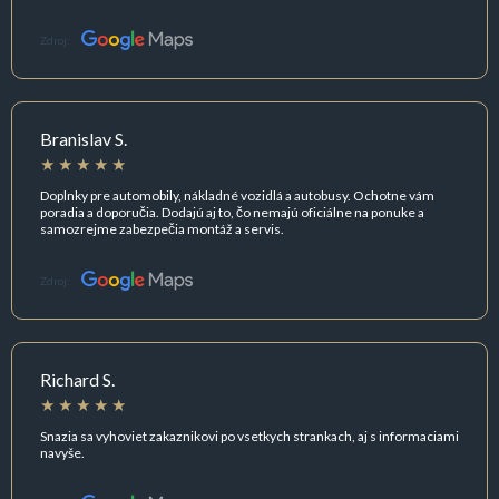
Zdroj:
Branislav S.
Doplnky pre automobily, nákladné vozidlá a autobusy. Ochotne vám
poradia a doporučia. Dodajú aj to, čo nemajú oficiálne na ponuke a
samozrejme zabezpečia montáž a servis.
Zdroj:
Richard S.
Snazia sa vyhoviet zakaznikovi po vsetkych strankach, aj s informaciami
navyše.