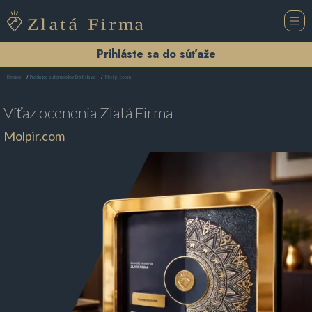
Prihláste sa do súťaže
Molpir.com
Domov
Predajca automobilov Bratislava
Víťaz ocenenia
Zlatá Firma
Molpir.com