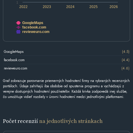
1
2022
2023
2024
2025
2026
GoogleMaps
facebook.com
revieweuro.com
GoogleMaps
(4.5)
facebook.com
(4.4)
revieweuro.com
(4.6)
Graf zobrazuje porovnanie priemerných hodnotení firmy na vybraných recenzných
portáloch. Údaje zahŕňajú iba obdobie od spustenia programu a vychádzajú z
verejne dostupných hodnotení používateľov. Každá krivka zodpovedá inej službe,
čo umožňuje vidieť rozdiely v úrovni hodnotení medzi jednotlivými platformami.
Počet recenzií
na jednotlivých stránkach