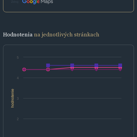
Zdroj:
Hodnotenia
na jednotlivých stránkach
5
4
hodnotenie
3
2