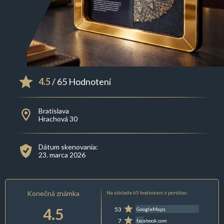
4.5
/ 65 Hodnotení
Bratislava
Hrachová 30
Dátum skenovania:
23. marca 2026
Konečná známka
Na základe 65 hodnotení z portálov:
4.5
53
GoogleMaps
7
facebook.com