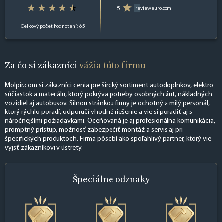
5
revieweuro.com
Celkový počet hodnotení: 65
Za čo si zákazníci
vážia túto firmu
Molpir.com si zákazníci cenia pre široký sortiment autodoplnkov, elektro
súčiastok a materiálu, ktorý pokrýva potreby osobných áut, nákladných
vozidiel aj autobusov. Silnou stránkou firmy je ochotný a milý personál,
ktorý rýchlo poradí, odporučí vhodné riešenie a vie si poradiť aj s
náročnejšími požiadavkami. Oceňovaná je aj profesionálna komunikácia,
promptný prístup, možnosť zabezpečiť montáž a servis aj pri
špecifických produktoch. Firma pôsobí ako spoľahlivý partner, ktorý vie
vyjsť zákazníkovi v ústrety.
Špeciálne
odznaky