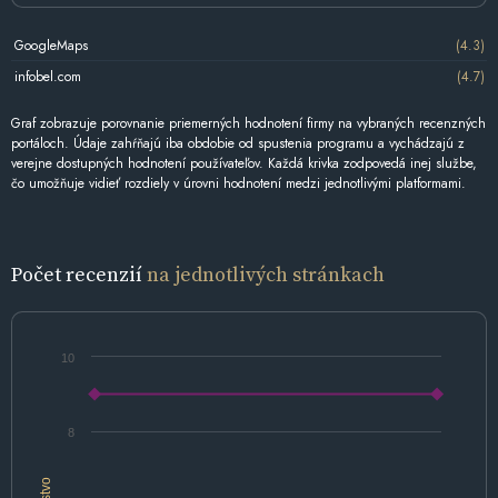
GoogleMaps
(4.3)
infobel.com
(4.7)
Graf zobrazuje porovnanie priemerných hodnotení firmy na vybraných recenzných
portáloch. Údaje zahŕňajú iba obdobie od spustenia programu a vychádzajú z
verejne dostupných hodnotení používateľov. Každá krivka zodpovedá inej službe,
čo umožňuje vidieť rozdiely v úrovni hodnotení medzi jednotlivými platformami.
Počet recenzií
na jednotlivých stránkach
10
8