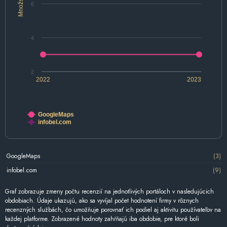
Množstvo
6
4
2
2022
2023
GoogleMaps
infobel.com
GoogleMaps
(3)
infobel.com
(9)
Graf zobrazuje zmeny počtu recenzií na jednotlivých portáloch v nasledujúcich
obdobiach. Údaje ukazujú, ako sa vyvíjal počet hodnotení firmy v rôznych
recenzných službách, čo umožňuje porovnať ich podiel aj aktivitu používateľov na
každej platforme. Zobrazené hodnoty zahŕňajú iba obdobie, pre ktoré boli