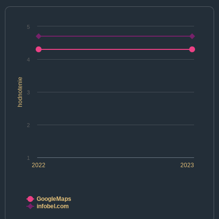
5
4
hodnotenie
3
2
1
2022
2023
GoogleMaps
infobel.com