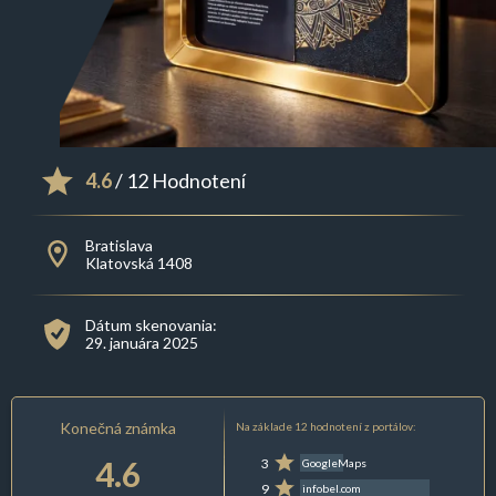
4.6
/ 12 Hodnotení
Bratislava
Klatovská 1408
Dátum skenovania:
29. januára 2025
Konečná známka
Na základe 12 hodnotení z portálov:
4.6
3
GoogleMaps
9
infobel.com