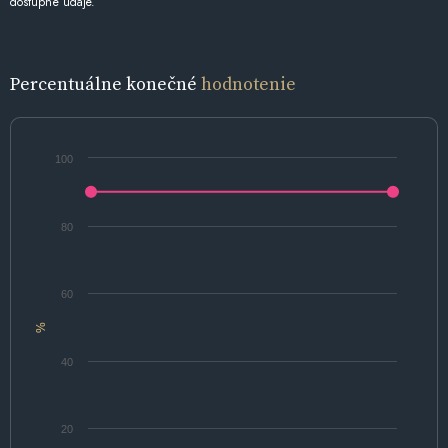
dostupné údaje.
Percentuálne konečné
hodnotenie
100
80
60
%
40
20