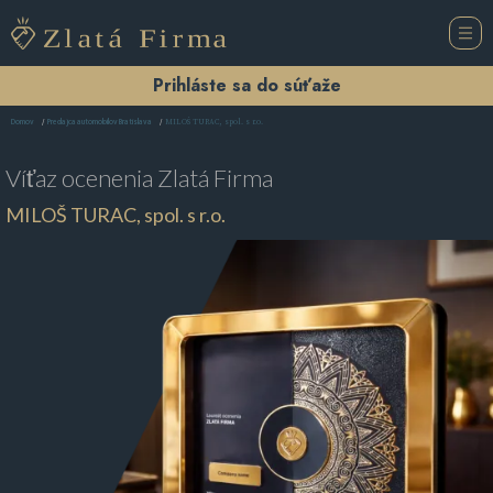
Prihláste sa do súťaže
MILOŠ TURAC, spol. s r.o.
Domov
Predajca automobilov Bratislava
Víťaz ocenenia
Zlatá Firma
MILOŠ TURAC, spol. s r.o.