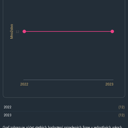
Množstvo
12
2022
2023
2022
(12)
2023
(12)
Graf zobrazuje súčet všetkých hodnotení priradených firme v jednotlivých rokoch.