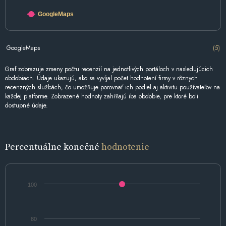
GoogleMaps
GoogleMaps
(5)
Graf zobrazuje zmeny počtu recenzií na jednotlivých portáloch v nasledujúcich
obdobiach. Údaje ukazujú, ako sa vyvíjal počet hodnotení firmy v rôznych
recenzných službách, čo umožňuje porovnať ich podiel aj aktivitu používateľov na
každej platforme. Zobrazené hodnoty zahŕňajú iba obdobie, pre ktoré boli
dostupné údaje.
Percentuálne konečné
hodnotenie
100
80