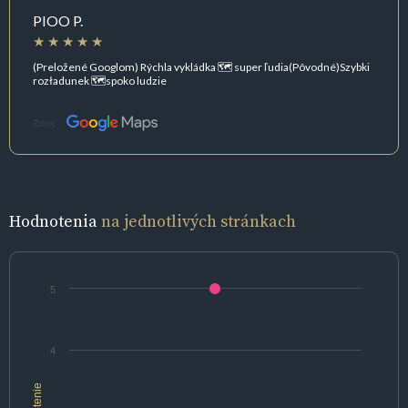
PIOO P.
(Preložené Googlom) Rýchla vykládka 🗺️ super ľudia(Pôvodné)Szybki
rozładunek 🗺️spoko ludzie
Zdroj:
Hodnotenia
na jednotlivých stránkach
5
4