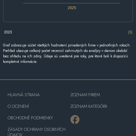
2025
2025
(5)
Graf zobrazuje súčet všetkých hodnotení priradených firme v jednotlivých rokoch.
Prehľad ukazuje celkový počet recenzií zahrnutých do analýzy v danom období
bez ohľadu na ich zdroj. Údaje sú uvedené pre roky, pre ktoré boli k dispozícii
kompletné informácie.
HLAVNÁ STRANA
ZOZNAM FIRIEM
O OCENENÍ
ZOZNAM KATEGÓRII
OBCHODNÉ PODMIENKY
ZÁSADY OCHRANY OSOBNÝCH
ÚDAJOV