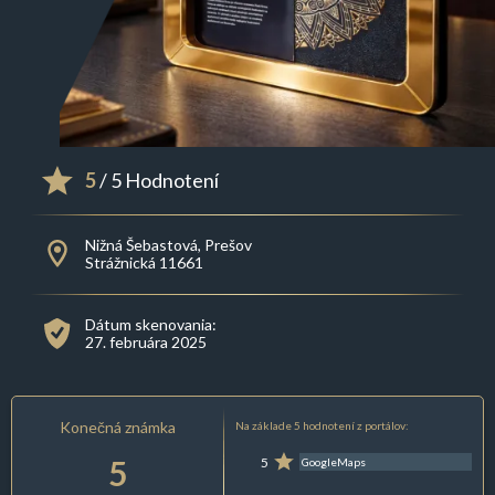
5
/ 5 Hodnotení
Nižná Šebastová, Prešov
Strážnická 11661
Dátum skenovania:
27. februára 2025
Konečná známka
Na základe 5 hodnotení z portálov:
5
5
GoogleMaps