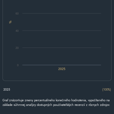
60
%
40
20
0
2025
2025
(100%)
Graf znázorňuje zmeny percentuálneho konečného hodnotenia, vypočítaného na
základe súhrnnej analýzy dostupných používateľských recenzií z rôznych zdrojov.