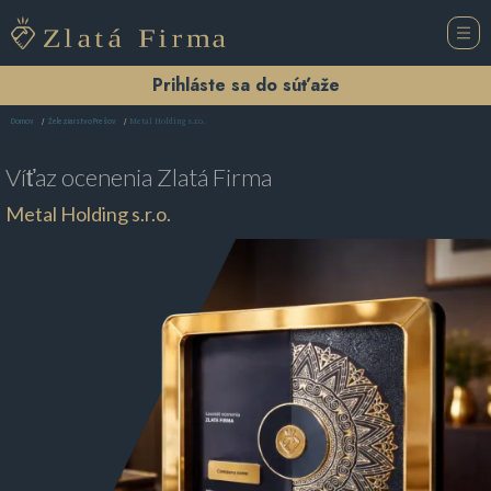
Prihláste sa do súťaže
Metal Holding s.r.o.
Domov
Železiarstvo Prešov
Víťaz ocenenia
Zlatá Firma
Metal Holding s.r.o.