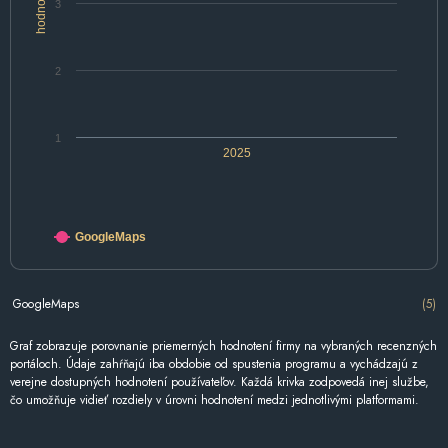
hodnotenie
3
2
1
2025
GoogleMaps
GoogleMaps
(5)
Graf zobrazuje porovnanie priemerných hodnotení firmy na vybraných recenzných
portáloch. Údaje zahŕňajú iba obdobie od spustenia programu a vychádzajú z
verejne dostupných hodnotení používateľov. Každá krivka zodpovedá inej službe,
čo umožňuje vidieť rozdiely v úrovni hodnotení medzi jednotlivými platformami.