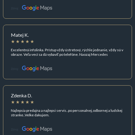
Zdroj:
Matej K.
Excelentná infolinka. Prístup vždy ústretový, rýchle jednanie, vždy sú v
obraze. Veľa vecí sa dá vybaviť po telefóne. Naozaj Mercedes
Zdroj:
Zdenka D.
Najlepsia predajna a najlepsi servis..po personalnej,odbornej a ludskej
stranke..Velke dakujem.
Zdroj: