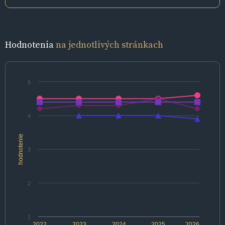
Hodnotenia
na jednotlivých stránkach
5
4
hodnotenie
3
2
1
2022
2023
2024
2025
2026