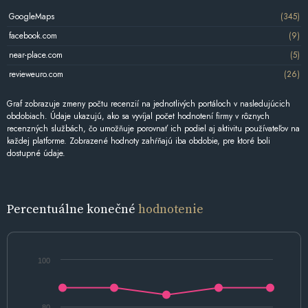
GoogleMaps
(345)
facebook.com
(9)
near-place.com
(5)
revieweuro.com
(26)
Graf zobrazuje zmeny počtu recenzií na jednotlivých portáloch v nasledujúcich
obdobiach. Údaje ukazujú, ako sa vyvíjal počet hodnotení firmy v rôznych
recenzných službách, čo umožňuje porovnať ich podiel aj aktivitu používateľov na
každej platforme. Zobrazené hodnoty zahŕňajú iba obdobie, pre ktoré boli
dostupné údaje.
Percentuálne konečné
hodnotenie
100
80