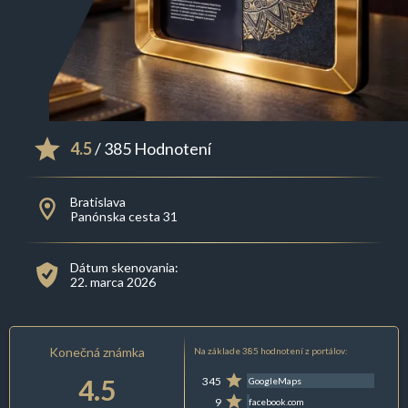
4.5
/ 385 Hodnotení
Bratislava
Panónska cesta 31
Dátum skenovania:
22. marca 2026
Konečná známka
Na základe 385 hodnotení z portálov:
4.5
345
GoogleMaps
9
facebook.com