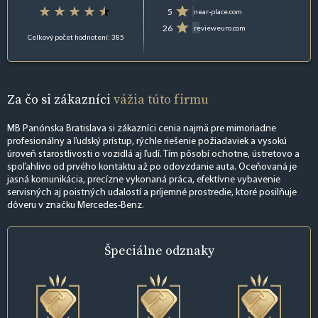
5
near-place.com
26
revieweuro.com
Celkový počet hodnotení: 385
Za čo si zákazníci
vážia túto firmu
MB Panónska Bratislava si zákazníci cenia najmä pre mimoriadne
profesionálny a ľudský prístup, rýchle riešenie požiadaviek a vysokú
úroveň starostlivosti o vozidlá aj ľudí. Tím pôsobí ochotne, ústretovo a
spoľahlivo od prvého kontaktu až po odovzdanie auta. Oceňovaná je
jasná komunikácia, precízne vykonaná práca, efektívne vybavenie
servisných aj poistných udalostí a príjemné prostredie, ktoré posilňuje
dôveru v značku Mercedes-Benz.
Špeciálne
odznaky