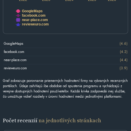
GoogleMaps
facebook.com
near-place.com
revieweuro.com
GoogleMaps
(4.6)
facebook.com
(4.2)
near-place.com
(4.4)
revieweuro.com
(3.9)
Graf zobrazuje porovnanie priemerných hodnotení firmy na vybraných recenzných
portáloch. Údaje zahŕňajú iba obdobie od spustenia programu a vychádzajú z
verejne dostupných hodnotení používateľov. Každá krivka zodpovedá inej službe,
čo umožňuje vidieť rozdiely v úrovni hodnotení medzi jednotlivými platformami.
Počet recenzií
na jednotlivých stránkach