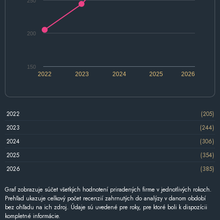
250
200
150
2022
2023
2024
2025
2026
2022
(205)
2023
(244)
2024
(306)
2025
(354)
2026
(385)
Graf zobrazuje súčet všetkých hodnotení priradených firme v jednotlivých rokoch.
Prehľad ukazuje celkový počet recenzií zahrnutých do analýzy v danom období
bez ohľadu na ich zdroj. Údaje sú uvedené pre roky, pre ktoré boli k dispozícii
kompletné informácie.