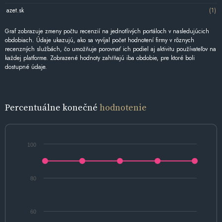
azet.sk
(1)
Graf zobrazuje zmeny počtu recenzií na jednotlivých portáloch v nasledujúcich
obdobiach. Údaje ukazujú, ako sa vyvíjal počet hodnotení firmy v rôznych
recenzných službách, čo umožňuje porovnať ich podiel aj aktivitu používateľov na
každej platforme. Zobrazené hodnoty zahŕňajú iba obdobie, pre ktoré boli
dostupné údaje.
Percentuálne konečné
hodnotenie
100
80
60