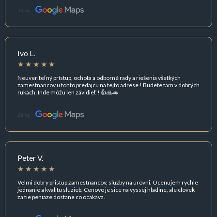
Zdroj:
Ivo L.
Neuveriteľný prístup, ochota a odborné rady a riešenia všetkých
zamestnancov u tohto predajcu na tejto adrese ! Budete tam v dobrých
rukách. Inde môžu len závidieť ! 👍🙏🚗
Zdroj:
Peter V.
Velmi dobry pristup zamestnancov, sluzby na urovni. Ocenujem rychle
jednanie a kvalitu sluzieb. Cenovo je sice na vyssej hladine, ale clovek
za tie peniaze dostane co ocakava.