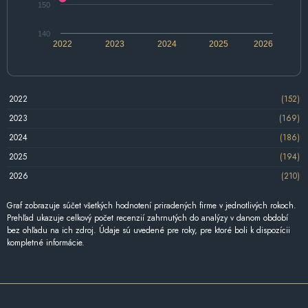
150
140
2022
2023
2024
2025
2026
2022
(152)
2023
(169)
2024
(186)
2025
(194)
2026
(210)
Graf zobrazuje súčet všetkých hodnotení priradených firme v jednotlivých rokoch.
Prehľad ukazuje celkový počet recenzií zahrnutých do analýzy v danom období
bez ohľadu na ich zdroj. Údaje sú uvedené pre roky, pre ktoré boli k dispozícii
kompletné informácie.