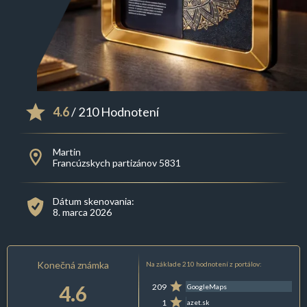
4.6
/ 210 Hodnotení
Martin
Francúzskych partizánov 5831
Dátum skenovania:
8. marca 2026
Konečná známka
Na základe 210 hodnotení z portálov:
4.6
209
GoogleMaps
1
azet.sk