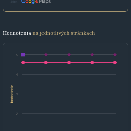
Zdroj:
Hodnotenia
na jednotlivých stránkach
5
4
hodnotenie
3
2