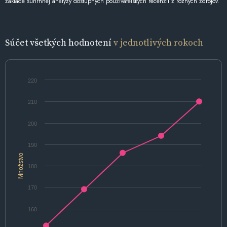
základe súhrnnej analýzy dostupných používateľských recenzií z rôznych zdrojov.
Súčet všetkých hodnotení
v jednotlivých rokoch
220
210
200
190
Množstvo
180
170
160