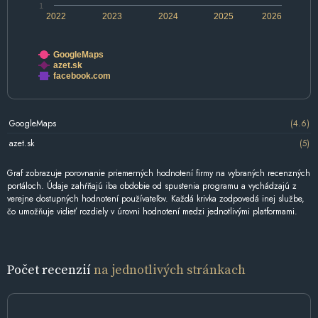
1
2022
2023
2024
2025
2026
GoogleMaps
azet.sk
facebook.com
GoogleMaps
(4.6)
azet.sk
(5)
Graf zobrazuje porovnanie priemerných hodnotení firmy na vybraných recenzných
portáloch. Údaje zahŕňajú iba obdobie od spustenia programu a vychádzajú z
verejne dostupných hodnotení používateľov. Každá krivka zodpovedá inej službe,
čo umožňuje vidieť rozdiely v úrovni hodnotení medzi jednotlivými platformami.
Počet recenzií
na jednotlivých stránkach