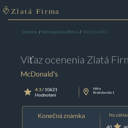
McDonald's
Domov
Reštaurácia Nitra
Víťaz ocenenia
Zlatá Fir
McDonald's
Nitra
4.3
/ 10621
Bratislavská 1
Hodnotení
Konečná známka
Na základ
40
az