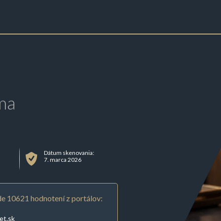
ma
Dátum skenovania:
7. marca 2026
e 10621 hodnotení z portálov:
et.sk