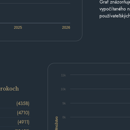
Graf znázorňuj
vypočítaného n
používateľských
2025
2026
11k
 rokoch
10k
(4358)
9k
(4710)
8k
Množstvo
(4911)