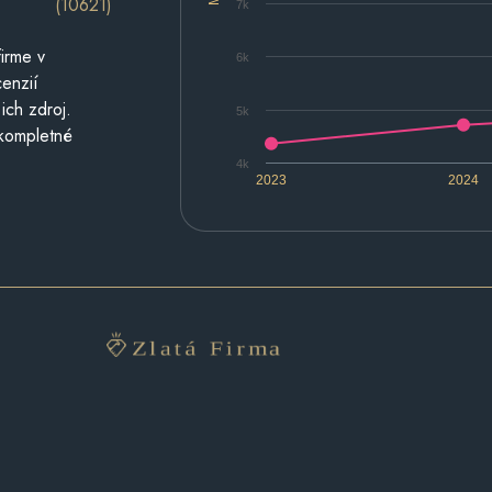
(10621)
7k
irme v
6k
cenzií
ich zdroj.
5k
 kompletné
4k
2023
2024