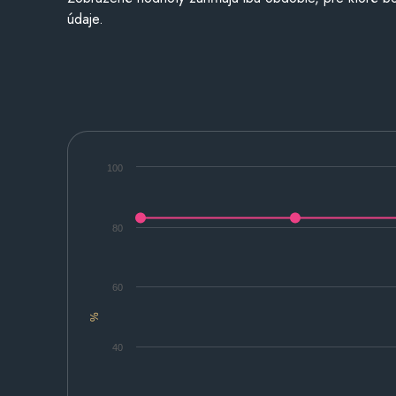
údaje.
100
80
60
%
40