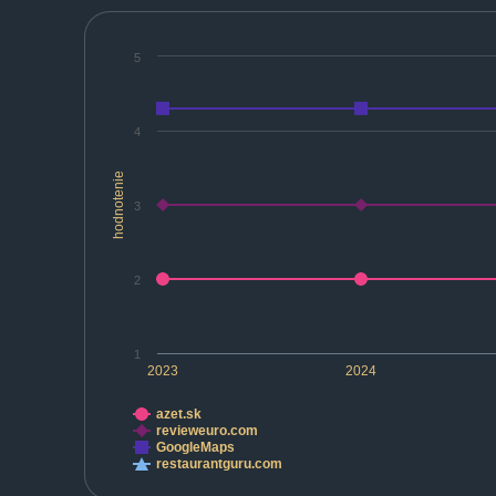
5
4
hodnotenie
3
2
1
2023
2024
azet.sk
revieweuro.com
GoogleMaps
restaurantguru.com