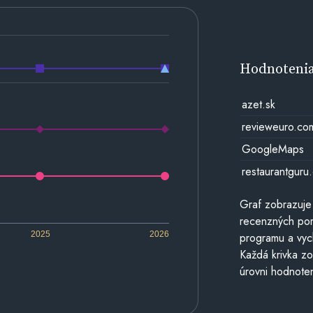
Hodnoteni
azet.sk
revieweuro.co
GoogleMaps
restaurantguru
Graf zobrazuje
recenzných por
2025
2026
programu a vyc
Každá krivka zo
úrovni hodnoten