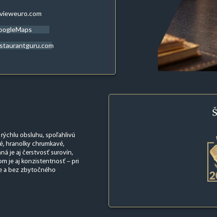
evieweuro.com
oogleMaps
staurantguru.com
Š
 rýchlu obsluhu, spoľahlivú
até, hranolky chrumkavé,
á je aj čerstvosť surovín,
om je aj konzistentnosť – pri
ne a bez zbytočného