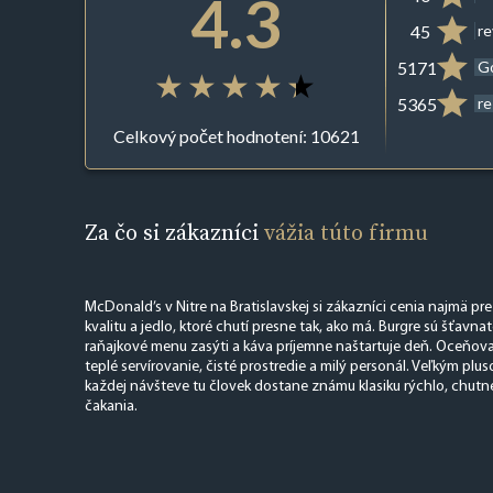
4.3
45
r
5171
G
5365
re
Celkový počet hodnotení: 10621
Za čo si zákazníci
vážia túto firmu
McDonald’s v Nitre na Bratislavskej si zákazníci cenia najmä pre
kvalitu a jedlo, ktoré chutí presne tak, ako má. Burgre sú šťavn
raňajkové menu zasýti a káva príjemne naštartuje deň. Oceňovan
teplé servírovanie, čisté prostredie a milý personál. Veľkým plus
každej návšteve tu človek dostane známu klasiku rýchlo, chut
čakania.