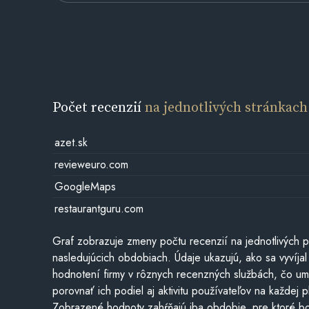
Počet recenzií
na jednotlivých stránkach
azet.sk
revieweuro.com
GoogleMaps
restaurantguru.com
Graf zobrazuje zmeny počtu recenzií na jednotlivých p
nasledujúcich obdobiach. Údaje ukazujú, ako sa vyvíjal
hodnotení firmy v rôznych recenzných službách, čo u
porovnať ich podiel aj aktivitu používateľov na každej p
Zobrazené hodnoty zahŕňajú iba obdobie, pre ktoré bo