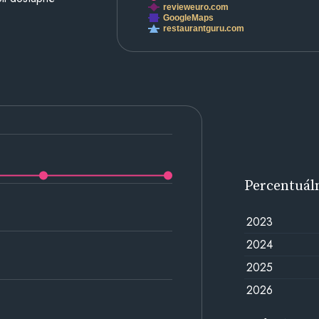
revieweuro.com
GoogleMaps
restaurantguru.com
Percentuál
2023
2024
2025
2026