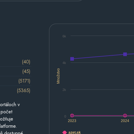
6k
(40)
4k
(45)
Množstvo
(5171)
(5365)
2k
ortáloch v
 počet
0
možňuje
2023
2024
latforme.
li dostupné
azet.sk