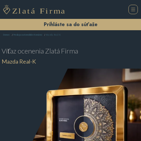
Prihláste sa do súťaže
Mazda Real-K
Domov
Predajca automobilov Komárno
Víťaz ocenenia
Zlatá Firma
Mazda Real-K