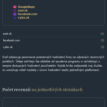
GoogleMaps
azet.sk
facebook.com
cylex.sk
azet.sk
(4)
facebook.com
(5)
cylex.sk
(5)
Graf zobrazuje porovnanie priemerných hodnotení firmy na vybraných recenzných
portáloch. Údaje zahŕňajú iba obdobie od spustenia programu a vychádzajú z
verejne dostupných hodnotení používateľov. Každá krivka zodpovedá inej službe,
čo umožňuje vidieť rozdiely v úrovni hodnotení medzi jednotlivými platformami.
Počet recenzií
na jednotlivých stránkach