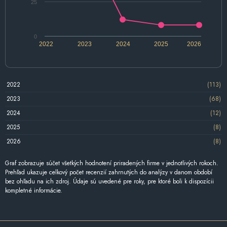
25
0
2022
2023
2024
2025
2026
2022
(113)
2023
(68)
2024
(12)
2025
(8)
2026
(8)
Graf zobrazuje súčet všetkých hodnotení priradených firme v jednotlivých rokoch.
Prehľad ukazuje celkový počet recenzií zahrnutých do analýzy v danom období
bez ohľadu na ich zdroj. Údaje sú uvedené pre roky, pre ktoré boli k dispozícii
kompletné informácie.