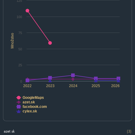
125
100
75
Množstvo
50
25
0
2022
2023
2024
2025
2026
GoogleMaps
azet.sk
facebook.com
cylex.sk
azet.sk
(3)