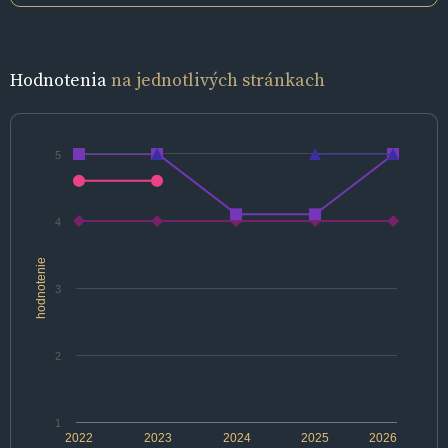
Hodnotenia
na jednotlivých stránkach
5
4
hodnotenie
3
2
1
2022
2023
2024
2025
2026