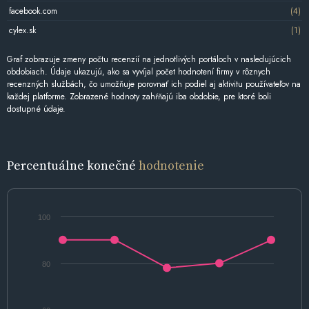
facebook.com
(4)
cylex.sk
(1)
Graf zobrazuje zmeny počtu recenzií na jednotlivých portáloch v nasledujúcich
obdobiach. Údaje ukazujú, ako sa vyvíjal počet hodnotení firmy v rôznych
recenzných službách, čo umožňuje porovnať ich podiel aj aktivitu používateľov na
každej platforme. Zobrazené hodnoty zahŕňajú iba obdobie, pre ktoré boli
dostupné údaje.
Percentuálne konečné
hodnotenie
100
80