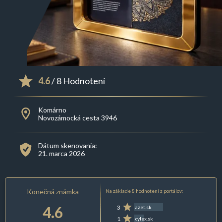
4.6
/ 8 Hodnotení
Komárno
Novozámocká cesta 3946
Dátum skenovania:
21. marca 2026
Konečná známka
Na základe 8 hodnotení z portálov:
4.6
3
azet.sk
1
cylex.sk