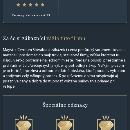
Celkový počet hodnotení: 29
Za čo si zákazníci
vážia túto firmu
Mayster Centrum Slovakia si zákazníci cenia pre široký sortiment tovaru a
materiálu pre domácich majstrov aj stavebné firmy, vďaka ktorému tu
nájdu všetko potrebné na jednom mieste. Predajňa pôsobí priestranne a
prehľadne, čo uľahčuje rýchly výber aj pohodlný nákup. Veľkým plusom
je ochotná, trpezlivá a odborne zdatná obsluha, ktorá poradí s výberom
a spríjemní celý nákupný proces. K pozitívnemu dojmu prispievajú aj
priaznivé ceny a dobrá dostupnosť vrátane parkovania priamo pri
vstupe.
Špeciálne
odznaky