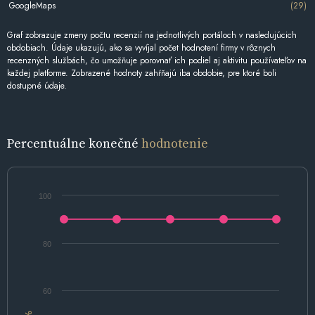
GoogleMaps
(29)
Graf zobrazuje zmeny počtu recenzií na jednotlivých portáloch v nasledujúcich
obdobiach. Údaje ukazujú, ako sa vyvíjal počet hodnotení firmy v rôznych
recenzných službách, čo umožňuje porovnať ich podiel aj aktivitu používateľov na
každej platforme. Zobrazené hodnoty zahŕňajú iba obdobie, pre ktoré boli
dostupné údaje.
Percentuálne konečné
hodnotenie
100
80
60
%