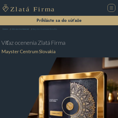
Prihláste sa do súťaže
Mayster Centrum Slovakia
Domov
Železiarstvo Humenné
Víťaz ocenenia
Zlatá Firma
Mayster Centrum Slovakia