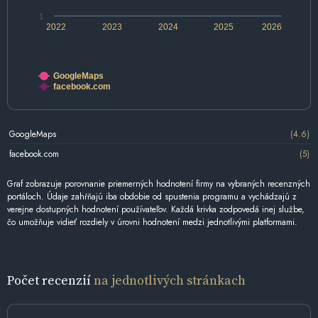
1
2022
2023
2024
2025
2026
GoogleMaps
facebook.com
GoogleMaps
(4.6)
facebook.com
(5)
Graf zobrazuje porovnanie priemerných hodnotení firmy na vybraných recenzných
portáloch. Údaje zahŕňajú iba obdobie od spustenia programu a vychádzajú z
verejne dostupných hodnotení používateľov. Každá krivka zodpovedá inej službe,
čo umožňuje vidieť rozdiely v úrovni hodnotení medzi jednotlivými platformami.
Počet recenzií
na jednotlivých stránkach