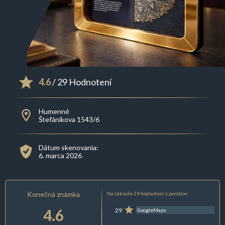
4.6
/ 29 Hodnotení
Humenné
Štefánikova 1543/6
Dátum skenovania:
6. marca 2026
Konečná známka
Na základe 29 hodnotení z portálov:
4.6
29
GoogleMaps