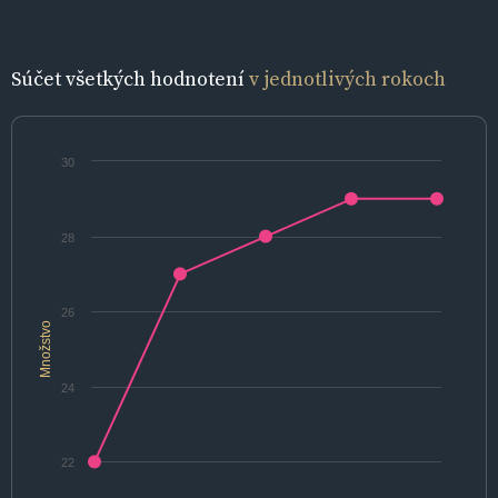
Súčet všetkých hodnotení
v jednotlivých rokoch
30
28
26
Množstvo
24
22