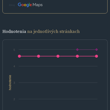
Zdroj:
Hodnotenia
na jednotlivých stránkach
5
4
hodnotenie
3
2