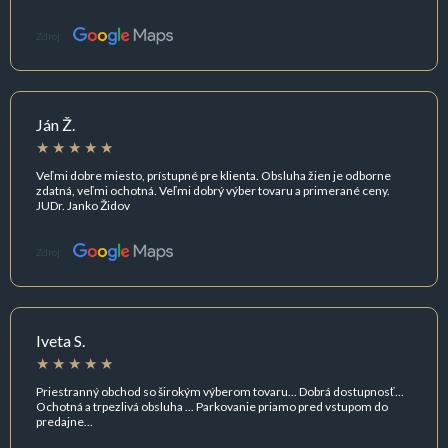
Zdroj:
Ján Ž.
Veľmi dobre miesto, prístupné pre klienta. Obsluha žien je odborne
zdatná, veľmi ochotná. Veľmi dobrý výber tovaru a primerané ceny.
JUDr. Janko Židov
Zdroj:
Iveta S.
Priestranný obchod so širokým výberom tovaru... Dobrá dostupnosť...
Ochotná a trpezlivá obsluha ... Parkovanie priamo pred vstupom do
predajne...