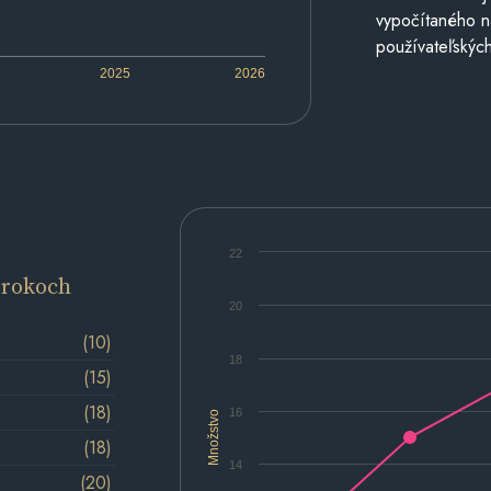
vypočítaného n
používateľských
2025
2026
22
 rokoch
20
(10)
18
(15)
(18)
16
Množstvo
(18)
14
(20)