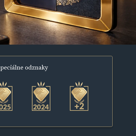
peciálne
odznaky
+2