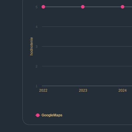
5
4
hodnotenie
3
2
1
2022
2023
2024
GoogleMaps