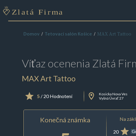
MAX Art Tattoo
Domov
Tetovací salón Košice
Víťaz ocenenia
Zlatá Fir
MAX Art Tattoo
Kosicka Nova Ves
5
/ 20 Hodnotení
Vyšná Úvrať 27
Konečná známka
Na zákl
20
G