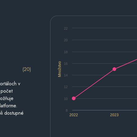
22
20
18
Množstvo
16
(20)
14
ortáloch v
12
 počet
možňuje
10
latforme.
8
li dostupné
2022
2023