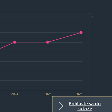
2024
2025
2026
Prihláste sa do
súťaže