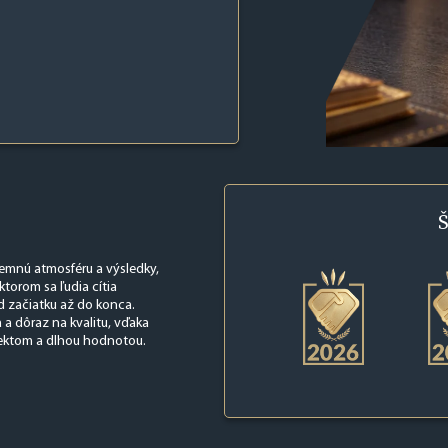
Š
íjemnú atmosféru a výsledky,
ktorom sa ľudia cítia
d začiatku až do konca.
a dôraz na kvalitu, vďaka
fektom a dlhou hodnotou.