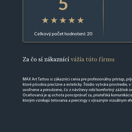
5
Celkový počet hodnotení: 20
Za čo si zákazníci
vážia túto firmu
MAX Art Tattoo si zákazníci cenia pre profesionálny prístup, pr
ktoré pôsobia precízne a esteticky. Štúdio vytvára prostredie, v 
uvoľnene a prirodzene, čo z návštevy robí komfortný zážitok o
Oceňovaná je aj ochota porozprávať sa, priateľská komunikácia 
ktorým vznikajú tetovania a piercingy s výrazným vizuálnym e