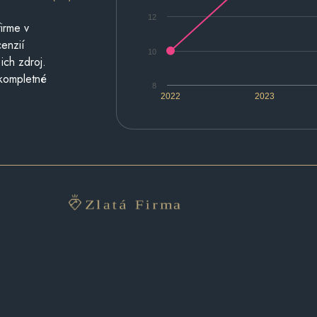
12
irme v
cenzií
10
ich zdroj.
 kompletné
8
2022
2023