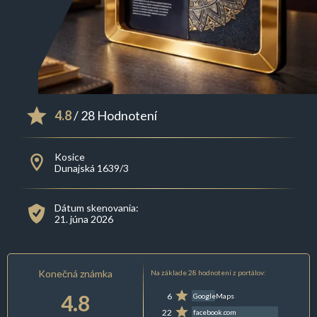
4.8
/ 28 Hodnotení
Kosice
Dunajská 1639/3
Dátum skenovania:
21. júna 2026
Konečná známka
Na základe 28 hodnotení z portálov:
4.8
6
GoogleMaps
22
facebook.com