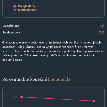
GoogleMaps
facebook.com
GoogleMaps
(6)
facebook.com
(22)
Graf zobrazuje zmeny počtu recenzií na jednotlivých portáloch v nasledujúcich
obdobiach. Údaje ukazujú, ako sa vyvíjal počet hodnotení firmy v rôznych
recenzných službách, čo umožňuje porovnať ich podiel aj aktivitu používateľov na
každej platforme. Zobrazené hodnoty zahŕňajú iba obdobie, pre ktoré boli
dostupné údaje.
Percentuálne konečné
hodnotenie
100