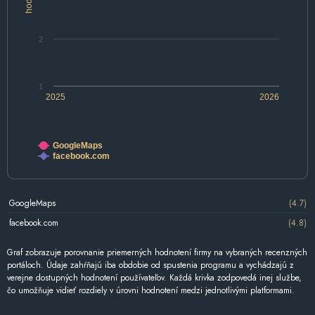
2
1
2025
2026
GoogleMaps
facebook.com
GoogleMaps
(4.7)
facebook.com
(4.8)
Graf zobrazuje porovnanie priemerných hodnotení firmy na vybraných recenzných
portáloch. Údaje zahŕňajú iba obdobie od spustenia programu a vychádzajú z
verejne dostupných hodnotení používateľov. Každá krivka zodpovedá inej službe,
čo umožňuje vidieť rozdiely v úrovni hodnotení medzi jednotlivými platformami.