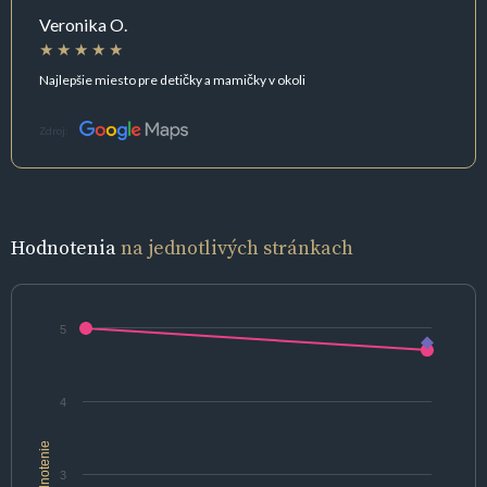
Veronika O.
Najlepšie miesto pre detičky a mamičky v okoli
Zdroj:
Hodnotenia
na jednotlivých stránkach
5
4
hodnotenie
3