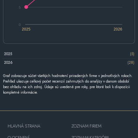
5
0
2025
2026
2025
(5)
2026
(28)
Graf zobrazuje súčet všetkých hodnotení priradených firme v jednotlivých rokoch.
Prehľad ukazuje celkový počet recenzií zahrnutých do analýzy v danom období
bez ohľadu na ich zdroj. Údaje sú uvedené pre roky, pre ktoré boli k dispozícii
kompletné informácie.
HLAVNÁ STRANA
ZOZNAM FIRIEM
O OCENENÍ
ZOZNAM KATEGÓRII