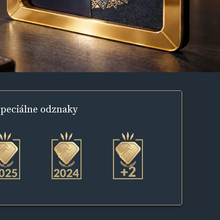
peciálne
odznaky
+2