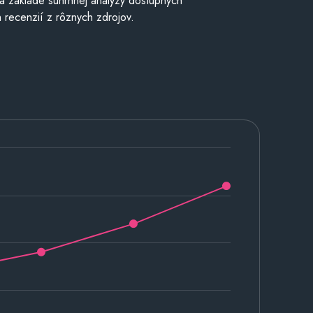
a základe súhrnnej analýzy dostupných
 recenzií z rôznych zdrojov.