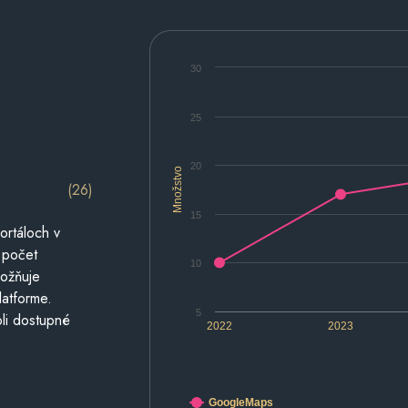
30
25
20
Množstvo
(26)
15
ortáloch v
 počet
10
možňuje
latforme.
5
li dostupné
2022
2023
GoogleMaps