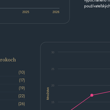
vypočítaného n
používateľských
2025
2026
30
 rokoch
25
(10)
(17)
20
(19)
Množstvo
(22)
15
(26)