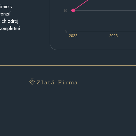
irme v
10
cenzií
ich zdroj.
 kompletné
5
2022
2023