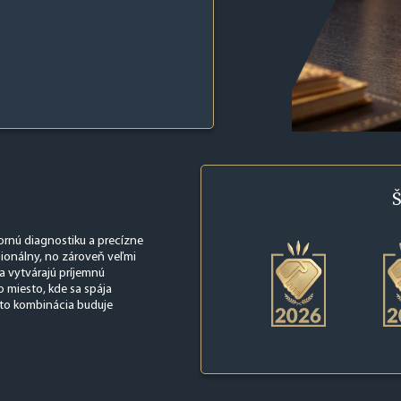
Š
bornú diagnostiku a precízne
ionálny, no zároveň veľmi
 a vytvárajú príjemnú
 miesto, kde sa spája
áto kombinácia buduje