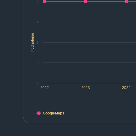
5
4
hodnotenie
3
2
1
2022
2023
2024
GoogleMaps