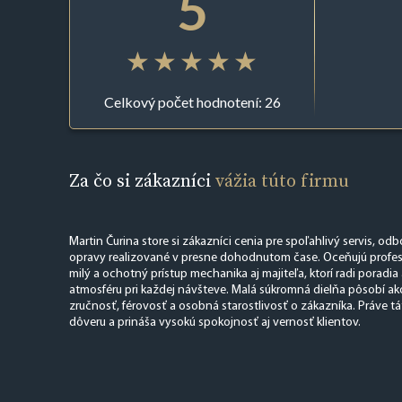
5
Celkový počet hodnotení: 26
Za čo si zákazníci
vážia túto firmu
Martin Čurina store si zákazníci cenia pre spoľahlivý servis, od
opravy realizované v presne dohodnutom čase. Oceňujú profes
milý a ochotný prístup mechanika aj majiteľa, ktorí radi poradia
atmosféru pri každej návšteve. Malá súkromná dielňa pôsobí ako
zručnosť, férovosť a osobná starostlivosť o zákazníka. Práve t
dôveru a prináša vysokú spokojnosť aj vernosť klientov.